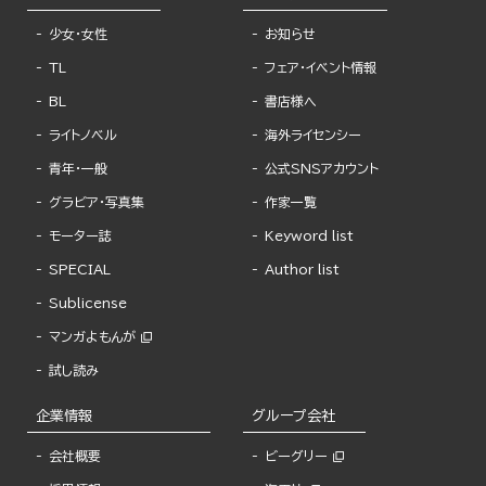
少女・女性
お知らせ
TL
フェア・イベント情報
BL
書店様へ
ライトノベル
海外ライセンシー
青年・一般
公式SNSアカウント
グラビア・写真集
作家一覧
モーター誌
Keyword list
SPECIAL
Author list
Sublicense
マンガよもんが
試し読み
企業情報
グループ会社
会社概要
ビーグリー