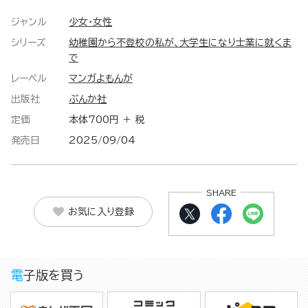
ジャンル
少女・女性
シリーズ
幼稚園から不登校の私が、大学生になり士業に就くま
で
レーベル
マンガよもんが
出版社
ぶんか社
定価
本体700円 ＋ 税
発売日
2025/09/04
SHARE
お気に入り登録
電子版を買う