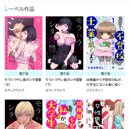
レーベル作品
電子版
電子版
電子版
モラハラサレ妻のシタ復讐
モラハラサレ妻のシタ復讐
幼稚園から不登校の私が、
（8）
（7）
大学生になり士業に就くま
で（分冊版）
はやしだちひろ
はやしだちひろ
ひろさきりこ