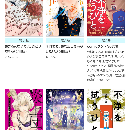
電子版
電子版
電子版
あきらめないでよ、さとり
それでも、あなたと食事が
comicタント Vol.79
ちゃん（分冊版）
したい。（分冊版）
水槻れん
沖田×華
あさひよ
ひ
狼
谷口菜津子
川泉ポメ
さくましおり
森マシミ
ひぐちにちほ
さくましお
り
comicタント編集部
稲村
カブネ
天池康夫
meeco
冴
時涼月
森マシミ
真田往里
藤
原嗚呼子
ゆーぐち