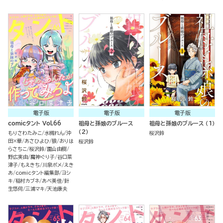
電子版
電子版
電子版
comicタント Vol.66
祖母と孫娘のブルース
祖母と孫娘のブルース （1）
（2）
もりさわたみこ
水槻れん
沖
桜沢鈴
田×華
あさひよひ
狼
おりは
桜沢鈴
らさちこ
桜沢鈴
園山由樹
野広実由
魔神ぐり子
谷口菜
津子
もえきち
川泉ポメ
えき
あ
comicタント編集部
ヨシ
キ
稲村カブネ
あべ美佳
針
生悠伺
三浦マキ
天池康夫