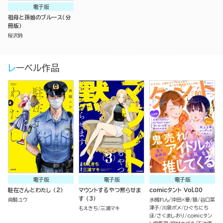
電子版
祖母と孫娘のブルース（分
冊版）
桜沢鈴
レーベル作品
電子版
電子版
電子版
駐在さんとわたし （2）
マウントするやつ黙らせま
comicタント Vol.80
す （3）
尚騎ユウ
水槻れん
沖田×華
狼
谷口菜
津子
川泉ポメ
ひぐちにち
もえきち
三浦マキ
ほ
さくましおり
comicタン