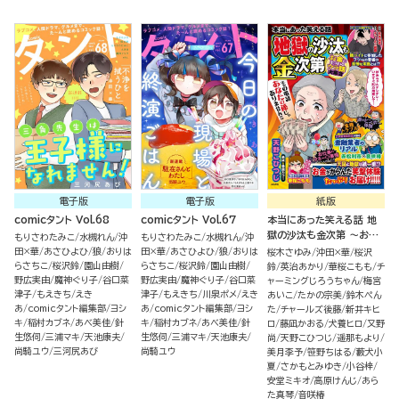
電子版
電子版
紙版
comicタント Vol.68
comicタント Vol.67
本当にあった笑える話 地
獄の沙汰も金次第 ～お金
もりさわたみこ
水槻れん
沖
もりさわたみこ
水槻れん
沖
にまつわるウラ話大集合～
田×華
あさひよひ
狼
おりは
田×華
あさひよひ
狼
おりは
桜木さゆみ
沖田×華
桜沢
らさちこ
桜沢鈴
園山由樹
らさちこ
桜沢鈴
園山由樹
鈴
英治あかり
華桜こもも
チ
野広実由
魔神ぐり子
谷口菜
野広実由
魔神ぐり子
谷口菜
ャーミングじろうちゃん
梅宮
津子
もえきち
えき
津子
もえきち
川泉ポメ
えき
あいこ
たかの宗美
鈴木ぺん
あ
comicタント編集部
ヨシ
あ
comicタント編集部
ヨシ
た
チャールズ後藤
新井キヒ
キ
稲村カブネ
あべ美佳
針
キ
稲村カブネ
あべ美佳
針
ロ
藤凪かおる
犬養ヒロ
又野
生悠伺
三浦マキ
天池康夫
生悠伺
三浦マキ
天池康夫
尚
天野こひつじ
遥那もより
尚騎ユウ
三河尻あび
尚騎ユウ
美月李予
笹野ちはる
藪犬小
夏
さかもとみゆき
小谷梓
安堂ミキオ
高原けんじ
あら
た真琴
音咲椿