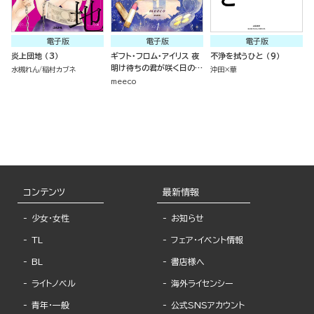
電子版
電子版
電子版
炎上団地 （3）
ギフト・フロム・アイリス 夜
不浄を拭うひと （9）
明け待ちの君が咲く日の物
水槻れん
稲村カブネ
沖田×華
語 （1）
meeco
コンテンツ
最新情報
少女・女性
お知らせ
TL
フェア・イベント情報
BL
書店様へ
ライトノベル
海外ライセンシー
青年・一般
公式SNSアカウント