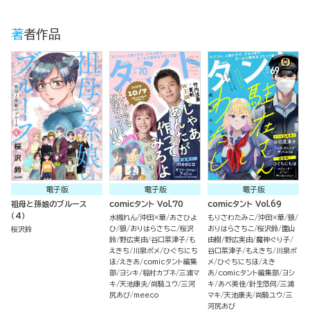
著者作品
電子版
電子版
電子版
祖母と孫娘のブルース
comicタント Vol.70
comicタント Vol.69
（4）
水槻れん
沖田×華
あさひよ
もりさわたみこ
沖田×華
狼
ひ
狼
おりはらさちこ
桜沢
おりはらさちこ
桜沢鈴
園山
桜沢鈴
鈴
野広実由
谷口菜津子
も
由樹
野広実由
魔神ぐり子
えきち
川泉ポメ
ひぐちにち
谷口菜津子
もえきち
川泉ポ
ほ
えきあ
comicタント編集
メ
ひぐちにちほ
えき
部
ヨシキ
稲村カブネ
三浦マ
あ
comicタント編集部
ヨシ
キ
天池康夫
尚騎ユウ
三河
キ
あべ美佳
針生悠伺
三浦
尻あび
meeco
マキ
天池康夫
尚騎ユウ
三
河尻あび