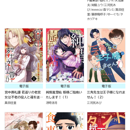
ト編集部
稲村カブネ
天池康
夫
尚騎ユウ
三河尻あ
び
meeco
森マシミ
真田往
里
藤原嗚呼子
ゆーぐち
タ
カツアキ
電子版
電子版
電子版
宮中葬礼譚 若返りの老宮
純情嵐雪帖 姫様ご指南い
三角先生は王子様になれま
女は不老の役人と魂を送る
たします！ （1）
せん！ （2）
（分冊版）
真田往里
冴時涼月
三河尻あび