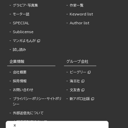
グラビア・写真集
作家一覧
モーター誌
Keyword list
SPECIAL
Author list
Sublicense
マンガよもんが
試し読み
企業情報
グループ会社
会社概要
ビーグリー
採用情報
海王社
お問い合わせ
文友舎
プライバシーポリシー・サイトポリ
新アポロ出版
シー
外部送信先について
内部通報制度について