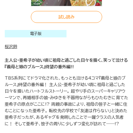
試し読み
電子版
桜沢鈴
主人公・亜希子が幼い頃に祖母と過ごした日々を描く、笑って泣ける
『義母と娘のブルース』待望の番外編!!
TBS系列にてドラマ化された、もっとも泣ける4コマ『義母と娘のブ
ルース』待望の番外編！ 主人公・亜希子が幼い頃に祖母と過ごした
日々を描いたハートフルストーリー。 超やり手のスーパーキャリアウ
ーマンで、再婚相手の娘・みゆきを不器用ながらもひたむきに育てた
亜希子の原点がここに!? 両親の事故により、祖母の笹子と一緒に住
むことになった亜希子。 転校先の学校で「友達は作らない」と決めた
亜希子だったが、あるギャグを発明したことで一躍クラスの人気者
に！ そして亜希子、笹子の周りに少しずつ変化が訪れて――!?