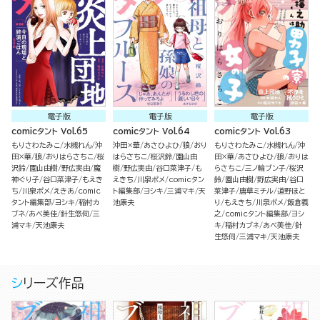
電子版
電子版
電子版
comicタント Vol.65
comicタント Vol.64
comicタント Vol.63
もりさわたみこ
水槻れん
沖
沖田×華
あさひよひ
狼
おり
もりさわたみこ
水槻れん
沖
田×華
狼
おりはらさちこ
桜
はらさちこ
桜沢鈴
園山由
田×華
あさひよひ
狼
おりは
沢鈴
園山由樹
野広実由
魔
樹
野広実由
谷口菜津子
も
らさちこ
三ノ輪ブン子
桜沢
神ぐり子
谷口菜津子
もえき
えきち
川泉ポメ
comicタン
鈴
園山由樹
野広実由
谷口
ち
川泉ポメ
えきあ
comic
ト編集部
ヨシキ
三浦マキ
天
菜津子
唐草ミチル
道野ほと
タント編集部
ヨシキ
稲村カ
池康夫
り
もえきち
川泉ポメ
飯倉義
ブネ
あべ美佳
針生悠伺
三
之
comicタント編集部
ヨシ
浦マキ
天池康夫
キ
稲村カブネ
あべ美佳
針
生悠伺
三浦マキ
天池康夫
シリーズ作品