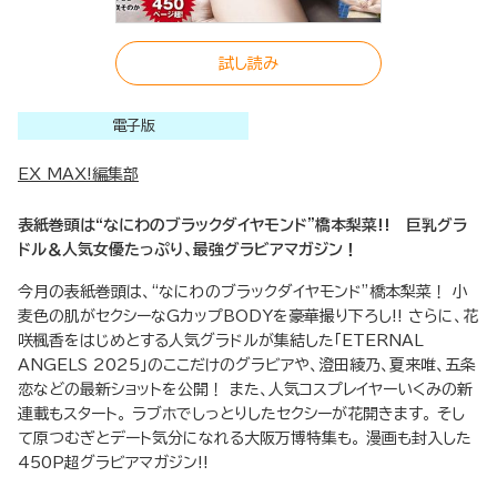
試し読み
電子版
EX MAX!編集部
表紙巻頭は“なにわのブラックダイヤモンド”橋本梨菜!! 巨乳グラ
ドル＆人気女優たっぷり、最強グラビアマガジン！
今月の表紙巻頭は、“なにわのブラックダイヤモンド”橋本梨菜！ 小
麦色の肌がセクシーなGカップBODYを豪華撮り下ろし!! さらに、花
咲楓香をはじめとする人気グラドルが集結した「ETERNAL
ANGELS 2025」のここだけのグラビアや、澄田綾乃、夏来唯、五条
恋などの最新ショットを公開！ また、人気コスプレイヤーいくみの新
連載もスタート。 ラブホでしっとりしたセクシーが花開きます。 そし
て原つむぎとデート気分になれる大阪万博特集も。 漫画も封入した
450P超グラビアマガジン!!