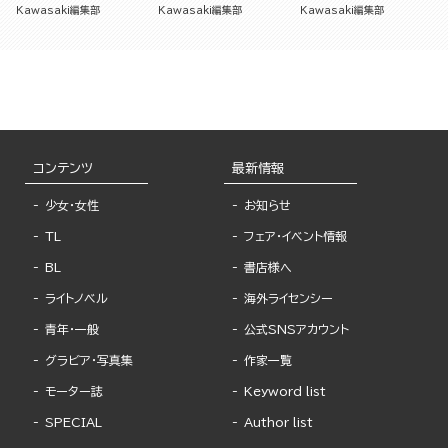
[雑誌]
[雑誌]
[雑誌]
Kawasaki編集部
Kawasaki編集部
Kawasaki編集部
コンテンツ
最新情報
少女・女性
お知らせ
TL
フェア・イベント情報
BL
書店様へ
ライトノベル
海外ライセンシー
青年・一般
公式SNSアカウント
グラビア・写真集
作家一覧
モーター誌
Keyword list
SPECIAL
Author list