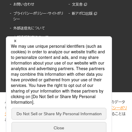
お問い合わせ
文友舎
プライバシーポリシー・サイトポリ
新アポロ出版
シー
外部送信先について
内部通報制度について
ぶんか社が運営するサイトでは、利便性向上のためにCookie等のデータ
を使用しています。 当社のCookieについての詳細は、「
プライバシーポリ
シー
」をご覧ください。当サイトでは、訪問者の個人情報を追跡することは
ABJマークは、この電子書店・電子書籍配信サービスが、著作権者からコンテンツ使用許諾を
ありません。
得た正規版配信サービスであることを示す登録商標(登録番号 第6091713号)です。
ABJマークの詳細、ABJマークを掲示しているサービスの一覧はこちら。
https://aebs.or.jp/