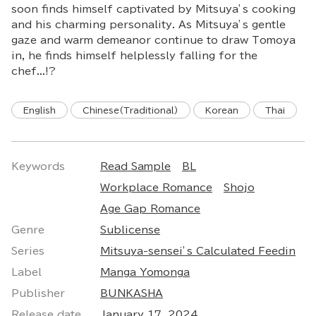
soon finds himself captivated by Mitsuya’s cooking
and his charming personality. As Mitsuya’s gentle
gaze and warm demeanor continue to draw Tomoya
in, he finds himself helplessly falling for the
chef...!?
English
Chinese(Traditional)
Korean
Thai
Keywords
Read Sample
BL
Workplace Romance
Shojo
Age Gap Romance
Genre
Sublicense
Series
Mitsuya-sensei’s Calculated Feedin
Label
Manga Yomonga
Publisher
BUNKASHA
Release date
January 17, 2024