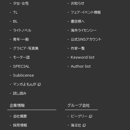
少女・女性
お知らせ
TL
フェア・イベント情報
BL
書店様へ
ライトノベル
海外ライセンシー
青年・一般
公式SNSアカウント
グラビア・写真集
作家一覧
モーター誌
Keyword list
SPECIAL
Author list
Sublicense
マンガよもんが
試し読み
企業情報
グループ会社
会社概要
ビーグリー
採用情報
海王社