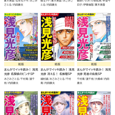
夏木美香
花牟礼サキ
あさみ
樹生ナト
夏木美香
あさみさ
朝野いずみ
小野拓実
甲斐今
さとる
内田康夫
とる
内田康夫
日子
伊東倫智
夏木美香
紙版
紙版
紙版
まんがでイッキ読み！ 浅見
まんがでイッキ読み！ 浅見
まんがでイッキ読み！ 浅見
光彦 名探偵のピンチSP
光彦 冴える！ 名推理SP
光彦 死者の告発SP
あさみさとる
千村青
渡千
細村誠
あさみさとる
千村
千村青
渡千枝
大橋卓
内田
枝
内田康夫
青
内田康夫
康夫