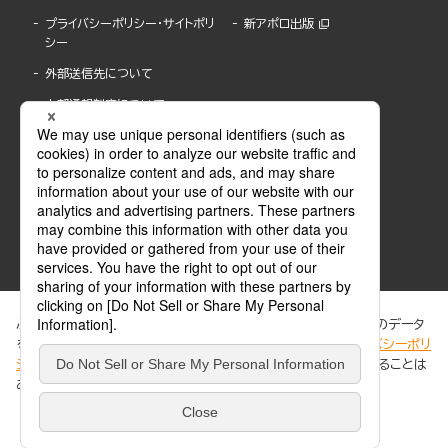
プライバシーポリシー・サイトポリ
新アポロ出版
シー
外部送信先について
内部通報制度について
ぶんか社が運営するサイトでは、利便性向上のためにCookie等のデータ
を使用しています。 当社のCookieについての詳細は、「
プライバシーポリ
シー
」をご覧ください。当サイトでは、訪問者の個人情報を追跡することは
ABJマークは、この電子書店・電子書籍配信サービスが、著作権者からコンテンツ使用許諾を
ありません。
得た正規版配信サービスであることを示す登録商標(登録番号 第6091713号)です。
ABJマークの詳細、ABJマークを掲示しているサービスの一覧はこちら。
https://aebs.or.jp/
同意する