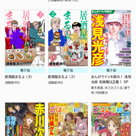
日和編集部
真宮りんご
電子版
電子版
電子版
居酒屋まるよ （3）
居酒屋まるよ （2）
まんがでイッキ読み！ 浅見
光彦 名推理は正義！ SP
須賀原洋行
須賀原洋行
夏木美香
あさみさとる
渡千
枝
内田康夫