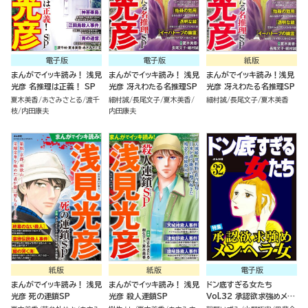
電子版
電子版
紙版
まんがでイッキ読み！ 浅見
まんがでイッキ読み！ 浅見
まんがでイッキ読み！浅見
光彦 名推理は正義！ SP
光彦 冴えわたる名推理SP
光彦 冴えわたる名推理SP
夏木美香
あさみさとる
渡千
細村誠
長尾文子
夏木美香
細村誠
長尾文子
夏木美香
枝
内田康夫
内田康夫
紙版
紙版
電子版
まんがでイッキ読み！ 浅見
まんがでイッキ読み！ 浅見
ドン底すぎる女たち
光彦 死の連鎖SP
光彦 殺人連鎖SP
Vol.32 承認欲求強めメン
ヘラ女