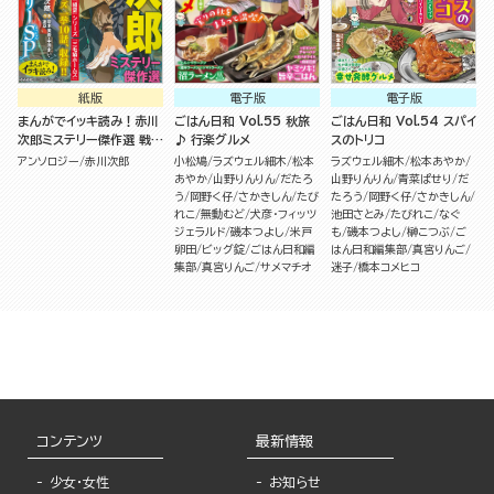
紙版
電子版
電子版
まんがでイッキ読み！赤川
ごはん日和 Vol.55 秋旅
ごはん日和 Vol.54 スパイ
次郎ミステリー傑作選 戦
♪ 行楽グルメ
スのトリコ
慄！霊感ミステリーSP
アンソロジー
赤川次郎
小松鳩
ラズウェル細木
松本
ラズウェル細木
松本あやか
あやか
山野りんりん
だたろ
山野りんりん
青菜ぱせり
だ
う
岡野く仔
さかきしん
たび
たろう
岡野く仔
さかきしん
れこ
無動むど
犬彦・フィッツ
池田さとみ
たびれこ
なぐ
ジェラルド
磯本つよし
米戸
も
磯本つよし
榊こつぶ
ご
卵田
ビッグ錠
ごはん日和編
はん日和編集部
真宮りんご
集部
真宮りんご
サメマチオ
迷子
橋本コメヒコ
コンテンツ
最新情報
少女・女性
お知らせ