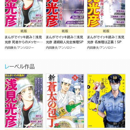
紙版
紙版
紙版
まんがでイッキ読み！浅見
まんがでイッキ読み！浅見
まんがでイッキ読み！浅見
光彦 死者からのメッセージ
光彦 連続殺人完全推理SP
光彦 名推理は正義！SP
SP
内田康夫
アンソロジー
内田康夫
アンソロジー
内田康夫
アンソロジー
レーベル作品