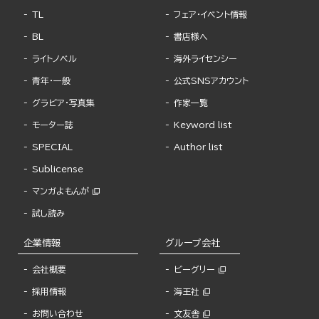
TL
フェア・イベント情報
BL
書店様へ
ライトノベル
海外ライセンシー
青年・一般
公式SNSアカウント
グラビア・写真集
作家一覧
モーター誌
Keyword list
SPECIAL
Author list
Sublicense
マンガよもんが
試し読み
企業情報
グループ会社
会社概要
ビーグリー
採用情報
海王社
お問い合わせ
文友舎