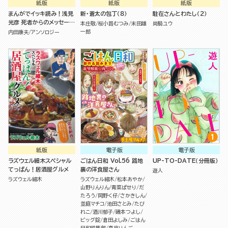
紙版
紙版
紙版
まんがでイッキ読み！浅見
新・蒼太の包丁（８）
駐在さんとわたし（２）
光彦 死者からのメッセージ
本庄敬
桜小路むつみ
末田雄
尚騎ユウ
SP
一郎
内田康夫
アンソロジー
紙版
電子版
電子版
ラズウェル細木スペシャル
ごはん日和 Vol.56 路地
UP-TO-DATE（分冊版）
てっぱん！居酒屋グルメ
裏の洋食屋さん
遊人
ラズウェル細木
ラズウェル細木
松本あやか
山野りんりん
青菜ぱせり
だ
たろう
岡野く仔
さかきしん
並庭マチコ
池田さとみ
たび
れこ
酒川郁子
磯本つよし
ビッグ錠
倉田よしみ
ごはん