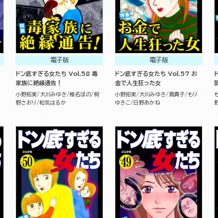
電子版
電子版
ドン底すぎる女たち Vol.58 毒
ドン底すぎる女たち Vol.57 お
家族に絶縁通告！
金で人生狂った女
小野拓実
大川みゆき
椎名ほの
桐
小野拓実
大川みゆき
島貴子
もり
野さおり
和気はるか
ゆきこ
日野あかね