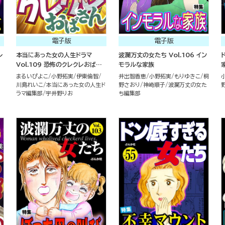
電子版
電子版
レ
本当にあった女の人生ドラマ
波瀾万丈の女たち Vol.106 イン
Vol.109 恐怖のクレクレおばさ
モラルな家族
ん
まるいぴよこ
小野拓実
伊東倫智
井出智香恵
小野拓実
もりゆきこ
桐
川島れいこ
本当にあった女の人生ド
野さおり
神崎順子
波瀾万丈の女た
ラマ編集部
宇井野りお
ち編集部