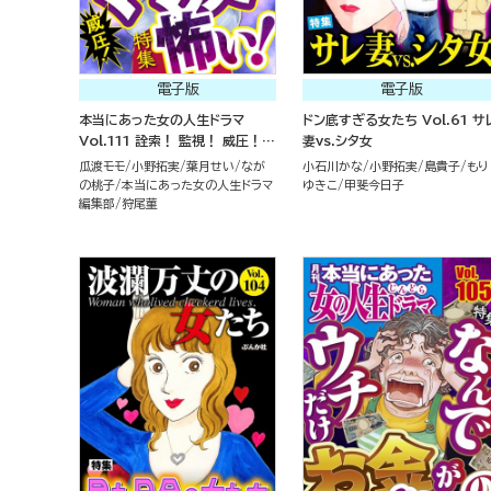
電子版
電子版
本当にあった女の人生ドラマ
ドン底すぎる女たち Vol.61 サ
Vol.111 詮索！ 監視！ 威圧！
妻vs.シタ女
ママ友が怖い！
瓜渡モモ
小野拓実
葉月せい
なが
小石川かな
小野拓実
島貴子
もり
の桃子
本当にあった女の人生ドラマ
ゆきこ
甲斐今日子
編集部
狩尾菫