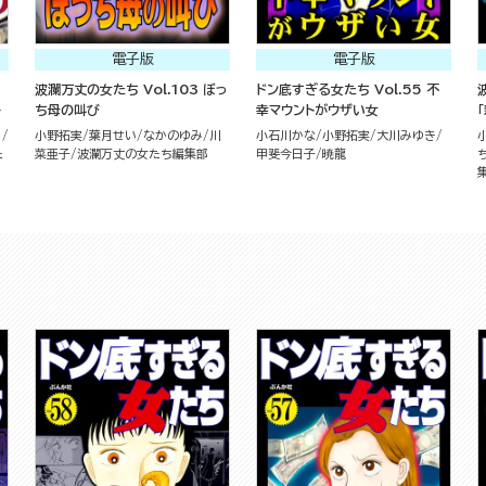
電子版
電子版
波瀾万丈の女たち Vol.103 ぼっ
ドン底すぎる女たち Vol.55 不
が
ち母の叫び
幸マウントがウザい女
る
小野拓実
葉月せい
なかのゆみ
川
小石川かな
小野拓実
大川みゆき
た
菜亜子
波瀾万丈の女たち編集部
甲斐今日子
暁龍