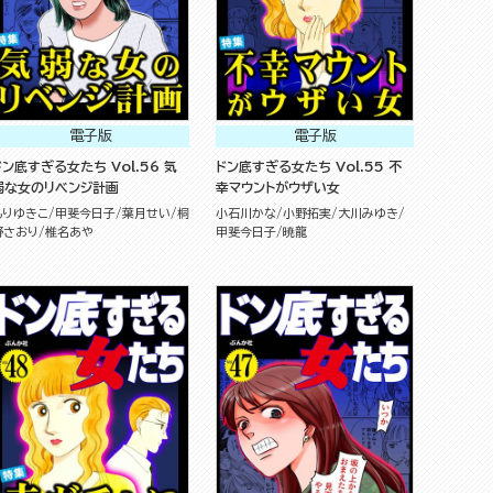
電子版
電子版
ドン底すぎる女たち Vol.56 気
ドン底すぎる女たち Vol.55 不
弱な女のリベンジ計画
幸マウントがウザい女
もりゆきこ
甲斐今日子
葉月せい
桐
小石川かな
小野拓実
大川みゆき
野さおり
椎名あや
甲斐今日子
暁龍