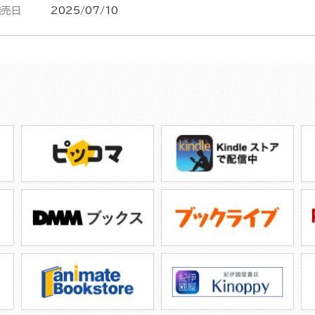
発売日
2025/07/10