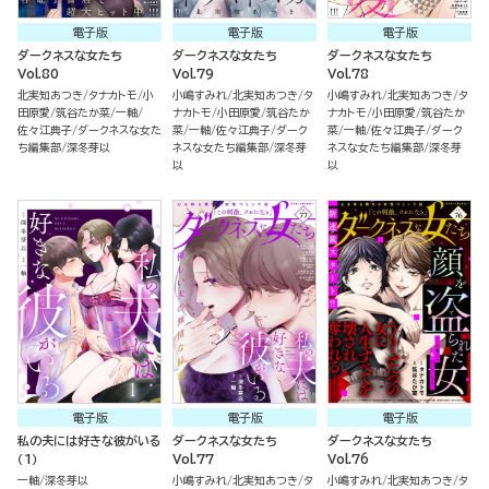
電子版
電子版
電子版
ダークネスな女たち
ダークネスな女たち
ダークネスな女たち
Vol.80
Vol.79
Vol.78
北実知あつき
タナカトモ
小
小嶋すみれ
北実知あつき
タ
小嶋すみれ
北実知あつき
タ
田原愛
筑谷たか菜
一軸
ナカトモ
小田原愛
筑谷たか
ナカトモ
小田原愛
筑谷たか
佐々江典子
ダークネスな女た
菜
一軸
佐々江典子
ダーク
菜
一軸
佐々江典子
ダーク
ち編集部
深冬芽以
ネスな女たち編集部
深冬芽
ネスな女たち編集部
深冬芽
以
以
電子版
電子版
電子版
私の夫には好きな彼がいる
ダークネスな女たち
ダークネスな女たち
（1）
Vol.77
Vol.76
一軸
深冬芽以
小嶋すみれ
北実知あつき
タ
小嶋すみれ
北実知あつき
タ