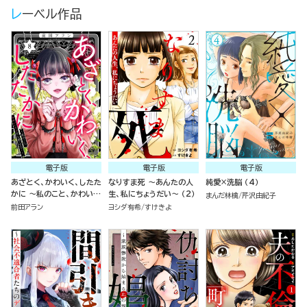
レーベル作品
電子版
電子版
電子版
あざとく、かわいく、したた
なりすま死 ～あんたの人
純愛×洗脳 （4）
かに ～私のこと、かわいい
生、私にちょうだい～ （2）
まんだ林檎
芹沢由紀子
だけだと思ってた？～
前田アラン
ヨシダ有希
すけきよ
（8）