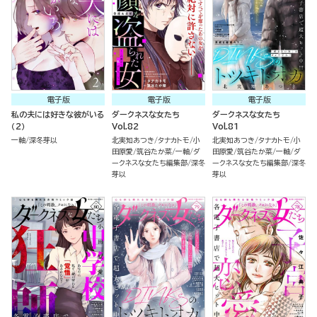
電子版
電子版
電子版
私の夫には好きな彼がいる
ダークネスな女たち
ダークネスな女たち
（2）
Vol.82
Vol.81
一軸
深冬芽以
北実知あつき
タナカトモ
小
北実知あつき
タナカトモ
小
田原愛
筑谷たか菜
一軸
ダ
田原愛
筑谷たか菜
一軸
ダ
ークネスな女たち編集部
深冬
ークネスな女たち編集部
深冬
芽以
芽以