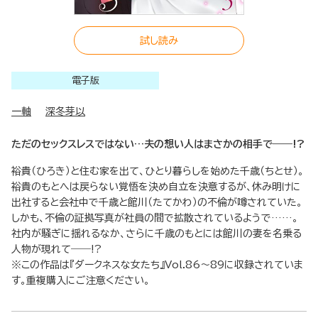
試し読み
電子版
一軸
深冬芽以
ただのセックスレスではない…夫の想い人はまさかの相手で――!?
裕貴（ひろき）と住む家を出て、ひとり暮らしを始めた千歳（ちとせ）。
裕貴のもとへは戻らない覚悟を決め自立を決意するが、休み明けに
出社すると会社中で千歳と館川（たてかわ）の不倫が噂されていた。
しかも、不倫の証拠写真が社員の間で拡散されているようで……。
社内が騒ぎに揺れるなか、さらに千歳のもとには館川の妻を名乗る
人物が現れて――!?
※この作品は『ダークネスな女たち』Vol.86～89に収録されていま
す。重複購入にご注意ください。