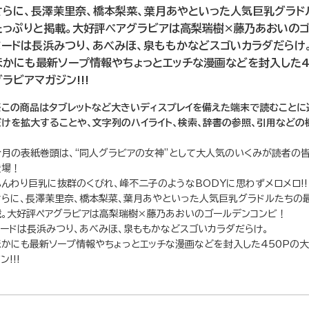
さらに、長澤茉里奈、橋本梨菜、葉月あやといった人気巨乳グラド
たっぷりと掲載。大好評ペアグラビアは高梨瑞樹×藤乃あおいの
ヌードは長浜みつり、あべみほ、泉ももかなどスゴいカラダだらけ
ほかにも最新ソープ情報やちょっとエッチな漫画などを封入した4
グラビアマガジン!!!
※この商品はタブレットなど大きいディスプレイを備えた端末で読むことに
だけを拡大することや、文字列のハイライト、検索、辞書の参照、引用などの
今月の表紙巻頭は、“同人グラビアの女神”として大人気のいくみが読者の
登場！
ふんわり巨乳に抜群のくびれ、峰不二子のようなBODYに思わずメロメロ!!
さらに、長澤茉里奈、橋本梨菜、葉月あやといった人気巨乳グラドルたちの
載。大好評ペアグラビアは高梨瑞樹×藤乃あおいのゴールデンコンビ！
ヌードは長浜みつり、あべみほ、泉ももかなどスゴいカラダだらけ。
ほかにも最新ソープ情報やちょっとエッチな漫画などを封入した450Pの大
ン!!!