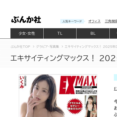
オフィス
三角関
人気キーワード
少女・女性
TL
BL
ぶんか社TOP
グラビア・写真集
エキサイティングマックス！ 2025年
エキサイティングマックス！ 20
E