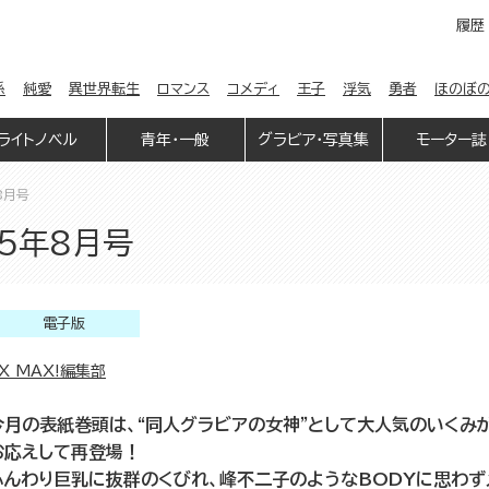
履歴
係
純愛
異世界転生
ロマンス
コメディ
王子
浮気
勇者
ほのぼ
ライトノベル
青年・一般
グラビア・写真集
モーター誌
8月号
25年8月号
電子版
X MAX!編集部
今月の表紙巻頭は、“同人グラビアの女神”として大人気のいくみ
お応えして再登場！
ふんわり巨乳に抜群のくびれ、峰不二子のようなBODYに思わずメ