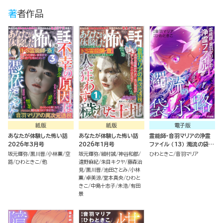
著者作品
紙版
紙版
電子版
あなたが体験した怖い話
あなたが体験した怖い話
霊能師・音羽マリアの浄霊
2026年3月号
2026年1月号
ファイル （13） 濁流の袋小
路
坂元輝弥
黒川晋
小林薫
空
坂元輝弥
細村誠
神谷和都
ひわときこ
音羽マリア
路
ひわときこ
他
遠野麻紀
朱目キクヤ
藤森治
見
黒川晋
池田さとみ
小林
薫
卓美涼
堂本真央
ひわと
きこ
中島十志子
未浩
有田
景