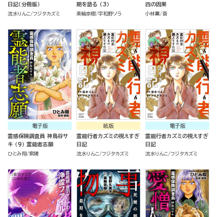
日記（分冊版）
期を語る （3）
四の因果
流水りんこ
フジタカズミ
美輪奈樹
宇和野ソラ
小林薫
斎
電子版
紙版
電子版
霊感保険調査員 神鳥谷サ
霊能行者カズミの視えすぎ
霊能行者カズミの視えすぎ
キ （9） 霊能者志願
日記
日記
ひとみ翔
紫陽
流水りんこ
フジタカズミ
流水りんこ
フジタカズミ