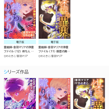
電子版
電子版
霊能師・音羽マリアの浄霊
霊能師・音羽マリアの浄霊
ファイル （12） 待ち人 障
ファイル （11） 煤煙の異界
りありて【描き下ろし漫画
【おまけ漫画付】
ひわときこ
音羽マリア
ひわときこ
音羽マリア
付】
シリーズ作品