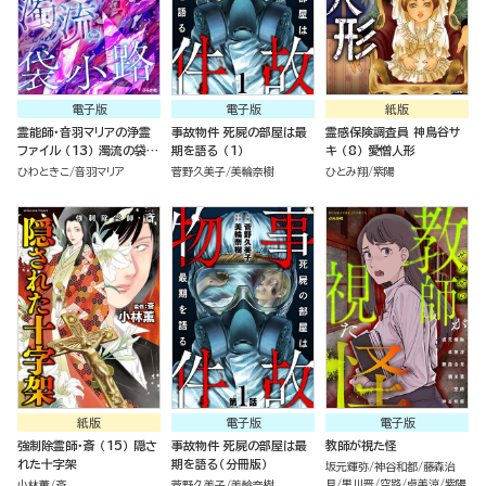
電子版
電子版
紙版
霊能師・音羽マリアの浄霊
事故物件 死屍の部屋は最
霊感保険調査員 神鳥谷サ
ファイル （13） 濁流の袋小
期を語る （1）
キ （8） 愛憎人形
路
ひわときこ
音羽マリア
菅野久美子
美輪奈樹
ひとみ翔
紫陽
紙版
電子版
電子版
強制除霊師・斎 （15） 隠さ
事故物件 死屍の部屋は最
教師が視た怪
れた十字架
期を語る（分冊版）
坂元輝弥
神谷和都
藤森治
見
黒川晋
空路
卓美涼
紫陽
小林薫
斎
菅野久美子
美輪奈樹