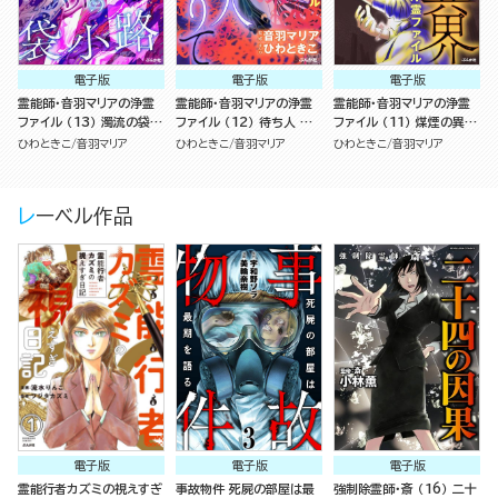
電子版
電子版
電子版
霊能師・音羽マリアの浄霊
霊能師・音羽マリアの浄霊
霊能師・音羽マリアの浄霊
ファイル （13） 濁流の袋小
ファイル （12） 待ち人 障
ファイル （11） 煤煙の異界
路
りありて【描き下ろし漫画
【おまけ漫画付】
ひわときこ
音羽マリア
ひわときこ
音羽マリア
ひわときこ
音羽マリア
付】
レーベル作品
電子版
電子版
電子版
霊能行者カズミの視えすぎ
事故物件 死屍の部屋は最
強制除霊師・斎 （16） 二十