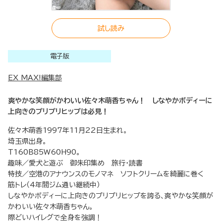
試し読み
電子版
EX MAX!編集部
爽やかな笑顔がかわいい佐々木萌香ちゃん！ しなやかボディーに
上向きのプリプリヒップは必見！
佐々木萌香1997年11月22日生まれ。
埼玉県出身。
T160B85W60H90。
趣味／愛犬と遊ぶ 御朱印集め 旅行・読書
特技／空港のアナウンスのモノマネ ソフトクリームを綺麗に巻く
筋トレ（4年間ジム通い継続中）
しなやかボディーに上向きのプリプリヒップを誇る、爽やかな笑顔が
かわいい佐々木萌香ちゃん。
際どいハイレグで全身を強調！