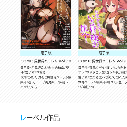
電子版
電子版
COMIC異世界ハーレム Vol.30
COMIC異世界ハーレム Vol.2
雪月佳
花見沢Q太郎
吉舎和幸
葵
雪月佳
孤島ビデヲ
ぽよ
ゆうきあ
抄
吉いず
空栗和
ずさ
花見沢Q太郎
ユウキチ.
葵抄
太
kt60
COMIC異世界ハーレム編
吉いず
空栗和太
kt60
COMIC
集部
壱犬にここ
高見梁川
紫紅シ
世界ハーレム編集部
柳々
灰色こ
キ
げんやき
り
紫紅シキ
レーベル作品