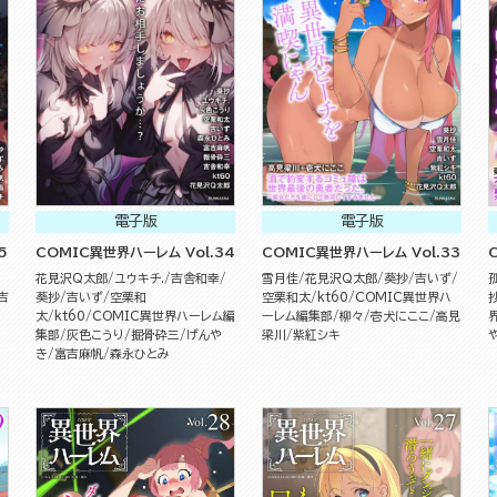
電子版
電子版
5
COMIC異世界ハーレム Vol.34
COMIC異世界ハーレム Vol.33
花見沢Q太郎
ユウキチ.
吉舎和幸
雪月佳
花見沢Q太郎
葵抄
吉いず
吉
葵抄
吉いず
空栗和
空栗和太
kt60
COMIC異世界ハ
太
kt60
COMIC異世界ハーレム編
ーレム編集部
柳々
壱犬にここ
高見
集部
灰色こうり
掘骨砕三
げんや
梁川
紫紅シキ
き
富吉麻帆
森永ひとみ