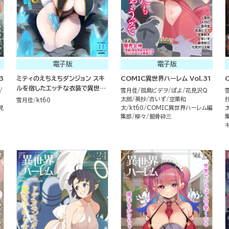
電子版
電子版
3
ミティのえちえちダンジョン スキ
COMIC異世界ハーレム Vol.31
ルを宿したエッチな衣装で異世界
雪月佳
孤島ビデヲ
ぽよ
花見沢Q
迷宮を攻略せよ （3）
太郎
葵抄
吉いず
空栗和
雪月佳
kt60
見
太
kt60
COMIC異世界ハーレム編
集部
柳々
掘骨砕三