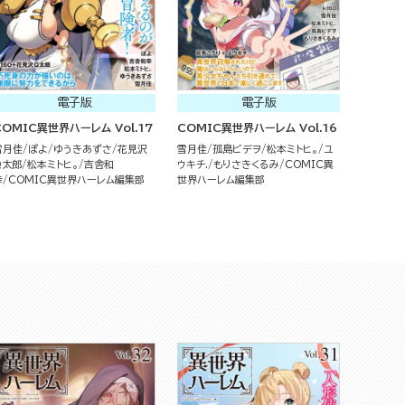
電子版
電子版
COMIC異世界ハーレム Vol.17
COMIC異世界ハーレム Vol.16
雪月佳
ぽよ
ゆうきあずさ
花見沢
雪月佳
孤島ビデヲ
松本ミトヒ。
ユ
Q太郎
松本ミトヒ。
吉舎和
ウキチ.
もりさきくるみ
COMIC異
幸
COMIC異世界ハーレム編集部
世界ハーレム編集部