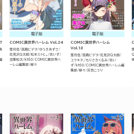
電子版
電子版
7
COMIC異世界ハーレム Vol.24
COMIC異世界ハーレム
Vol.18
葵
雪月佳
孤島ビデヲ
ゆうきあずさ
花見沢Q太郎
松本ミトヒ。
吉いず
雪月佳
孤島ビデヲ
花見沢Q太郎
編
空栗和太
kt60
COMIC異世界ハ
ユウキチ.
もりさきくるみ
吉い
ーレム編集部
柳々
ず
kt60
COMIC異世界ハーレム編
集部
柳々
灰色こうり