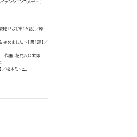
ハイテンションコメディ！
攻略せよ【第16話】／原
始めました～【第1話】／
0 作画：花見沢Q太郎
よ
】／松本ミトヒ。