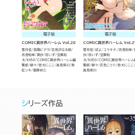
電子版
電子版
COMIC異世界ハーレム Vol.28
COMIC異世界ハーレム Vol.2
雪月佳
孤島ビデヲ
花見沢Q太郎
雪月佳
ぽよ
ユウキチ.
吉舎和幸
吉舎和幸
葵抄
吉いず
空栗和
抄
吉いず
空栗和
太
kt60
COMIC異世界ハーレム編
太
kt60
COMIC異世界ハーレム
集部
柳々
壱犬にここ
高見梁川
紫
集部
柳々
灰色こうり
壱犬にここ
紅シキ
掘骨砕三
高見梁川
シリーズ作品