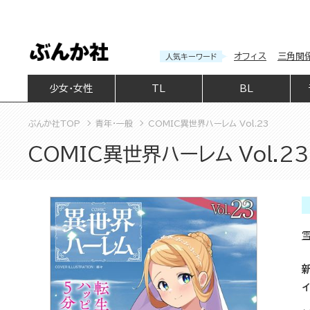
オフィス
三角関
人気キーワード
少女・女性
TL
BL
ぶんか社TOP
青年・一般
COMIC異世界ハーレム Vol.23
COMIC異世界ハーレム Vol.23