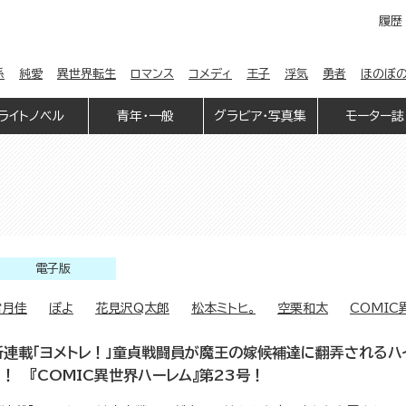
履歴
係
純愛
異世界転生
ロマンス
コメディ
王子
浮気
勇者
ほのぼ
ライトノベル
青年・一般
グラビア・写真集
モーター誌
電子版
雪月佳
ぽよ
花見沢Q太郎
松本ミトヒ。
空栗和太
COMI
新連載「ヨメトレ！」童貞戦闘員が魔王の嫁候補達に翻弄されるハ
ィ！ 『COMIC異世界ハーレム』第23号！