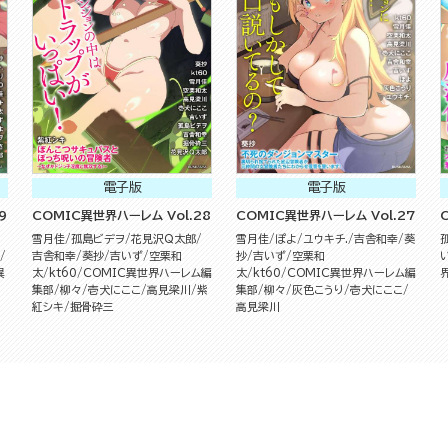
電子版
電子版
9
COMIC異世界ハーレム Vol.28
COMIC異世界ハーレム Vol.27
雪月佳
孤島ビデヲ
花見沢Q太郎
雪月佳
ぽよ
ユウキチ.
吉舎和幸
葵
吉舎和幸
葵抄
吉いず
空栗和
抄
吉いず
空栗和
異
太
kt60
COMIC異世界ハーレム編
太
kt60
COMIC異世界ハーレム編
う
集部
柳々
壱犬にここ
高見梁川
紫
集部
柳々
灰色こうり
壱犬にここ
紅シキ
掘骨砕三
高見梁川