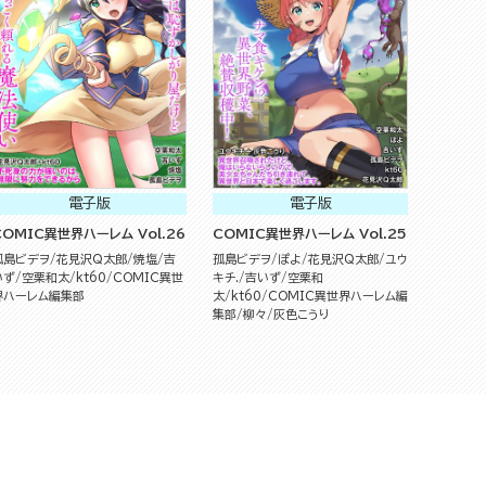
電子版
電子版
COMIC異世界ハーレム Vol.26
COMIC異世界ハーレム Vol.25
孤島ビデヲ
花見沢Q太郎
焼塩
吉
孤島ビデヲ
ぽよ
花見沢Q太郎
ユウ
いず
空栗和太
kt60
COMIC異世
キチ.
吉いず
空栗和
界ハーレム編集部
太
kt60
COMIC異世界ハーレム編
集部
柳々
灰色こうり