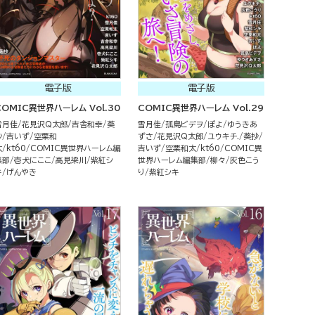
電子版
電子版
COMIC異世界ハーレム Vol.30
COMIC異世界ハーレム Vol.29
雪月佳
花見沢Q太郎
吉舎和幸
葵
雪月佳
孤島ビデヲ
ぽよ
ゆうきあ
抄
吉いず
空栗和
ずさ
花見沢Q太郎
ユウキチ.
葵抄
太
kt60
COMIC異世界ハーレム編
吉いず
空栗和太
kt60
COMIC異
集部
壱犬にここ
高見梁川
紫紅シ
世界ハーレム編集部
柳々
灰色こう
キ
げんやき
り
紫紅シキ