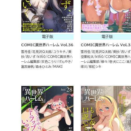
電子版
電子版
COMIC異世界ハーレム Vol.36
COMIC異世界ハーレム Vol.3
雪月佳
花見沢Q太郎
ユウキチ.
葵
雪月佳
花見沢Q太郎
葵抄
吉いず
抄
吉いず
kt60
COMIC異世界ハ
空栗和太
kt60
COMIC異世界ハ
ーレム編集部
灰色こうり
げんやき
ーレム編集部
柳々
壱犬にここ
高
富吉麻帆
森永ひとみ
MAKI
梁川
紫紅シキ