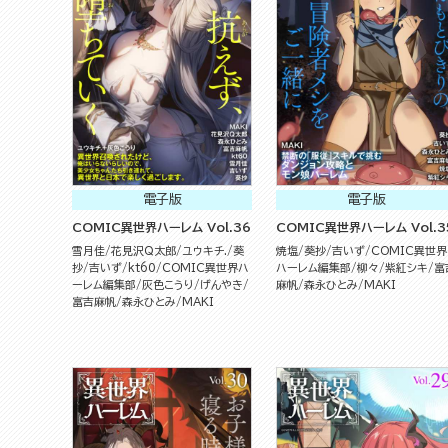
電子版
電子版
COMIC異世界ハーレム Vol.36
COMIC異世界ハーレム Vol.3
雪月佳
花見沢Q太郎
ユウキチ.
葵
焼塩
葵抄
吉いず
COMIC異世界
抄
吉いず
kt60
COMIC異世界ハ
ハーレム編集部
柳々
紫紅シキ
富
ーレム編集部
灰色こうり
げんやき
麻帆
森永ひとみ
MAKI
富吉麻帆
森永ひとみ
MAKI