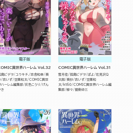
電子版
電子版
COMIC異世界ハーレム Vol.32
COMIC異世界ハーレム Vol.31
孤島ビデヲ
ユウキチ.
吉舎和幸
葵
雪月佳
孤島ビデヲ
ぽよ
花見沢Q
抄
吉いず
空栗和太
COMIC異世
太郎
葵抄
吉いず
空栗和
界ハーレム編集部
灰色こうり
げん
太
kt60
COMIC異世界ハーレム編
やき
集部
柳々
掘骨砕三