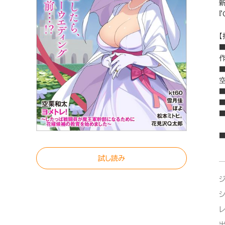
『
【
作
試し読み