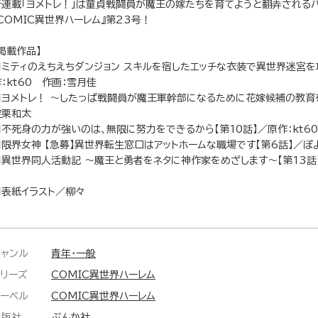
新連載「ヨメトレ！」は童貞戦闘員が魔王の嫁たちを育てようと翻弄される
COMIC異世界ハーレム』第23号！
掲載作品】
■ミティのえちえちダンジョン スキルを宿したエッチな衣装で異世界迷宮を
：kt60 作画：雪月佳
■ヨメトレ！ ～したっぱ戦闘員が魔王軍幹部になるために花嫁候補の教育を
空栗和太
■不死身の力が強いのは、無限に努力をできるから【第10話】／原作：kt6
■限界女神 【急募】異世界転生窓口はアットホームな職場です【第6話】／ぽ
■異世界同人活動記 ～魔王と勇者をネタに神作家をめざします～【第13話
■表紙イラスト／柳々
ジャンル
青年・一般
シリーズ
COMIC異世界ハーレム
レーベル
COMIC異世界ハーレム
出版社
ぶんか社