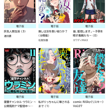
電子版
電子版
電子版
灰色人間生活 （3）
推しは汝を救い給うか？
娘、配信します。～子供を
（分冊版）
晒す毒親たち～ （8）
遷田膿
松阪知春
カワディMAX
電子版
電子版
電子版
復讐チャンネル ウラミン ～
私がりっちゃんに壊される
comic RiSky(リスキー)
公開処刑ナマ配信中～
まで （1）
Vol.87