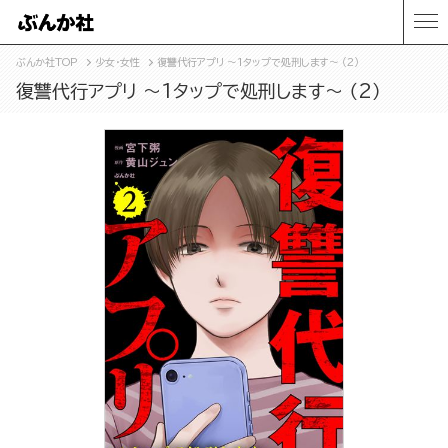
ぶんか社TOP
少女・女性
復讐代行アプリ ～1タップで処刑します～ （2）
復讐代行アプリ ～1タップで処刑します～ （2）