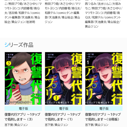
こ
熊田プウ助
あさひゆり
マ
熊田プウ助
あさひゆり
マツ
西つるみ
流水りんこ
大塚み
ツモトヨシコ
内田春菊
南Q
モトヨシコ
内田春菊
南Q太
ちこ
熊田プウ助
あさひゆり
太
宮古蜂
和泉テル
comic
和泉テル
comicタント編集
マツモトヨシコ
内田春菊
南
タント編集部
天池康夫
青山
部
天池康夫
青山裕企
黄山
Q太
和泉テル
comicタント
裕企
黄山ジュン
岩波明
ジュン
編集部
天池康夫
青山裕企
黄山ジュン
シリーズ作品
電子版
電子版
電子版
復讐代行アプリ ～1タップ
復讐代行アプリ ～1タップ
復讐代行アプリ ～1タップ
で処刑します～ （3）
で処刑します～ （1）
で処刑します～（分冊版）
宮下粥
黄山ジュン
宮下粥
黄山ジュン
宮下粥
黄山ジュン