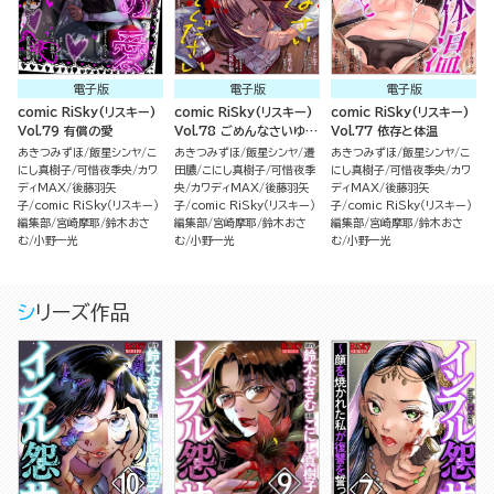
電子版
電子版
電子版
comic RiSky(リスキー)
comic RiSky(リスキー)
comic RiSky(リスキー)
Vol.79 有償の愛
Vol.78 ごめんなさいゆる
Vol.77 依存と体温
してください
あきつみずほ
飯星シンヤ
こ
あきつみずほ
飯星シンヤ
遷
あきつみずほ
飯星シンヤ
こ
にし真樹子
可惜夜季央
カワ
田膿
こにし真樹子
可惜夜季
にし真樹子
可惜夜季央
カワ
ディMAX
後藤羽矢
央
カワディMAX
後藤羽矢
ディMAX
後藤羽矢
子
comic RiSky（リスキー）
子
comic RiSky（リスキー）
子
comic RiSky（リスキー）
編集部
宮崎摩耶
鈴木おさ
編集部
宮崎摩耶
鈴木おさ
編集部
宮崎摩耶
鈴木おさ
む
小野一光
む
小野一光
む
小野一光
シリーズ作品