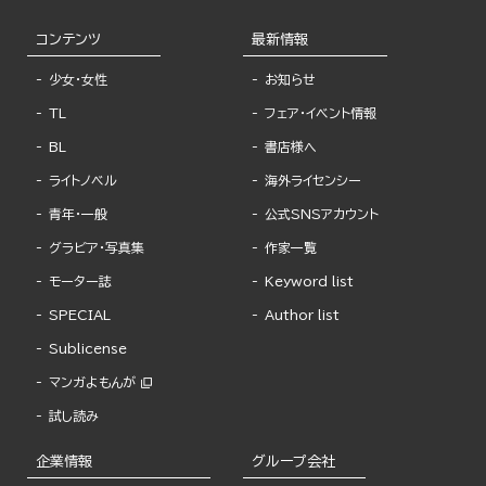
コンテンツ
最新情報
少女・女性
お知らせ
TL
フェア・イベント情報
BL
書店様へ
ライトノベル
海外ライセンシー
青年・一般
公式SNSアカウント
グラビア・写真集
作家一覧
モーター誌
Keyword list
SPECIAL
Author list
Sublicense
マンガよもんが
試し読み
企業情報
グループ会社