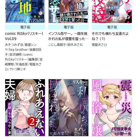
電子版
電子版
電子版
comic RiSky(リスキー)
インフル怨サー。 ～顔を焼
それでも僕たち友達だよ
Vol.89
かれた私が復讐を誓った日
ね？ （1）
～ （10）
あきつみずほ
飯星シン
こにし真樹子
鈴木おさむ
菊屋あさひ
ヤ
big brother
後藤羽矢
子
吉沢緑時
comic
RiSky（リスキー）編集部
宮
崎摩耶
天海杏菜
菊屋あさ
ひ
ナトリ無シオ