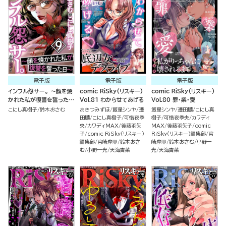
電子版
電子版
電子版
インフル怨サー。 ～顔を焼
comic RiSky(リスキー)
comic RiSky(リスキー)
かれた私が復讐を誓った日
Vol.81 わからせてあげる
Vol.80 罪・業・愛
～ （9）
こにし真樹子
鈴木おさむ
あきつみずほ
飯星シンヤ
遷
飯星シンヤ
遷田膿
こにし真
田膿
こにし真樹子
可惜夜季
樹子
可惜夜季央
カワディ
央
カワディMAX
後藤羽矢
MAX
後藤羽矢子
comic
子
comic RiSky（リスキー）
RiSky（リスキー）編集部
宮
編集部
宮崎摩耶
鈴木おさ
崎摩耶
鈴木おさむ
小野一
む
小野一光
天海杏菜
光
天海杏菜