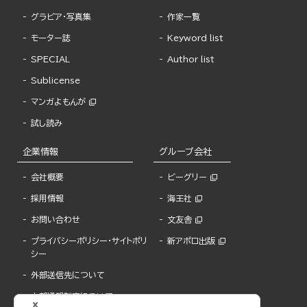
グラビア・写真集
作家一覧
モーター誌
Keyword list
SPECIAL
Author list
Sublicense
マンガよもんが
試し読み
企業情報
グループ会社
会社概要
ビーグリー
採用情報
海王社
お問い合わせ
文友舎
プライバシーポリシー・サイトポリ
新アポロ出版
シー
外部送信先について
内部通報制度について