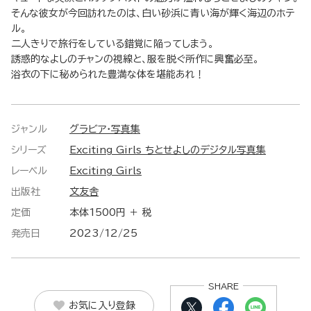
そんな彼女が今回訪れたのは、白い砂浜に青い海が輝く海辺のホテ
ル。
二人きりで旅行をしている錯覚に陥ってしまう。
誘惑的なよしのチャンの視線と、服を脱ぐ所作に興奮必至。
浴衣の下に秘められた豊満な体を堪能あれ！
ジャンル
グラビア・写真集
シリーズ
Exciting Girls ちとせよしのデジタル写真集
レーベル
Exciting Girls
出版社
文友舎
定価
本体1500円 ＋ 税
発売日
2023/12/25
SHARE
お気に入り登録