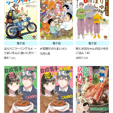
電子版
電子版
電子版
はらぺこツーリングルメ ～
〆切明けのうまいメシ
笑とお兄ちゃんのなりゆき
うまいもんに会いに行く～
ごはん （4）
丸岡九蔵
（3）
磯本つよし
池田さとみ