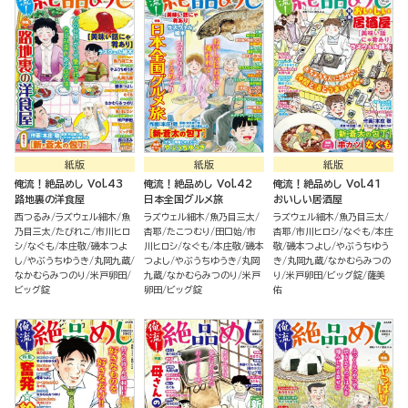
紙版
紙版
紙版
俺流！絶品めし Vol.43
俺流！絶品めし Vol.42
俺流！絶品めし Vol.41
路地裏の洋食屋
日本全国グルメ旅
おいしい居酒屋
西つるみ
ラズウェル細木
魚
ラズウェル細木
魚乃目三太
ラズウェル細木
魚乃目三太
乃目三太
たびれこ
市川ヒロ
杏耶
たこつむり
田口始
市
杏耶
市川ヒロシ
なぐも
本庄
シ
なぐも
本庄敬
磯本つよ
川ヒロシ
なぐも
本庄敬
磯本
敬
磯本つよし
やぶうちゆう
し
やぶうちゆうき
丸岡九蔵
つよし
やぶうちゆうき
丸岡
き
丸岡九蔵
なかむらみつの
なかむらみつのり
米戸卵田
九蔵
なかむらみつのり
米戸
り
米戸卵田
ビッグ錠
薩美
ビッグ錠
卵田
ビッグ錠
佑