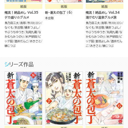
紙版
紙版
紙版
俺流！絶品めし Vol.35
新・蒼太の包丁 （6）
俺流！絶品めし Vol.34
デカ盛り☆グルメ
湯けむり温泉グルメ旅
本庄敬
魚乃目三太
杏耶
市川ヒロシ
魚乃目三太
杏耶
市川ヒロシ
なぐも
本庄敬
磯本つよし
なぐも
本庄敬
磯本つよし
やぶうちゆうき
丸岡九蔵
な
やぶうちゆうき
丸岡九蔵
な
かむらみつのり
米戸卵田
ビ
かむらみつのり
米戸卵田
ビ
ッグ錠
酒井だんご
あきさと
ッグ錠
倉田よしみ
酒井だん
榊こつぶ
ご
あきさと
榊こつぶ
シリーズ作品