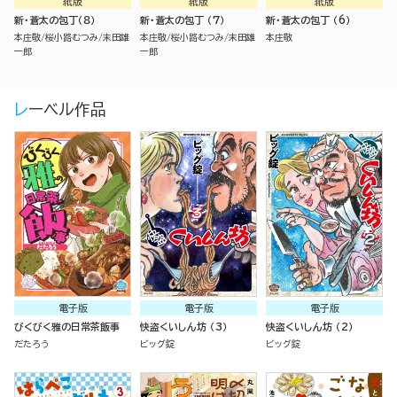
紙版
紙版
紙版
新・蒼太の包丁（８）
新・蒼太の包丁 （7）
新・蒼太の包丁 （6）
本庄敬
桜小路むつみ
末田雄
本庄敬
桜小路むつみ
末田雄
本庄敬
一郎
一郎
レーベル作品
電子版
電子版
電子版
びくびく雅の日常茶飯事
快盗くいしん坊 （3）
快盗くいしん坊 （2）
だたろう
ビッグ錠
ビッグ錠