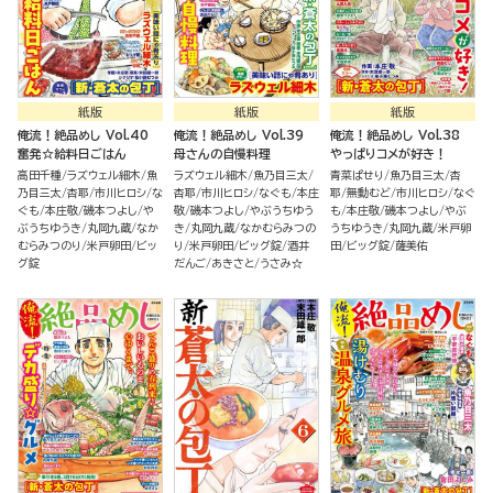
紙版
紙版
紙版
俺流！絶品めし Vol.40
俺流！絶品めし Vol.39
俺流！絶品めし Vol.38
奮発☆給料日ごはん
母さんの自慢料理
やっぱりコメが好き！
高田千種
ラズウェル細木
魚
ラズウェル細木
魚乃目三太
青菜ぱせり
魚乃目三太
杏
乃目三太
杏耶
市川ヒロシ
な
杏耶
市川ヒロシ
なぐも
本庄
耶
無動むど
市川ヒロシ
なぐ
ぐも
本庄敬
磯本つよし
や
敬
磯本つよし
やぶうちゆう
も
本庄敬
磯本つよし
やぶ
ぶうちゆうき
丸岡九蔵
なか
き
丸岡九蔵
なかむらみつの
うちゆうき
丸岡九蔵
米戸卵
むらみつのり
米戸卵田
ビッ
り
米戸卵田
ビッグ錠
酒井
田
ビッグ錠
薩美佑
グ錠
だんご
あきさと
うさみ☆