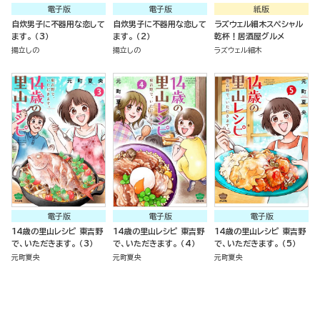
電子版
電子版
紙版
自炊男子に不器用な恋して
自炊男子に不器用な恋して
ラズウェル細木スペシャル
ます。 （3）
ます。 （2）
乾杯！居酒屋グルメ
揚立しの
揚立しの
ラズウェル細木
電子版
電子版
電子版
14歳の里山レシピ 東吉野
14歳の里山レシピ 東吉野
14歳の里山レシピ 東吉野
で、いただきます。 （3）
で、いただきます。 （4）
で、いただきます。 （5）
元町夏央
元町夏央
元町夏央