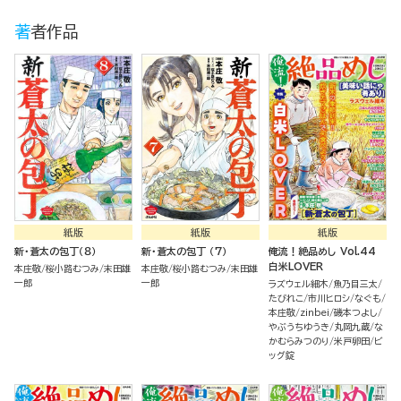
著者作品
紙版
紙版
紙版
新・蒼太の包丁（８）
新・蒼太の包丁 （7）
俺流！絶品めし Vol.44
白米LOVER
本庄敬
桜小路むつみ
末田雄
本庄敬
桜小路むつみ
末田雄
一郎
一郎
ラズウェル細木
魚乃目三太
たびれこ
市川ヒロシ
なぐも
本庄敬
zinbei
磯本つよし
やぶうちゆうき
丸岡九蔵
な
かむらみつのり
米戸卵田
ビ
ッグ錠