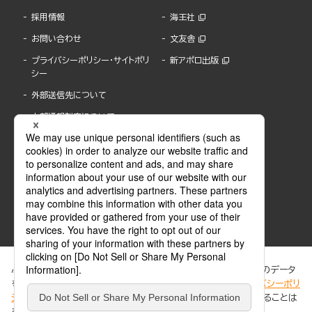
採用情報
海王社
お問い合わせ
文友舎
プライバシーポリシー・サイトポリ
新アポロ出版
シー
外部送信先について
内部通報制度について
ぶんか社が運営するサイトでは、利便性向上のためにCookie等のデータ
を使用しています。 当社のCookieについての詳細は、「
プライバシーポリ
シー
」をご覧ください。当サイトでは、訪問者の個人情報を追跡することは
ABJマークは、この電子書店・電子書籍配信サービスが、著作権者からコンテンツ使用許諾を
ありません。