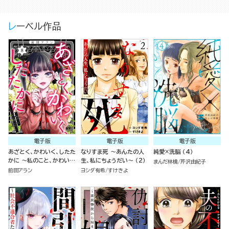
レーベル作品
電子版
電子版
電子版
あざとく、かわいく、したた
なりすま死 ～あんたの人
純愛×洗脳 （4）
かに ～私のこと、かわいい
生、私にちょうだい～ （2）
まんだ林檎
芹沢由紀子
だけだと思ってた？～
前田アラン
ヨシダ有希
すけきよ
（8）