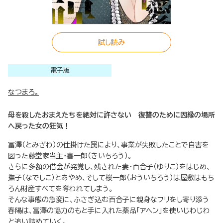
試し読み
電子版
なつまろ。
母を殺したおまえたちを絶対に許さない 復讐のために因縁の場所
へ戻った女の狂気！
冨澤（とみざわ）の仕掛けた罠により、事業が失敗したことで自害を
図った藤堂家当主・喜一郎（きいちろう）。
さらに多額の借金が発覚し、残された妻・百合子（ゆりこ）をはじめ、
撫子（なでしこ）とあやめ、そして桜一郎（おういちろう）は屋敷はもち
ろん財産すべてを奪われてしまう。
そんな事態の急変に、ふさぎ込む百合子に親身なフリをし寄り添う
春陽は、冨澤の協力のもと手に入れた薬品「アヘン」を使いじわじわ
と追い詰めていく。