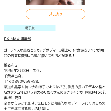
試し読み
電子版
EX MAX!編集部
ゴージャスな美貌とGカップボディー。極上のイイ女あきチャンが昭
和の若妻に変身。色気が濃いにもほどがある！
椎名あき
1995年2月8日生まれ。
千葉県出身。
T162B90W59H88。
柔道の黒帯を持つ大和撫子でありながら、手足の長いモデル体型と
Gカップ巨乳という魅力盛りだくさんのあきチャンが、昭和時代の若
奥様に変身！
全身からあふれ出すフェロモンと肉感的なボディーライン、見るもの
全てを虜にする誘いの眼差し。