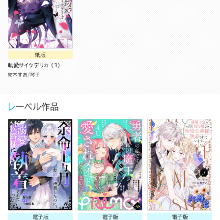
紙版
執愛サイケデリカ （1）
紡木すあ
琴子
レーベル作品
電子版
電子版
電子版