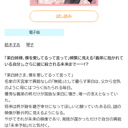
試し読み
電子版
紡木すあ
琴子
「茉白姉様、僕を愛してるって言って」頻繁に見える「義弟に抱かれて
いる自分」。さらに彼に殺される未来までーー!?
「茉白姉さま、僕を愛してるって言って」
名家の天宮家で異能なしの「無能」として暮らす茉白は、父から空気
のように母にはつらく当たられる毎日。
優秀な義弟の柊だけが孤独な茉白に懐き、唯一の支えとなってい
た。
将来は柊が跡を継ぎ幸せになってほしいと願っていたある日、謎の
映像が断片的に見えるようになる。
やがてそれが未来の映像であり、発現が遅かっただけで自分の異能
は「未来予知」だと気付く。