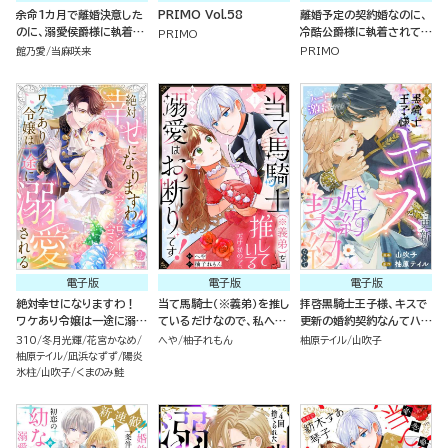
余命1カ月で離婚決意した
PRIMO Vol.58
離婚予定の契約婚なのに、
のに、溺愛侯爵様に執着さ
冷酷公爵様に執着されてい
PRIMO
れて困ってます（単話版）
ます （5）
館乃愛
当麻咲来
PRIMO
電子版
電子版
電子版
絶対幸せになりますわ！
当て馬騎士（※義弟）を推し
拝啓黒騎士王子様、キスで
ワケあり令嬢は一途に溺愛
ているだけなので、私への
更新の婚約契約なんてハー
される アンソロジーコミッ
溺愛はお断りです！（分冊
ドル激高です！（単話版）
310
冬月光輝
花宮かなめ
へや
柚子れもん
柚原テイル
山吹子
ク
版）
柚原テイル
凪浜なずず
陽炎
氷柱
山吹子
くまのみ鮭