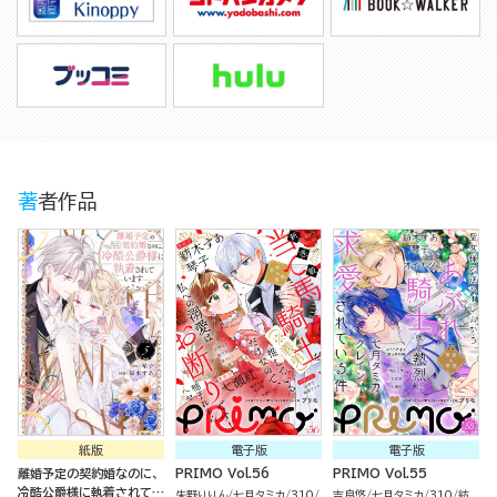
著者作品
紙版
電子版
電子版
離婚予定の契約婚なのに、
PRIMO Vol.56
PRIMO Vol.55
冷酷公爵様に執着されてい
朱野りりん
七月タミカ
310
吉良悠
七月タミカ
310
紡