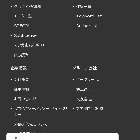
グラビア・写真集
作家一覧
モーター誌
Keyword list
SPECIAL
Author list
Sublicense
マンガよもんが
試し読み
企業情報
グループ会社
会社概要
ビーグリー
採用情報
海王社
お問い合わせ
文友舎
プライバシーポリシー・サイトポリ
新アポロ出版
シー
外部送信先について
内部通報制度について