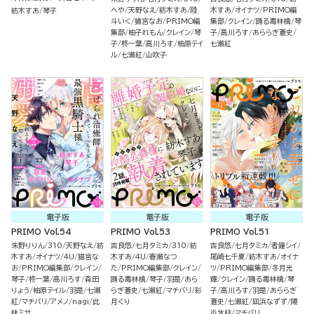
ます（５）
へや
天野なえ
紡木すあ
陸
木すあ
オイナツ
PRIMO編
紡木すあ
琴子
斗いく
猫宮なお
PRIMO編
集部
クレイン
踊る毒林檎
琴
集部
柚子れもん
クレイン
琴
子
高川ろす
あららぎ蒼史
子
柊一葉
高川ろす
柚原テイ
七瀬紅
ル
七瀬紅
山吹子
電子版
電子版
電子版
PRIMO Vol.54
PRIMO Vol.53
PRIMO Vol.51
朱野りりん
310
天野なえ
紡
吉良悠
七月タミカ
310
紡
吉良悠
七月タミカ
者鐘シイ
木すあ
オイナツ
4U
猫宮な
木すあ
4U
春瀬なつ
尾崎七千夏
紡木すあ
オイナ
お
PRIMO編集部
クレイン
た
PRIMO編集部
クレイン
ツ
PRIMO編集部
冬月光
琴子
柊一葉
高川ろす
森田
踊る毒林檎
琴子
羽是
あら
輝
クレイン
踊る毒林檎
琴
りょう
柚原テイル
羽是
七瀬
らぎ蒼史
七瀬紅
マチバリ
彩
子
高川ろす
羽是
あららぎ
紅
マチバリ
アメノ
nagi
此
月くり
蒼史
七瀬紅
凪浜なずず
陽
林ミサ
炎氷柱
マチバリ