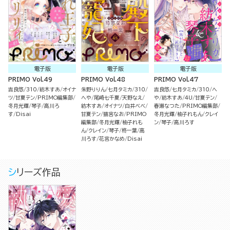
電子版
電子版
電子版
PRIMO Vol.49
PRIMO Vol.48
PRIMO Vol.47
吉良悠
310
紡木すあ
オイナ
朱野りりん
七月タミカ
310
吉良悠
七月タミカ
310
へ
ツ
甘夏テン
PRIMO編集部
へや
尾崎七千夏
天野なえ
や
紡木すあ
4U
甘夏テン
冬月光輝
琴子
高川ろ
紡木すあ
オイナツ
白井べべ
春瀬なつた
PRIMO編集部
す
Disai
甘夏テン
猫宮なお
PRIMO
冬月光輝
柚子れもん
クレイ
編集部
冬月光輝
柚子れも
ン
琴子
高川ろす
ん
クレイン
琴子
柊一葉
高
川ろす
花宮かなめ
Disai
シリーズ作品