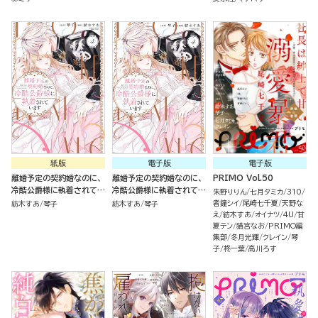
紙版
電子版
電子版
離婚予定の契約婚なのに、
離婚予定の契約婚なのに、
PRIMO Vol.50
冷酷公爵様に執着されてい
冷酷公爵様に執着されてい
朱野りりん
七月タミカ
310
ます（４）
ます （4）
者鐘シイ
尾崎七千夏
天野な
紡木すあ
琴子
紡木すあ
琴子
え
紡木すあ
オイナツ
4U
甘
夏テン
猫宮なお
PRIMO編
集部
冬月光輝
クレイン
琴
子
柊一葉
高川ろす