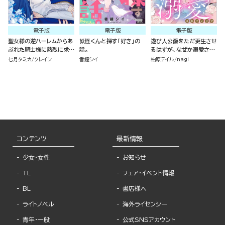
電子版
電子版
電子版
聖女様の逆ハーレムからあ
妖怪くんと探す「好き」の
遊び人公爵をただ更生させ
ぶれた騎士様に熱烈に求愛
話。
るはずが、なぜか溺愛され
されている件 （3）
ています（単話版）
七月タミカ
クレイン
者鐘シイ
柚原テイル
nagi
コンテンツ
最新情報
少女・女性
お知らせ
TL
フェア・イベント情報
BL
書店様へ
ライトノベル
海外ライセンシー
青年・一般
公式SNSアカウント