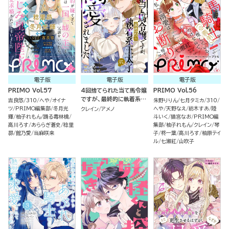
電子版
電子版
電子版
PRIMO Vol.57
4回捨てられた当て馬令嬢
PRIMO Vol.56
ですが、最終的に執着系王
吉良悠
310
へや
オイナ
朱野りりん
七月タミカ
310
太子に溺愛されました（単
ツ
PRIMO編集部
冬月光
へや
天野なえ
紡木すあ
陸
クレイン
アメノ
話版）
輝
柚子れもん
踊る毒林檎
斗いく
猫宮なお
PRIMO編
高川ろす
あららぎ蒼史
稔里
集部
柚子れもん
クレイン
琴
昴
館乃愛
当麻咲来
子
柊一葉
高川ろす
柚原テイ
ル
七瀬紅
山吹子