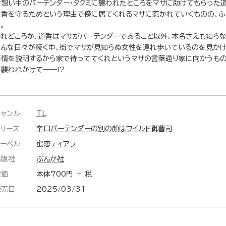
片想い中のバーテンダー・タクミに襲われたところをマサに助けてもらった道
道香を守るためという理由で傍に居てくれるマサに惹かれていくものの、
。
それどころか、道香はマサがバーテンダーであること以外、本名さえも知らな
そんな日々が続く中、街でマサが見知らぬ女性を連れ歩いているのを見かけ
事情を説明するから家で待っててくれというマサの言葉通り家に向かうもの
に襲われかけて——!?
ジャンル
TL
シリーズ
辛口バーテンダーの別の顔はワイルド御曹司
レーベル
蜜恋ティアラ
出版社
ぶんか社
定価
本体700円 ＋ 税
発売日
2025/03/31