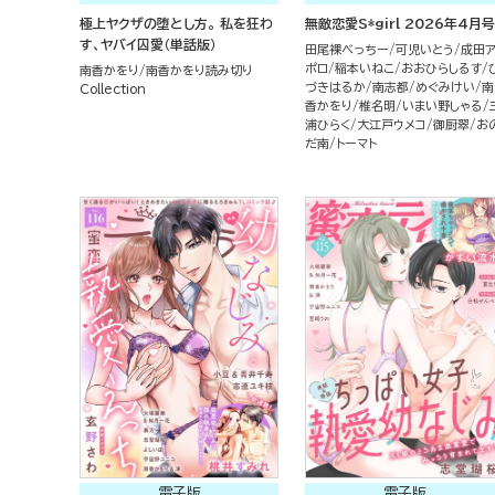
極上ヤクザの堕とし方。 私を狂わ
無敵恋愛S*girl 2026年4月号
す、ヤバイ囚愛（単話版）
田尾裸べっちー
可児いとう
成田
ポロ
稲本いねこ
おおひらしるす
南香かをり
南香かをり読み切り
づきはるか
南志都
めぐみけい
南
Collection
香かをり
椎名明
いまい野しゃる
浦ひらく
大江戸ウメコ
御厨翠
お
だ南
トーマト
電子版
電子版