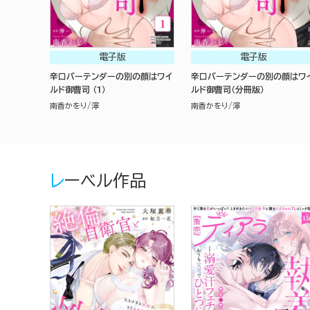
電子版
電子版
辛口バーテンダーの別の顔はワイ
辛口バーテンダーの別の顔はワ
ルド御曹司 （1）
ルド御曹司（分冊版）
南香かをり
濘
南香かをり
濘
レーベル作品