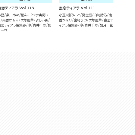
蜜恋ティアラ Vol.113
蜜恋ティアラ Vol.111
小豆
粂川めめ
櫁みこと
宇宙野ユニ
小豆
櫁みこと
夏生恒
白崎詩乃
南
コ
南香かをり
大塚麗華
よしい由
香かをり
宮崎うの
大塚麗華
蜜恋テ
蜜恋ティアラ編集部
濘
青井千寿
如
ィアラ編集部
濘
青井千寿
如月一花
月一花