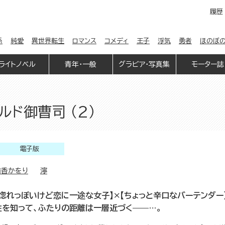
履歴
係
純愛
異世界転生
ロマンス
コメディ
王子
浮気
勇者
ほのぼ
ライトノベル
青年・一般
グラビア・写真集
モーター誌
ド御曹司 （2）
電子版
南香かをり
濘
【惚れっぽいけど恋に一途な女子】×【ちょっと辛口なバーテンダー
性を知って、ふたりの距離は一層近づく——…。