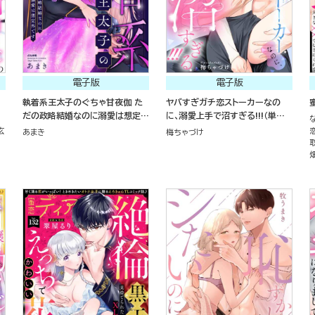
電子版
電子版
執着系王太子のぐちゃ甘夜伽 た
ヤバすぎガチ恋ストーカーなの
だの政略結婚なのに溺愛は想定外
に、溺愛上手で沼すぎる!!!（単話
です
版）
玄
あまき
梅ちゃづけ