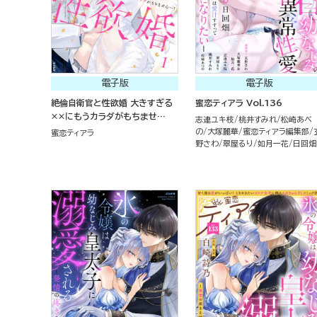
電子版
電子版
絶倫自衛官と性欲婚 大きすぎる
蜜恋ティアラ Vol.136
××にもうカラダがもちませ
志連ユキ枝
桃井すみれ
松崎あべ
ん…！ （1）
の
大塚麗華
蜜恋ティアラ編集部
蜜恋ティアラ
野さわ
翠屋るり
如月一花
日回畑