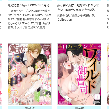
無敵恋愛S*girl 2026年3月号
藤ヶ谷くんは一途な××わからせ
たい 10年分、奥までたっぷりか
ア
田尾裸べっちー
まやま里奈
大橋キ
きまわされて…（単話版）
ひ
ッカ
ひづきはるか
めぐみけい
南香
南香かをり
南香かをり読み切り
かをり
椎名明
栗谷あずみ
いまい
Collection
三
野しゃる
大江戸ウメコ
氷堂れん
御
の
厨翠
South
おのだ南
八田具
電子版
電子版