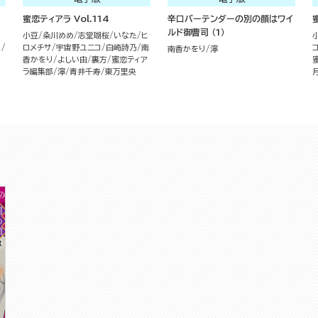
蜜恋ティアラ Vol.114
辛口バーテンダーの別の顔はワイ
ルド御曹司 （1）
小豆
粂川めめ
志堂瑚桜
いなた
ヒ
り
ロメチサ
宇宙野ユニコ
白崎詩乃
南
南香かをり
濘
香かをり
よしい由
裏方
蜜恋ティア
ラ編集部
濘
青井千寿
東万里央