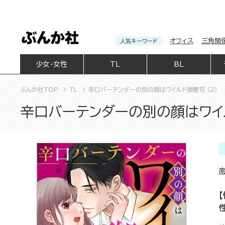
オフィス
三角関
人気キーワード
少女・女性
TL
BL
ぶんか社TOP
TL
辛口バーテンダーの別の顔はワイルド御曹司 （2）
辛口バーテンダーの別の顔はワイル