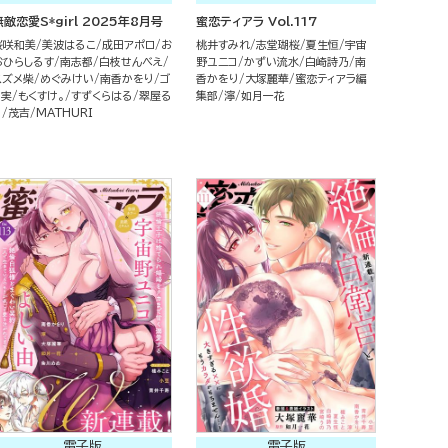
無敵恋愛S*girl 2025年8月号
蜜恋ティアラ Vol.117
桜咲和美
美波はるこ
成田アポロ
お
桃井すみれ
志堂瑚桜
夏生恒
宇宙
おひらしるす
南志都
白枝せんべえ
野ユニコ
かずい流水
白崎詩乃
南
スズメ柴
めぐみけい
南香かをり
ゴ
香かをり
大塚麗華
蜜恋ティアラ編
リ実
もくすけ。
すずくらはる
翠屋る
集部
濘
如月一花
り
茂吉
MATHURI
電子版
電子版