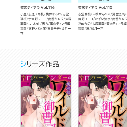
蜜恋ティアラ Vol.116
蜜恋ティアラ Vol.115
小豆
志連ユキ枝
桃井すみれ
志堂
志堂瑚桜
白枝せんべえ
夏生恒
宇
瑚桜
宇宙野ユニコ
南香かをり
大塚
宙野ユニコ
かずい流水
南香かを
麗華
よしい由
裏方
蜜恋ティアラ編
宮崎うの
大塚麗華
蜜恋ティアラ編
集部
玄野さわ
濘
青井千寿
如月一
集部
濘
如月一花
花
シリーズ作品