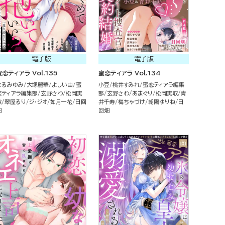
電子版
電子版
蜜恋ティアラ Vol.135
蜜恋ティアラ Vol.134
なるみゆみ
大塚麗華
よしい由
蜜
小豆
桃井すみれ
蜜恋ティアラ編集
恋ティアラ編集部
玄野さわ
松岡実
部
玄野さわ
あまぐり
松岡実取
青
取
翠屋るり
ジ・ジオ
如月一花
日回
井千寿
梅ちゃづけ
朝陽ゆりね
日
畑
回畑