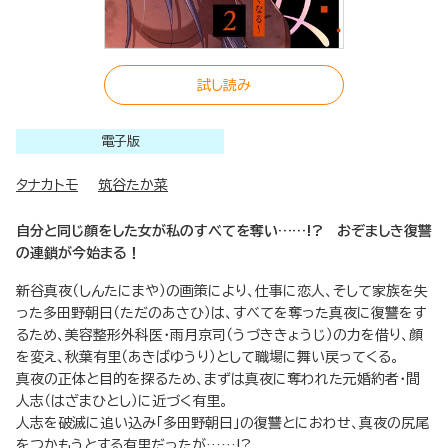
試し読み
電子版
タナカトモ
筑谷たか菜
自分と同じ顔をした女が私のすべてを奪い……!? おぞましき復讐
の連鎖が今始まる！
新谷真夜（しんたにまや）の画策により、仕事に恋人、そして家族を失
った多田野朝日（ただのあさひ）は、すべてを奪った真夜に復讐をす
るため、美容整形外科医・雨月京司（うづききょうじ）の力を借り、顔
を変え、秋葉有里（あきばゆうり）として職場に舞い戻ってくる。
真夜の正体と目的を探るため、まずは真夜に奪われた元婚約者・間
人志（はざまひとし）に近づく有里。
人志を破滅に追い込み「多田野朝日」の復讐とにおわせ、真夜の尻尾
をつかもうとする有里だったが……!?