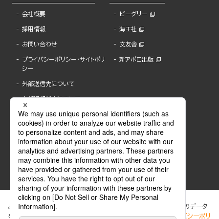
会社概要
ビーグリー
採用情報
海王社
お問い合わせ
文友舎
プライバシーポリシー・サイトポリ
新アポロ出版
シー
外部送信先について
内部通報制度について
ぶんか社が運営するサイトでは、利便性向上のためにCookie等のデータ
を使用しています。 当社のCookieについての詳細は、「
プライバシーポリ