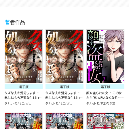
著者作品
電子版
電子版
電子版
クズな夫を処分します ～
クズな夫を処分します ～
顔を盗られた女 ～この世
私にはもう不要な「ゴミ」な
私にはもう不要な「ゴミ」な
から「私」がいなくなる～
ので～ （1）
ので～（分冊版）
（3）
タナカトモ
オニハハ。
タナカトモ
オニハハ。
タナカトモ
筑谷たか菜