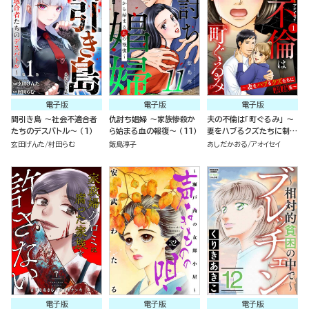
電子版
電子版
電子版
間引き島 ～社会不適合者
仇討ち娼婦 ～家族惨殺か
夫の不倫は「町ぐるみ」 ～
たちのデスバトル～ （1）
ら始まる血の報復～ （11）
妻をハブるクズたちに制裁
を～ （1）
玄田げんた
村田らむ
飯島淳子
あしだかおる
アオイセイ
電子版
電子版
電子版