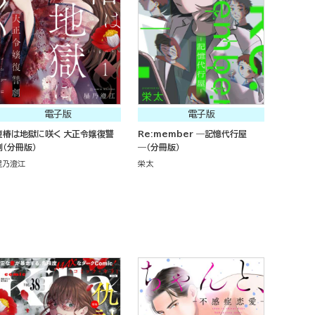
電子版
電子版
堕椿は地獄に咲く 大正令嬢復讐
Re:member ―記憶代行屋
劇（分冊版）
―（分冊版）
星乃澄江
栄太