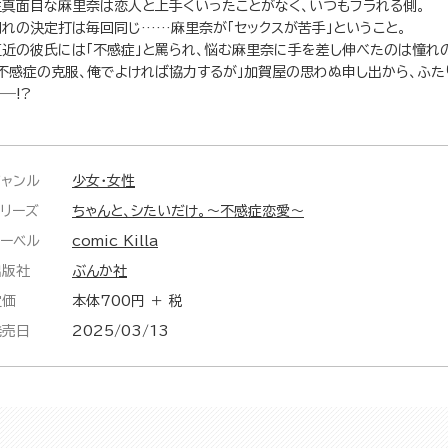
生真面目な麻里奈は恋人と上手くいったことがなく、いつもフラれる側。
別れの決定打は毎回同じ……麻里奈が「セックスが苦手」ということ。
直近の彼氏には「不感症」と罵られ、悩む麻里奈に手を差し伸べたのは憧れ
「不感症の克服、俺でよければ協力するが」加賀屋の思わぬ申し出から、ふ
―!?
ジャンル
少女・女性
シリーズ
ちゃんと、シたいだけ。～不感症恋愛～
レーベル
comic Killa
出版社
ぶんか社
定価
本体700円 ＋ 税
発売日
2025/03/13