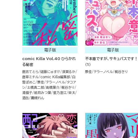
電子版
電子版
comic Killa Vol.40 ひらかれ
不本意ですが、サキュバスです！
る秘密
（1）
鹿吉てとら
磋藤にゅすけ
須賀るか
景佳
テラーノベル
梶谷きり
唐草ミチル
comic Killa編集部
白
雪ぽめこ
景佳
テラーノベル
タコア
シ
土橋真二郎
高橋葉介
梶谷きり
湯猫子
紙吹みつ葉
星乃澄江
栄太
酒缶
鷹槻れん