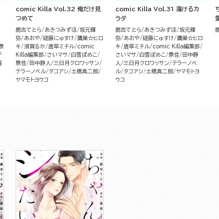
comic Killa Vol.32 俺だけ見
comic Killa Vol.31 蕩けるカ
つめて
ラダ
鹿吉てとら
あきつみずほ
坂元輝
鹿吉てとら
あきつみずほ
坂元輝
弥
あおや
磋藤にゅすけ
鷹巣☆ヒロ
弥
あおや
磋藤にゅすけ
鷹巣☆ヒロ
景
キ
須賀るか
唐草ミチル
comic
キ
唐草ミチル
comic Killa編集部
テ
Killa編集部
さいマサ
白雪ぽめこ
さいマサ
白雪ぽめこ
景佳
田中静
梶
景佳
田中静人
三日月クロワッサン
人
三日月クロワッサン
テラーノベ
テラーノベル
タコアシ
土橋真二郎
ル
タコアシ
土橋真二郎
ヤマモトヨ
ヤマモトヨウコ
ウコ