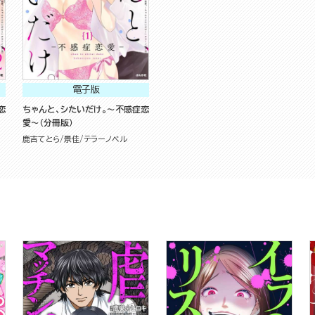
電子版
恋
ちゃんと、シたいだけ。～不感症恋
愛～（分冊版）
鹿吉てとら
景佳
テラーノベル