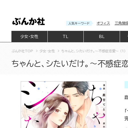
オフィス
三角関
人気キーワード
少女・女性
TL
BL
ぶんか社TOP
少女・女性
ちゃんと、シたいだけ。～不感症恋愛～ （1）
ちゃんと、シたいだけ。～不感症恋愛