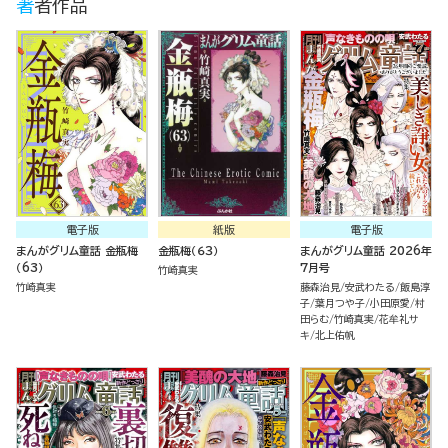
著者作品
電子版
紙版
電子版
まんがグリム童話 金瓶梅
金瓶梅（６３）
まんがグリム童話 2026年
（63）
7月号
竹崎真実
竹崎真実
藤森治見
安武わたる
飯島淳
子
葉月つや子
小田原愛
村
田らむ
竹崎真実
花牟礼サ
キ
北上佑帆