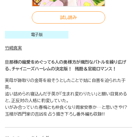
試し読み
電子版
竹崎真実
旦那様の寵愛をめぐって6人の奥様方が熾烈なバトルを繰り広げ
る、チャイニーズハーレムの決定版！ 残酷＆官能ロマンス！
実母が跡取りの金哥を殺そうとしたことで姑に自害を迫られた于
英。
追い詰められ寝込んだ于英が「生まれ変わりたい」と願い目覚める
と、正反対の人格に豹変していた。
いがみ合っていた春梅とも仲良くなり周家安泰か…と思いきや!?
玉楼が西門家の吉凶を占う描き下ろし番外編も収録!!