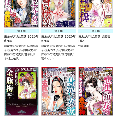
電子版
電子版
電子版
まんがグリム童話 2026年
まんがグリム童話 2026年
まんがグリム童話 金瓶梅
6月号
5月号
（62）
藤森治見
安武わたる
飯島淳
藤森治見
安武わたる
飯島淳
竹崎真実
子
葉月つや子
小田原愛
村
子
葉月つや子
小田原愛
村
田らむ
竹崎真実
花牟礼サ
田らむ
竹崎真実
汐見朝子
キ
北上佑帆
花牟礼サキ