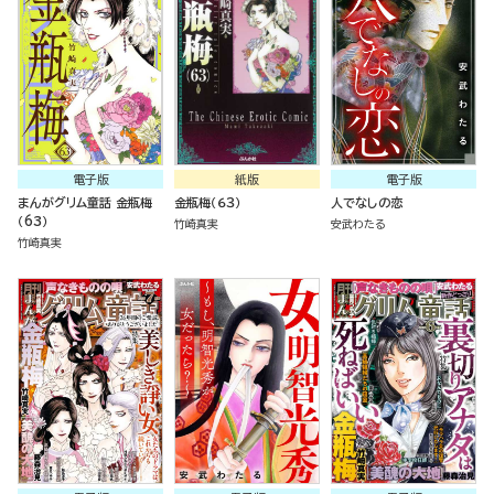
電子版
紙版
電子版
まんがグリム童話 金瓶梅
金瓶梅（６３）
人でなしの恋
（63）
竹崎真実
安武わたる
竹崎真実