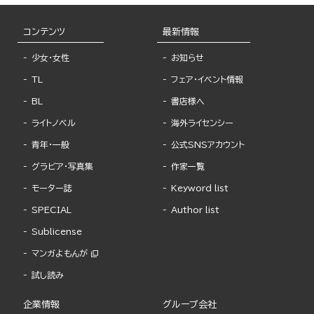
コンテンツ
最新情報
少女・女性
お知らせ
TL
フェア・イベント情報
BL
書店様へ
ライトノベル
海外ライセンシー
青年・一般
公式SNSアカウント
グラビア・写真集
作家一覧
モーター誌
Keyword list
SPECIAL
Author list
Sublicense
マンガよもんが
試し読み
企業情報
グループ会社