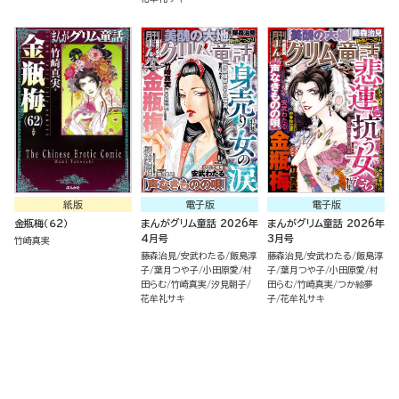
紙版
電子版
電子版
金瓶梅（６２）
まんがグリム童話 2026年
まんがグリム童話 2026年
4月号
3月号
竹崎真実
藤森治見
安武わたる
飯島淳
藤森治見
安武わたる
飯島淳
子
葉月つや子
小田原愛
村
子
葉月つや子
小田原愛
村
田らむ
竹崎真実
汐見朝子
田らむ
竹崎真実
つか絵夢
花牟礼サキ
子
花牟礼サキ