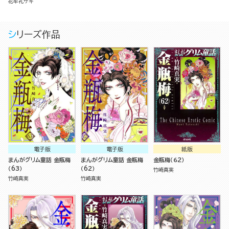
花牟礼サキ
シリーズ作品
電子版
電子版
紙版
まんがグリム童話 金瓶梅
まんがグリム童話 金瓶梅
金瓶梅（６２）
（63）
（62）
竹崎真実
竹崎真実
竹崎真実