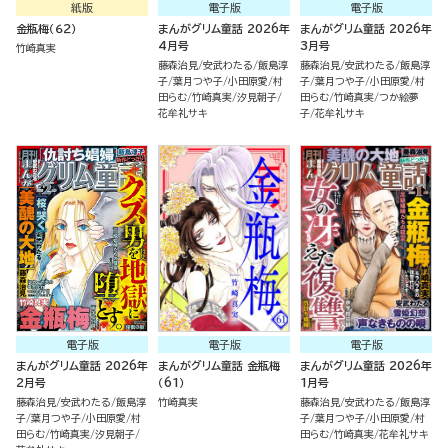
紙版
電子版
電子版
金瓶梅（６２）
まんがグリム童話 2026年
まんがグリム童話 2026年
4月号
3月号
竹崎真実
藤森治見
安武わたる
飯島淳
藤森治見
安武わたる
飯島淳
子
葉月つや子
小田原愛
村
子
葉月つや子
小田原愛
村
田らむ
竹崎真実
汐見朝子
田らむ
竹崎真実
つか絵夢
花牟礼サキ
子
花牟礼サキ
電子版
電子版
電子版
まんがグリム童話 2026年
まんがグリム童話 金瓶梅
まんがグリム童話 2026年
2月号
（61）
1月号
藤森治見
安武わたる
飯島淳
竹崎真実
藤森治見
安武わたる
飯島淳
子
葉月つや子
小田原愛
村
子
葉月つや子
小田原愛
村
田らむ
竹崎真実
汐見朝子
田らむ
竹崎真実
花牟礼サキ