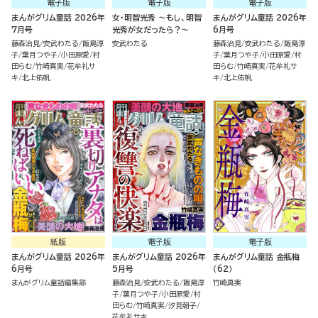
電子版
電子版
電子版
まんがグリム童話 2026年
女・明智光秀 ～もし、明智
まんがグリム童話 2026年
7月号
光秀が女だったら？～
6月号
藤森治見
安武わたる
飯島淳
安武わたる
藤森治見
安武わたる
飯島淳
子
葉月つや子
小田原愛
村
子
葉月つや子
小田原愛
村
田らむ
竹崎真実
花牟礼サ
田らむ
竹崎真実
花牟礼サ
キ
北上佑帆
キ
北上佑帆
紙版
電子版
電子版
まんがグリム童話 2026年
まんがグリム童話 2026年
まんがグリム童話 金瓶梅
6月号
5月号
（62）
まんがグリム童話編集部
藤森治見
安武わたる
飯島淳
竹崎真実
子
葉月つや子
小田原愛
村
田らむ
竹崎真実
汐見朝子
花牟礼サキ