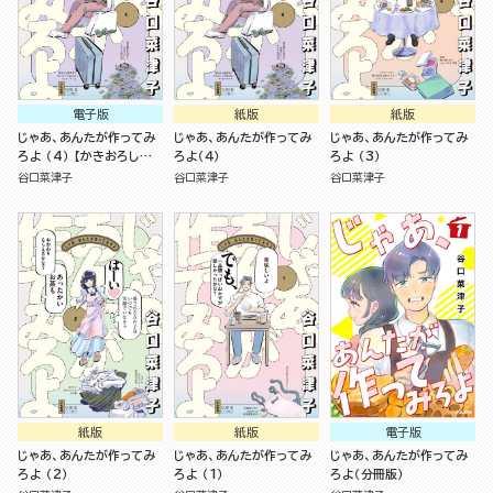
電子版
紙版
紙版
じゃあ、あんたが作ってみ
じゃあ、あんたが作ってみ
じゃあ、あんたが作ってみ
ろよ （4） 【かきおろし漫
ろよ（４）
ろよ （3）
画付】
谷口菜津子
谷口菜津子
谷口菜津子
紙版
紙版
電子版
じゃあ、あんたが作ってみ
じゃあ、あんたが作ってみ
じゃあ、あんたが作ってみ
ろよ （2）
ろよ （1）
ろよ（分冊版）