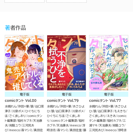
著者作品
電子版
電子版
電子版
comicタント Vol.80
comicタント Vol.79
comicタント Vol.77
水槻れん
沖田×華
狼
谷口菜
水槻れん
沖田×華
あさひよ
水槻れん
沖田×華
あさひよ
津子
川泉ポメ
ひぐちにち
ひ
狼
谷口菜津子
川泉ポメ
ひ
狼
谷口菜津子
もえきち
ほ
さくましおり
comicタン
ひぐちにちほ
さくましお
さくましおり
えきあ
comic
ト編集部
稲村カブネ
天池康
り
comicタント編集部
稲村
タント編集部
稲村カブネ
三
夫
尚騎ユウ
三河尻あ
カブネ
天池康夫
meeco
冴
浦マキ
天池康夫
尚騎ユウ
び
meeco
森マシミ
真田往
時涼月
森マシミ
真田往里
藤
三河尻あび
meeco
冴時涼