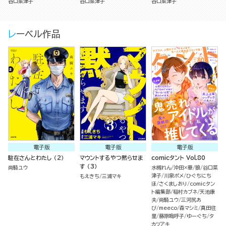
谷口菜津子
谷口菜津子
谷口菜津子
レーベル作品
電子版
電子版
電子版
駐在さんとわたし （2）
マウントするやつ黙らせま
comicタント Vol.80
す （3）
尚騎ユウ
水槻れん
沖田×華
狼
谷口菜
津子
川泉ポメ
ひぐちにち
もえきち
三浦マキ
ほ
さくましおり
comicタン
ト編集部
稲村カブネ
天池康
夫
尚騎ユウ
三河尻あ
び
meeco
森マシミ
真田往
里
藤原嗚呼子
ゆーぐち
タ
カツアキ