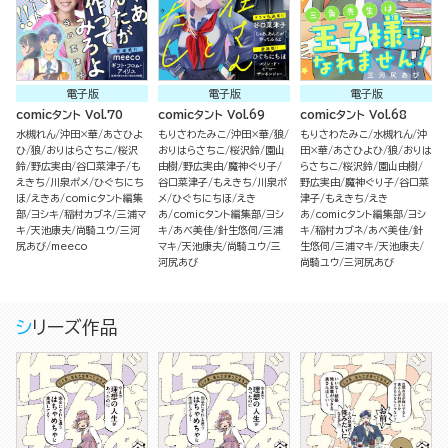
電子版
電子版
電子版
comicタント Vol.70
comicタント Vol.69
comicタント Vol.68
水槻れん
沖田×華
あさひよ
もりさわたみこ
沖田×華
狼
もりさわたみこ
水槻れん
沖
ひ
狼
おりはらさちこ
桜沢
おりはらさちこ
桜沢鈴
園山
田×華
あさひよひ
狼
おりは
鈴
野広実由
谷口菜津子
も
由樹
野広実由
魔神ぐり子
らさちこ
桜沢鈴
園山由樹
えきち
川泉ポメ
ひぐちにち
谷口菜津子
もえきち
川泉ポ
野広実由
魔神ぐり子
谷口菜
ほ
えきあ
comicタント編集
メ
ひぐちにちほ
えき
津子
もえきち
えき
部
ヨシキ
稲村カブネ
三浦マ
あ
comicタント編集部
ヨシ
あ
comicタント編集部
ヨシ
キ
天池康夫
尚騎ユウ
三河
キ
あべ美佳
針生悠伺
三浦
キ
稲村カブネ
あべ美佳
針
尻あび
meeco
マキ
天池康夫
尚騎ユウ
三
生悠伺
三浦マキ
天池康夫
河尻あび
尚騎ユウ
三河尻あび
シリーズ作品