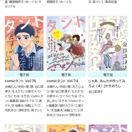
里
藤原嗚呼子
ゆーぐち
タ
原嗚呼子
ゆーぐち
月
森マシミ
真田往里
カツアキ
電子版
電子版
電子版
comicタント Vol.76
comicタント Vol.74
じゃあ、あんたが作ってみ
ろよ （4） 【かきおろし漫
水槻れん
沖田×華
狼
谷口菜
水槻れん
沖田×華
あさひよ
画付】
津子
もえきち
川泉ポメ
ひ
ひ
狼
谷口菜津子
もえきち
谷口菜津子
ぐちにちほ
えきあ
comicタ
川泉ポメ
ひぐちにちほ
さく
ント編集部
稲村カブネ
三浦
ましおり
えきあ
comicタン
マキ
天池康夫
尚騎ユウ
三
ト編集部
稲村カブネ
三浦マ
河尻あび
冴時涼月
森マシミ
キ
天池康夫
尚騎ユウ
三河
尻あび
meeco
冴時涼月