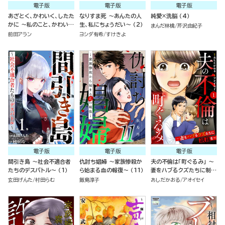
電子版
電子版
電子版
あざとく、かわいく、したた
なりすま死 ～あんたの人
純愛×洗脳 （4）
かに ～私のこと、かわいい
生、私にちょうだい～ （2）
まんだ林檎
芹沢由紀子
だけだと思ってた？～
前田アラン
ヨシダ有希
すけきよ
（8）
電子版
電子版
電子版
間引き島 ～社会不適合者
仇討ち娼婦 ～家族惨殺か
夫の不倫は「町ぐるみ」 ～
たちのデスバトル～ （1）
ら始まる血の報復～ （11）
妻をハブるクズたちに制裁
を～ （1）
玄田げんた
村田らむ
飯島淳子
あしだかおる
アオイセイ