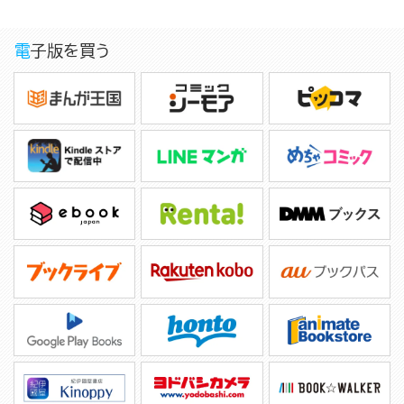
電子版を買う