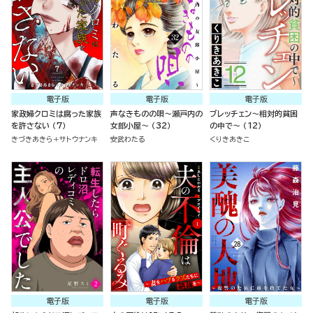
電子版
電子版
電子版
家政婦クロミは腐った家族
声なきものの唄～瀬戸内の
ブレッチェン～相対的貧困
を許さない （7）
女郎小屋～ （32）
の中で～ （12）
きづきあきら＋サトウナンキ
安武わたる
くりきあきこ
電子版
電子版
電子版