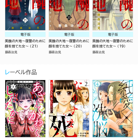
電子版
電子版
電子版
美醜の大地～復讐のために
美醜の大地～復讐のために
美醜の大地～復讐のために
顔を捨てた女～ （21）
顔を捨てた女～ （20）
顔を捨てた女～ （19）
藤森治見
藤森治見
藤森治見
レーベル作品