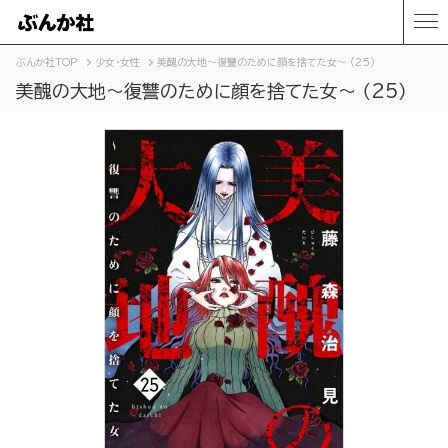
ぶんか社TOP
少女・女性
美醜の大地～復讐のために顔を捨てた女～ （25）
美醜の大地～復讐のために顔を捨てた女～ （25）