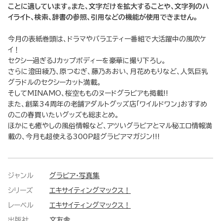
ことに適しています。また、文字だけを拡大することや、文字列のハ
イライト、検索、辞書の参照、引用などの機能が使用できません。
今月の表紙巻頭は、ドラマやバラエティー番組で大活躍中の風吹ケ
イ！
セクシー過ぎるJカップボディーを豪華に撮り下ろし。
さらに澄田綾乃、原つむぎ、藤乃あおい、月花めもりなど、人気巨乳
グラドルのセクシーカット満載。
そしてMINAMO、桜空もものヌードグラビアも掲載!!
また、創業34周年の老舗アダルトグッズ店「ワイルドワン」おすすめ
のこの春買いたいグッズも総まとめ。
ほかにも癒やしの風俗情報など、アツいグラビアとマル秘エロ情報満
載の、今月も超使える300P超グラビアマガジン!!!
ジャンル
グラビア・写真集
シリーズ
エキサイティングマックス！
レーベル
エキサイティングマックス！
出版社
文友舎