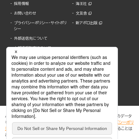
採用情報
海王社
お問い合わせ
文友舎
プライバシーポリシー・サイトポリ
新アポロ出版
シー
外部送信先について
内部通報制度について
ぶんか社が運営するサイトでは、利便性向上のためにCookie等のデータ
を使用しています。 当社のCookieについての詳細は、「
プライバシーポリ
シー
」をご覧ください。当サイトでは、訪問者の個人情報を追跡することは
ABJマークは、この電子書店・電子書籍配信サービスが、著作権者からコンテンツ使用許諾を
ありません。
得た正規版配信サービスであることを示す登録商標(登録番号 第6091713号)です。