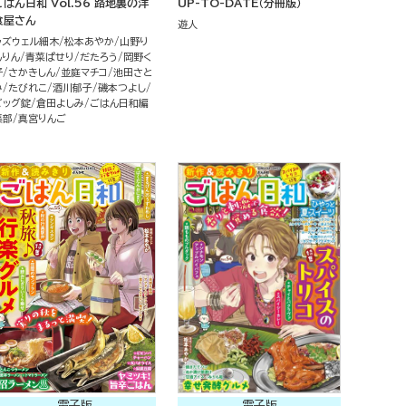
ごはん日和 Vol.56 路地裏の洋
UP-TO-DATE（分冊版）
食屋さん
遊人
ラズウェル細木
松本あやか
山野り
んりん
青菜ぱせり
だたろう
岡野く
仔
さかきしん
並庭マチコ
池田さと
み
たびれこ
酒川郁子
磯本つよし
ビッグ錠
倉田よしみ
ごはん日和編
集部
真宮りんご
電子版
電子版