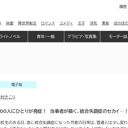
履歴
係
純愛
異世界転生
ロマンス
コメディ
王子
浮気
勇者
ほのぼ
ライトノベル
青年・一般
グラビア・写真集
モーター誌
電子版
木村きこり
100人にひとりが発症！ 当事者が描く、統合失調症のセカイ…
高校生のある日、急に統合失調症になった作者の日常は、普通とは少し変わ