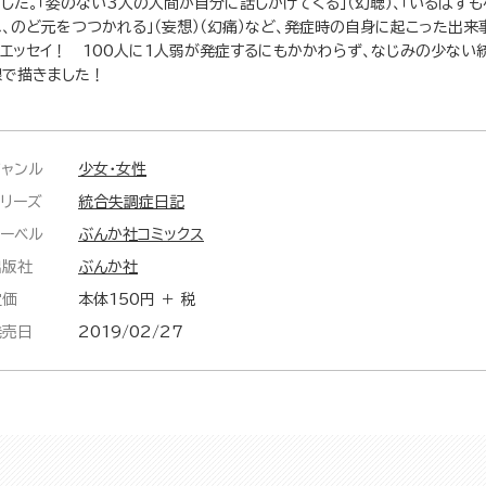
ました。「姿のない3人の人間が自分に話しかけてくる」（幻聴）、「いるはず
れ、のど元をつつかれる」（妄想）（幻痛）など、発症時の自身に起こった出来
クエッセイ！ 100人に1人弱が発症するにもかかわらず、なじみの少ない
線で描きました！
ジャンル
少女・女性
シリーズ
統合失調症日記
レーベル
ぶんか社コミックス
出版社
ぶんか社
定価
本体150円 ＋ 税
発売日
2019/02/27