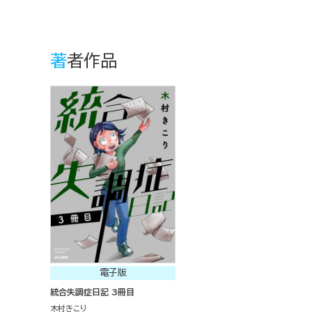
著者作品
電子版
統合失調症日記 3冊目
木村きこり