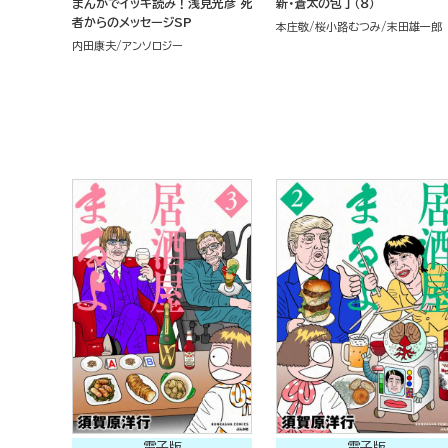
まんがでイッキ読み！浅見光彦 死
新・蒼太の包丁（８）
者からのメッセージSP
本庄敬
桜小路むつみ
末田雄一郎
内田康夫
アンソロジー
電子版
電子版