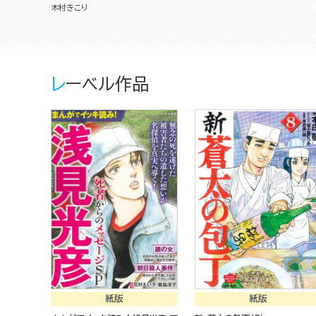
木村きこり
レーベル作品
紙版
紙版