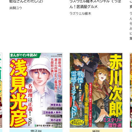
駐在さんとわたし（２）
ラズウェル細木スペシャル てっぱ
ん！居酒屋グルメ
尚騎ユウ
ラズウェル細木
電子版
紙版