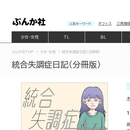
オフィス
三角関
人気キーワード
少女・女性
TL
BL
ぶんか社TOP
少女・女性
統合失調症日記（分冊版）
統合失調症日記（分冊版）