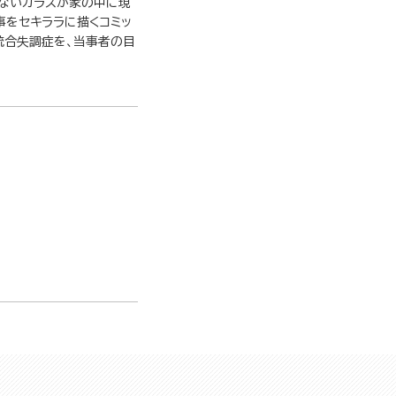
もないカラスが家の中に現
事をセキララに描くコミッ
統合失調症を、当事者の目