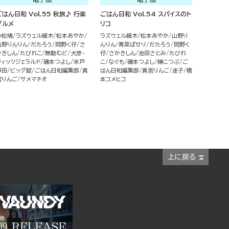
ごはん日和 Vol.55 秋旅♪ 行楽
ごはん日和 Vol.54 スパイスのト
グルメ
リコ
小松鳩
ラズウェル細木
松本あやか
ラズウェル細木
松本あやか
山野り
山野りんりん
だたろう
岡野く仔
さ
んりん
青菜ぱせり
だたろう
岡野く
かきしん
たびれこ
無動むど
犬彦・
仔
さかきしん
池田さとみ
たびれ
フィッツジェラルド
磯本つよし
米戸
こ
なぐも
磯本つよし
榊こつぶ
ご
卵田
ビッグ錠
ごはん日和編集部
真
はん日和編集部
真宮りんご
迷子
橋
宮りんご
サメマチオ
本コメヒコ
上に戻る