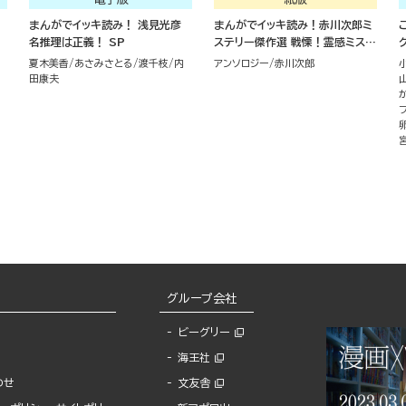
まんがでイッキ読み！ 浅見光彦
まんがでイッキ読み！赤川次郎ミ
名推理は正義！ SP
ステリー傑作選 戦慄！霊感ミステ
リーSP
夏木美香
あさみさとる
渡千枝
内
アンソロジー
赤川次郎
田康夫
グループ会社
ビーグリー
海王社
わせ
文友舎