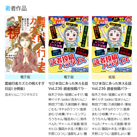
著者作品
電子版
電子版
紙版
霊能行者カズミの視えすぎ
ちび本当にあった笑える話
ちび本当にあった笑える話
日記（分冊版）
Vol.236 読者投稿パラダ
Vol.236 読者投稿パラダ
イス
イス
流水りんこ
フジタカズミ
桜木さゆみ
磋藤にゅすけ
魔
桜木さゆみ
磋藤にゅすけ
魔
神ぐり子
poko
流水りんこ
神ぐり子
poko
流水りんこ
熊田プウ助
久保田順子
華桜
熊田プウ助
久保田順子
華桜
こもも
オチョのうつつ
奥原
こもも
オチョのうつつ
奥原
まむ
小林薫
チャーミングじ
まむ
小林薫
チャーミングじ
ろうちゃん
梅宮あいこ
鈴木
ろうちゃん
梅宮あいこ
鈴木
ぺんた
チャールズ後藤
新井
ぺんた
チャールズ後藤
新井
キヒロ
藤凪かおる
犬養ヒロ
キヒロ
藤凪かおる
犬養ヒロ
天野こひつじ
遥那もより
藪
天野こひつじ
遥那もより
藪