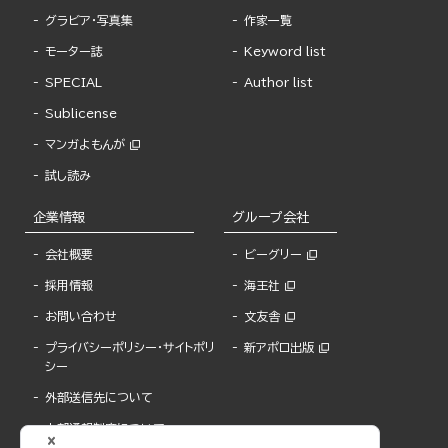
グラビア・写真集
作家一覧
モーター誌
Keyword list
SPECIAL
Author list
Sublicense
マンガよもんが
試し読み
企業情報
グループ会社
会社概要
ビーグリー
採用情報
海王社
お問い合わせ
文友舎
プライバシーポリシー・サイトポリ
新アポロ出版
シー
外部送信先について
内部通報制度について