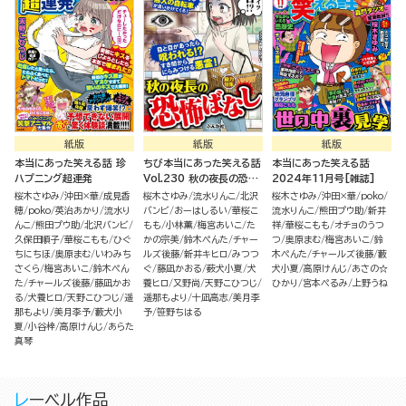
紙版
紙版
紙版
本当にあった笑える話 珍
ちび本当にあった笑える話
本当にあった笑える話
ハプニング超連発
Vol.230 秋の夜長の恐怖
2024年11月号[雑誌]
ばなし
桜木さゆみ
沖田×華
成見香
桜木さゆみ
流水りんこ
北沢
桜木さゆみ
沖田×華
poko
穂
poko
英治あかり
流水り
バンビ
おーはしるい
華桜こ
流水りんこ
熊田プウ助
新井
んこ
熊田プウ助
北沢バンビ
もも
小林薫
梅宮あいこ
た
祥
華桜こもも
オチョのうつ
久保田順子
華桜こもも
ひぐ
かの宗美
鈴木ぺんた
チャー
つ
奥原まむ
梅宮あいこ
鈴
ちにちほ
奥原まむ
いわみち
ルズ後藤
新井キヒロ
みつつ
木ぺんた
チャールズ後藤
藪
さくら
梅宮あいこ
鈴木ぺん
ぐ
藤凪かおる
薮犬小夏
犬
犬小夏
高原けんじ
あさの☆
た
チャールズ後藤
藤凪かお
養ヒロ
又野尚
天野こひつじ
ひかり
宮本ぺるみ
上野うね
る
犬養ヒロ
天野こひつじ
遥
遥那もより
十凪高志
美月李
那もより
美月李予
藪犬小
予
笹野ちはる
夏
小谷梓
高原けんじ
あらた
真琴
レーベル作品