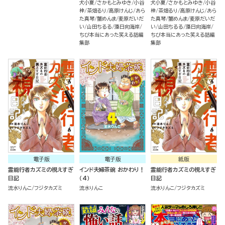
犬小夏
さかもとみゆき
小谷
犬小夏
さかもとみゆき
小谷
梓
茶畑るり
高原けんじ
あら
梓
茶畑るり
高原けんじ
あら
た真琴
蟹めんま
麦原だいだ
た真琴
蟹めんま
麦原だいだ
い
山田ちるる
藻日向海岸
い
山田ちるる
藻日向海岸
ちび本当にあった笑える話編
ちび本当にあった笑える話編
集部
集部
電子版
電子版
紙版
霊能行者カズミの視えすぎ
インド夫婦茶碗 おかわり！
霊能行者カズミの視えすぎ
日記
（4）
日記
流水りんこ
フジタカズミ
流水りんこ
流水りんこ
フジタカズミ