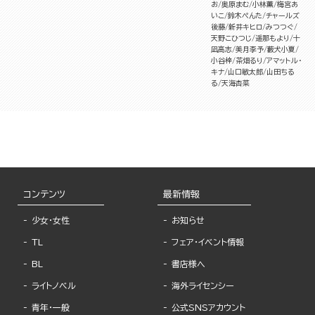
お
奥原まむ
小林薫
梅宮あ
いこ
鈴木ぺんた
チャールズ
後藤
新井キヒロ
みつつぐ
天野こひつじ
遥那もより
十
凪高志
美月李予
藪犬小夏
小谷梓
茶畑るり
アマットル・
キナ
山口敏太郎
山田ちる
る
天海杏菜
コンテンツ
最新情報
少女・女性
お知らせ
TL
フェア・イベント情報
BL
書店様へ
ライトノベル
海外ライセンシー
青年・一般
公式SNSアカウント