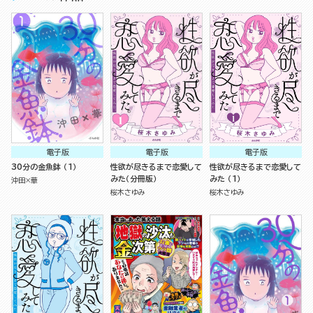
電子版
電子版
電子版
30分の金魚鉢 （1）
性欲が尽きるまで恋愛して
性欲が尽きるまで恋愛して
みた（分冊版）
みた （1）
沖田×華
桜木さゆみ
桜木さゆみ