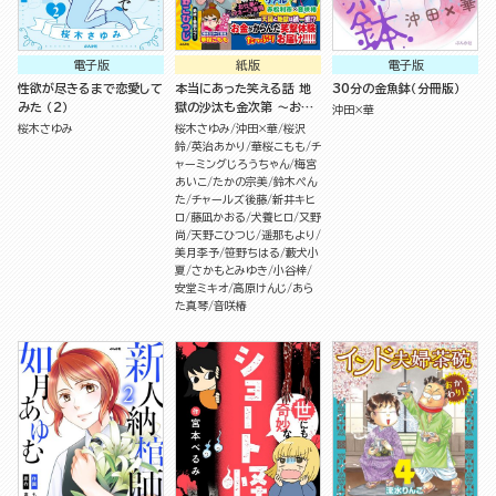
電子版
紙版
電子版
性欲が尽きるまで恋愛して
本当にあった笑える話 地
30分の金魚鉢（分冊版）
みた （2）
獄の沙汰も金次第 ～お金
沖田×華
にまつわるウラ話大集合～
桜木さゆみ
桜木さゆみ
沖田×華
桜沢
鈴
英治あかり
華桜こもも
チ
ャーミングじろうちゃん
梅宮
あいこ
たかの宗美
鈴木ぺん
た
チャールズ後藤
新井キヒ
ロ
藤凪かおる
犬養ヒロ
又野
尚
天野こひつじ
遥那もより
美月李予
笹野ちはる
藪犬小
夏
さかもとみゆき
小谷梓
安堂ミキオ
高原けんじ
あら
た真琴
音咲椿