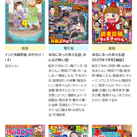
紙版
電子版
紙版
インド夫婦茶碗 おかわり！
本当にあった笑える話 み
本当にあった笑える話
（4）
んなの怖い話
2025年1月号[雑誌]
2024→2025冬
流水りんこ
桜木さゆみ
三ノ輪ブン子
流
桜木さゆみ
沖田×華
poko
水りんこ
熊田プウ助
おーは
流水りんこ
熊田プウ助
新井
しるい
華桜こもも
千石のり
祥
華桜こもも
奥原まむ
チャ
お
奥原まむ
小林薫
梅宮あ
ーミングじろうちゃん
梅宮あ
いこ
鈴木ぺんた
チャールズ
いこ
鈴木ぺんた
チャールズ
後藤
新井キヒロ
みつつぐ
後藤
犬養ヒロ
美月李予
藪
天野こひつじ
遥那もより
十
犬小夏
高原けんじ
あさの☆
凪高志
美月李予
藪犬小夏
ひかり
宮本ぺるみ
小谷梓
茶畑るり
アマットル・
キナ
山口敏太郎
山田ちる
る
天海杏菜