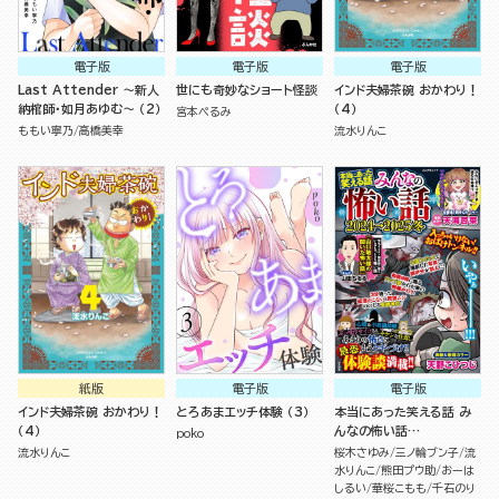
電子版
電子版
電子版
Last Attender ～新人
世にも奇妙なショート怪談
インド夫婦茶碗 おかわり！
納棺師・如月あゆむ～ （2）
（4）
宮本ぺるみ
ももい寧乃
高橋美幸
流水りんこ
紙版
電子版
電子版
インド夫婦茶碗 おかわり！
とろあまエッチ体験 （3）
本当にあった笑える話 み
（4）
んなの怖い話
poko
2024→2025冬
流水りんこ
桜木さゆみ
三ノ輪ブン子
流
水りんこ
熊田プウ助
おーは
しるい
華桜こもも
千石のり