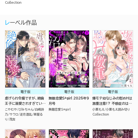
Collection
レーベル作品
電子版
電子版
電子版
虐げられ令嬢ですが、絶倫
無敵恋愛S*girl 2026年9
爆モテ幼なじみの慰めHは
王子に溺愛されすぎていま
月号
激重注意!? 不感症のはず
す!?（※昼も夜も）アンソ
が即イキさせられちゃいま
こやむや
ぴみちゃん
白崎詩
無敵恋愛S*girl
小栗もえ
小栗もえ読み切り
ロジー （5）
した（単話版）
乃
サウロ
逆月酒乱
翠屋る
Collection
り
茂吉