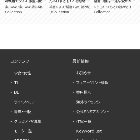
縛執着セックス 激重同期の
んメロすぎる!? 初恋幼な
没落令嬢は一途な愛をカラ
クソデカ愛でハメ堕とされ
じみのとろとろ執愛セック
ダの奥まで注ぎ込まれて
粂川めめ
粂川めめ読み切り
絹宮くより
絹宮くより読み切
くらさわ
くらさわ読み切り
ました（単話版）
スで抱き潰されて（単話版）
（単話版）
Collection
りCollection
Collection
コンテンツ
最新情報
少女・女性
お知らせ
TL
フェア・イベント情報
BL
書店様へ
ライトノベル
海外ライセンシー
青年・一般
公式SNSアカウント
グラビア・写真集
作家一覧
モーター誌
Keyword list