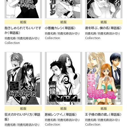
紙版
紙版
紙版
抱きしめられてもいいです
小悪魔カレシ（単話版）
君を呼ぶ、僕の名（単話版）
か（単話版）
将貴和寿
将貴和寿読み切り
将貴和寿
将貴和寿読み切り
Collection
Collection
将貴和寿
将貴和寿読み切り
Collection
紙版
紙版
紙版
狂犬のかわいがり方（単話
居候レンアイ。（単話版）
王子様の隣の君。（単話版）
版）
将貴和寿
将貴和寿読み切り
将貴和寿
将貴和寿読み切り
Collection
Collection
将貴和寿
将貴和寿読み切り