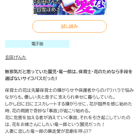
試し読み
電子版
玄田げんた
無邪気だと思っていた園児・竜一郎は、保育士・花のためなら手段を
選ばないサイコパスだった!
保育士の花は先輩保育士の嫌がらせや保護者からのパワハラで悩み
ながらも、優しい夫と息子に支えられ幸せに暮らしていた。
しかし日に日にエスカレートする嫌がらせに、花が限界を感じ始めた
時、花の周囲で奇妙な「事故」が起こり始める。
花に危害を加える者が消えていく事故、それを引き起こしていたの
は、花をお嫁さんにしたい竜一郎という園児だった！
人妻に恋した竜一郎の暴走愛が悲劇を呼ぶ!?