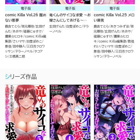
電子版
電子版
電子版
comic Killa Vol.26 醒め
竜くんのサイコな求愛 ～お
comic Killa Vol.25 メロ
ない悪夢
嫁さんにしてあげる～
い屑男
（4）
鹿吉てとら
坂元輝弥
玄田げ
玄田げんた
白雪ぽめこ
テラ
鹿吉てとら
あきつみずほ
坂
んた
あおや
磋藤にゅすけ
ーノベル
元輝弥
玄田げんた
あおや
鷹巣☆ヒロキ
comic Killa編
磋藤にゅすけ
鷹巣☆ヒロ
集部
さいマサ
白雪ぽめこ
キ
comic Killa編集部
教祖
景佳
田中静人
三日月クロワ
れい
さいマサ
白雪ぽめこ
ッサン
テラーノベル
タコア
景佳
田中静人
三日月クロワ
シ
土橋真二郎
ッサン
テラーノベル
シリーズ作品