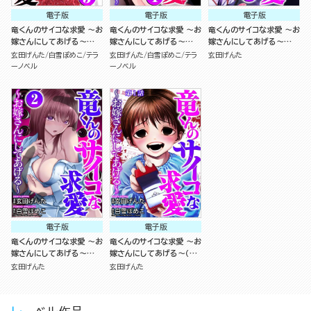
電子版
電子版
電子版
竜くんのサイコな求愛 ～お
竜くんのサイコな求愛 ～お
竜くんのサイコな求愛 ～お
嫁さんにしてあげる～
嫁さんにしてあげる～
嫁さんにしてあげる～
（5）
（4）
（3）
玄田げんた
白雪ぽめこ
テラ
玄田げんた
白雪ぽめこ
テラ
玄田げんた
ーノベル
ーノベル
電子版
電子版
竜くんのサイコな求愛 ～お
竜くんのサイコな求愛 ～お
嫁さんにしてあげる～
嫁さんにしてあげる～（分
（2）
冊版）
玄田げんた
玄田げんた