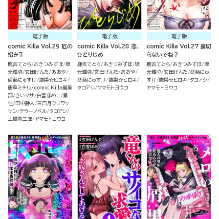
電子版
電子版
電子版
comic Killa Vol.29 厄の
comic Killa Vol.28 恋、
comic Killa Vol.27 裏切
招き手
ひとりじめ
らないでね？
鹿吉てとら
あきつみずほ
坂
鹿吉てとら
あきつみずほ
坂
鹿吉てとら
あきつみずほ
坂
元輝弥
玄田げんた
あおや
元輝弥
玄田げんた
あおや
元輝弥
玄田げんた
磋藤にゅ
磋藤にゅすけ
鷹巣☆ヒロキ
磋藤にゅすけ
鷹巣☆ヒロキ
すけ
鷹巣☆ヒロキ
タコアシ
唐草ミチル
comic Killa編集
タコアシ
ヤマモトヨウコ
ヤマモトヨウコ
部
さいマサ
白雪ぽめこ
景
佳
田中静人
三日月クロワッ
サン
テラーノベル
タコアシ
土橋真二郎
ヤマモトヨウコ