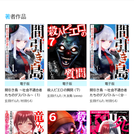
著者作品
電子版
電子版
電子版
間引き島 ～社会不適合者
殺人ピエロの質問 （7）
間引き島 ～社会不適合者
たちのデスバトル～ （1）
たちのデスバトル～（分冊
玄田げんた
大友青
peep
版）
玄田げんた
村田らむ
玄田げんた
村田らむ