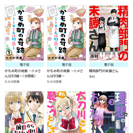
電子版
電子版
電子版
かもめ町の奇跡 ～トメさ
かもめ町の奇跡 ～トメさ
精肉部門の未藤さん
んは93歳～（分冊版）
んは93歳～
市村
たかの宗美
たかの宗美