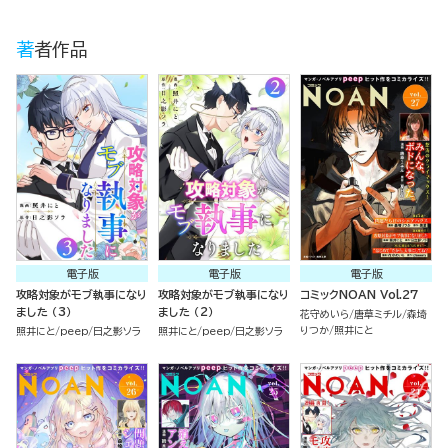
著者作品
電子版
電子版
電子版
攻略対象がモブ執事になり
攻略対象がモブ執事になり
コミックNOAN Vol.27
ました （3）
ました （2）
花守めいら
唐草ミチル
森埼
りつか
照井にと
照井にと
peep
日之影ソラ
照井にと
peep
日之影ソラ