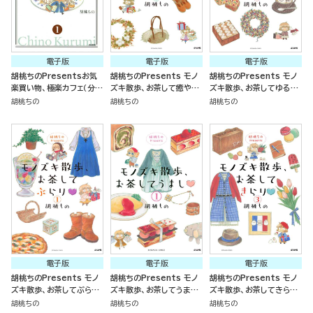
電子版
電子版
電子版
胡桃ちのPresentsお気
胡桃ちのPresents モノ
胡桃ちのPresents モノ
楽買い物、極楽カフェ（分冊
ズキ散歩、お茶して癒やし
ズキ散歩、お茶してゆるり
版）
（分冊版）
（分冊版）
胡桃ちの
胡桃ちの
胡桃ちの
電子版
電子版
電子版
胡桃ちのPresents モノ
胡桃ちのPresents モノ
胡桃ちのPresents モノ
ズキ散歩、お茶してぶらり
ズキ散歩、お茶してうまし
ズキ散歩、お茶してきらり
（分冊版）
（分冊版）
（分冊版）
胡桃ちの
胡桃ちの
胡桃ちの