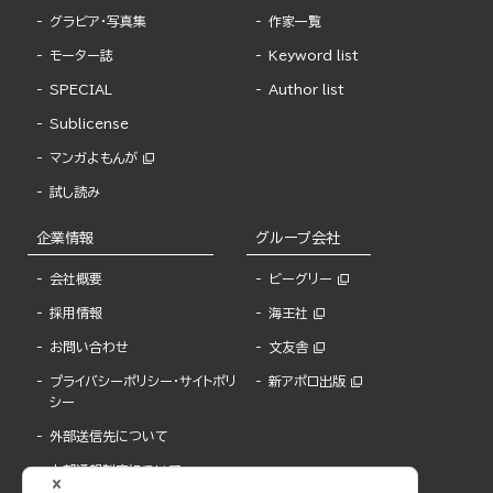
グラビア・写真集
作家一覧
モーター誌
Keyword list
SPECIAL
Author list
Sublicense
マンガよもんが
試し読み
企業情報
グループ会社
会社概要
ビーグリー
採用情報
海王社
お問い合わせ
文友舎
プライバシーポリシー・サイトポリ
新アポロ出版
シー
外部送信先について
内部通報制度について