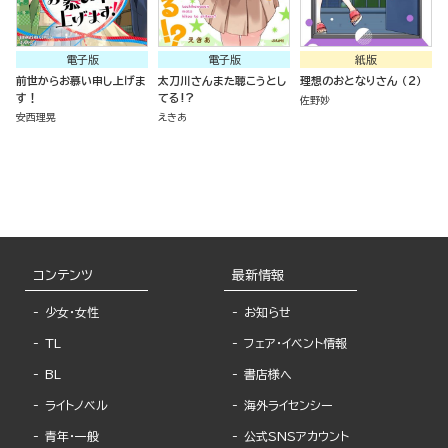
電子版
電子版
紙版
前世からお慕い申し上げま
太刀川さんまた聴こうとし
理想のおとなりさん （2）
す！
てる!?
佐野妙
安西理晃
えきあ
コンテンツ
最新情報
少女・女性
お知らせ
TL
フェア・イベント情報
BL
書店様へ
ライトノベル
海外ライセンシー
青年・一般
公式SNSアカウント