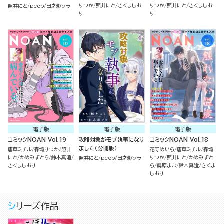
りつか
照井にと
さくましお
りつか
照井にと
さくましお
照井にと
peep
日之影ソラ
り
り
電子版
電子版
電子版
コミックNOAN Vol.19
攻略対象がモブ執事になり
コミックNOAN Vol.18
ました（分冊版）
唐草ミチル
森埼りつか
照井
花守めいら
唐草ミチル
森埼
にと
かめみずとら
鈴木真澄
りつか
照井にと
かめみずと
照井にと
peep
日之影ソラ
さくましおり
ら
奥原まむ
鈴木真澄
さくま
しおり
シリーズ作品