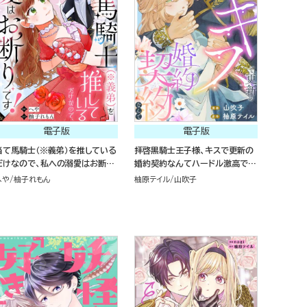
電子版
電子版
当て馬騎士（※義弟）を推している
拝啓黒騎士王子様、キスで更新の
だけなので、私への溺愛はお断り
婚約契約なんてハードル激高で
です！（分冊版）
す！（単話版）
へや
柚子れもん
柚原テイル
山吹子