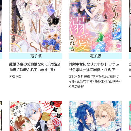
電子版
電子版
離婚予定の契約婚なのに、冷酷公
絶対幸せになりますわ！ ワケあ
爵様に執着されています （5）
り令嬢は一途に溺愛される アンソ
ロジーコミック
PRIMO
310
冬月光輝
花宮かなめ
柚原テ
イル
凪浜なずず
陽炎氷柱
山吹子
くまのみ鮭