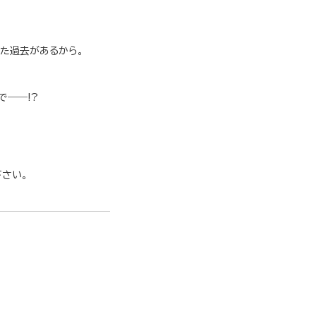
た過去があるから。
で――!?
下さい。