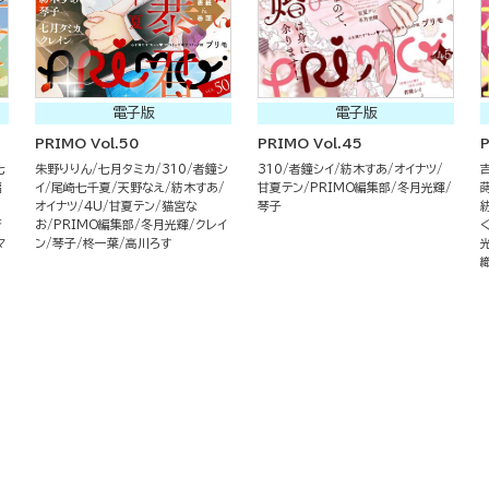
電子版
電子版
PRIMO Vol.50
PRIMO Vol.45
P
七
朱野りりん
七月タミカ
310
者鐘シ
310
者鐘シイ
紡木すあ
オイナツ
編
イ
尾崎七千夏
天野なえ
紡木すあ
甘夏テン
PRIMO編集部
冬月光輝
オイナツ
4U
甘夏テン
猫宮な
琴子
蒼
お
PRIMO編集部
冬月光輝
クレイ
マ
ン
琴子
柊一葉
高川ろす