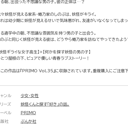
ある朝、出会った不思議な男の子。彼の正体は…？
代々妖怪が見える家系・蜷乃家のしのぶは、妖怪がキライ。
それは幼少期に妖怪が見えるせいで気味悪がれ、友達がいなくなってしまっ
ある通学中の朝、不思議な雰囲気を持つ男の子と出会う。
しのぶと同じく妖怪が見える彼は、どうやら蜷乃家を訪ねてやってきたよう
【妖怪ギライな女子高生】×【何かを探す妖怪の男の子】
ひとつ屋根の下、ピュアで優しい青春ラブストーリー！
この作品は『PRIMO Vol.35』に収録されています。重複購入にご注意
ジャンル
少女・女性
シリーズ
妖怪くんと探す「好き」の話。
レーベル
PRIMO
出版社
ぶんか社