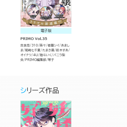
電子版
PRIMO Vol.35
吉良悠
310
蒔々
者鐘シイ
あまし
ま
尾崎七千夏
たまき棗
紡木すあ
オイナツ
4U
陸斗いく
バニラ梨
央
PRIMO編集部
琴子
シリーズ作品