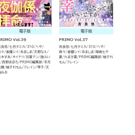
電子版
電子版
RIMO Vol.39
PRIMO Vol.37
吉良悠
七月タミカ
310
へや
吉良悠
七月タミカ
310
へや
蒔々
者鐘シイ
あましま
天野なえ
蒔々
者鐘シイ
あましま
尾崎七千
紡木すあ
オイナツ
甘夏テン
陸斗い
夏
たまき棗
PRIMO編集部
柚子れ
く
西野まほろ
PRIMO編集部
冬月
もん
クレイン
光輝
柚子れもん
クレイン
琴子
天
織みお