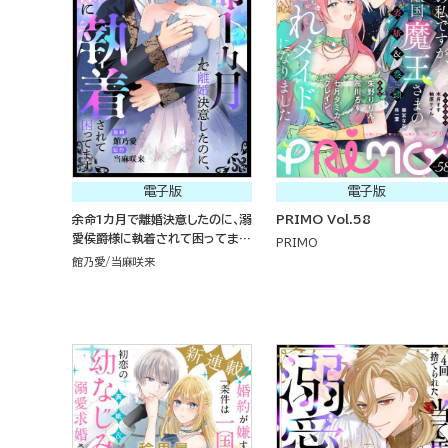
電子版
電子版
余命1カ月で離婚決意したのに、溺
PRIMO Vol.58
愛侯爵様に執着されて困ってます
PRIMO
（単話版）
館乃愛
当麻咲来