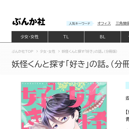
オフィス
三角関
人気キーワード
少女・女性
TL
BL
ぶんか社TOP
少女・女性
妖怪くんと探す「好き」の話。（分冊版）
妖怪くんと探す「好き」の話。（分冊