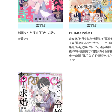
電子版
電子版
妖怪くんと探す「好き」の話。
PRIMO Vol.51
者鐘シイ
吉良悠
七月タミカ
者鐘シイ
尾崎
千夏
紡木すあ
オイナツ
PRIMO
集部
冬月光輝
クレイン
踊る毒林
檎
琴子
高川ろす
羽是
あららぎ
史
七瀬紅
凪浜なずず
陽炎氷柱
チバリ