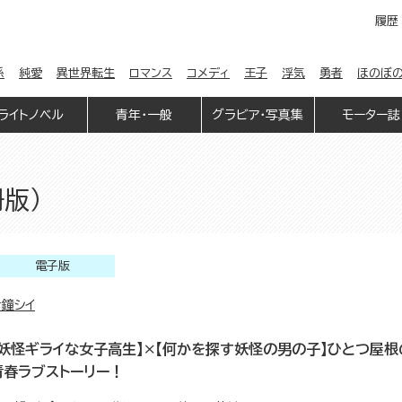
履歴
係
純愛
異世界転生
ロマンス
コメディ
王子
浮気
勇者
ほのぼ
ライトノベル
青年・一般
グラビア・写真集
モーター誌
版）
電子版
者鐘シイ
【妖怪ギライな女子高生】×【何かを探す妖怪の男の子】ひとつ屋根
青春ラブストーリー！