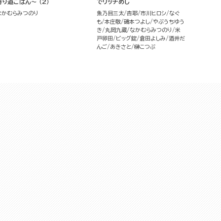
寄り道ごはん～ （2）
でリッチめし
なかむらみつのり
魚乃目三太
杏耶
市川ヒロシ
なぐ
も
本庄敬
磯本つよし
やぶうちゆう
き
丸岡九蔵
なかむらみつのり
米
戸卵田
ビッグ錠
倉田よしみ
酒井だ
んご
あきさと
榊こつぶ