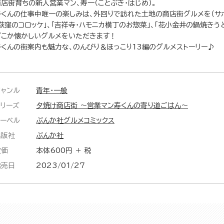
商店街育ちの新人営業マン、寿一（ことぶき・はじめ）。
寿くんの仕事中唯一の楽しみは、外回りで訪れた土地の商店街グルメを（サボ
「荻窪のコロッケ」、「吉祥寺・ハモニカ横丁のお惣菜」、「花小金井の鍋焼き
どこか懐かしいグルメをいただきます！
寿くんの街案内も魅力な、のんびり＆ほっこり13編のグルメストーリー♪
ジャンル
青年・一般
シリーズ
夕焼け商店街 ～営業マン寿くんの寄り道ごはん～
レーベル
ぶんか社グルメコミックス
出版社
ぶんか社
定価
本体600円 ＋ 税
発売日
2023/01/27