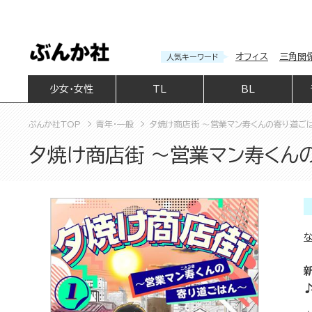
オフィス
三角関
人気キーワード
少女・女性
TL
BL
ぶんか社TOP
青年・一般
夕焼け商店街 ～営業マン寿くんの寄り道ごはん
夕焼け商店街 ～営業マン寿くんの