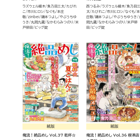
ラズウェル細木
魚乃目三太
たびれ
西つるみ
ラズウェル細木
魚乃目
こ
市川ヒロシ
なぐも
本庄
太
たびれこ
市川ヒロシ
なぐも
本
敬
zinbei
磯本つよし
やぶうちゆ
庄敬
磯本つよし
やぶうちゆうき
うき
丸岡九蔵
なかむらみつのり
米
岡九蔵
なかむらみつのり
米戸卵
戸卵田
ビッグ錠
田
ビッグ錠
紙版
紙版
俺流！絶品めし Vol.37 乾杯☆
俺流！絶品めし Vol.36 喫茶店