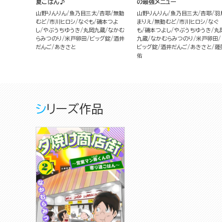
夏ごはん♪
の最強メニュー
山野りんりん
魚乃目三太
杏耶
無動
山野りんりん
魚乃目三太
杏耶
羽
むど
市川ヒロシ
なぐも
磯本つよ
まりえ
無動むど
市川ヒロシ
なぐ
し
やぶうちゆうき
丸岡九蔵
なかむ
も
磯本つよし
やぶうちゆうき
丸
らみつのり
米戸卵田
ビッグ錠
酒井
九蔵
なかむらみつのり
米戸卵田
だんご
あきさと
ビッグ錠
酒井だんご
あきさと
薩
佑
シリーズ作品