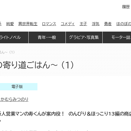
履歴
係
純愛
異世界転生
ロマンス
コメディ
王子
浮気
勇者
ほのぼ
ライトノベル
青年・一般
グラビア・写真集
モーター誌
～ （1）
寄り道ごはん～ （1）
電子版
なかむらみつのり
新人営業マンの寿くんが案内役！ のんびり＆ほっこり13編の商
♪