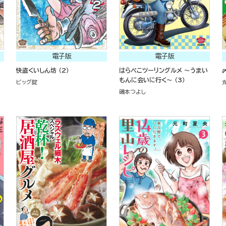
電子版
電子版
快盗くいしん坊 （2）
はらぺこツーリングルメ ～うまい
もんに会いに行く～ （3）
ビッグ錠
磯本つよし