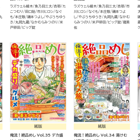
三
ラズウェル細木
魚乃目三太
杏耶
た
ラズウェル細木
魚乃目三太
杏耶
市
こつむり
田口始
市川ヒロシ
なぐ
川ヒロシ
なぐも
本庄敬
磯本つよ
丸
も
本庄敬
磯本つよし
やぶうちゆう
し
やぶうちゆうき
丸岡九蔵
なかむ
き
丸岡九蔵
なかむらみつのり
米
らみつのり
米戸卵田
ビッグ錠
薩美
戸卵田
ビッグ錠
佑
紙版
紙版
俺流！絶品めし Vol.35 デカ盛
俺流！絶品めし Vol.34 湯けむ