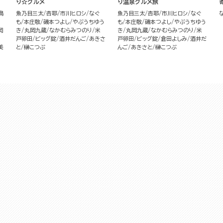
り☆グルメ
り温泉グルメ旅
鳥
魚乃目三太
杏耶
市川ヒロシ
なぐ
魚乃目三太
杏耶
市川ヒロシ
なぐ
も
本庄敬
磯本つよし
やぶうちゆう
も
本庄敬
磯本つよし
やぶうちゆう
岡
き
丸岡九蔵
なかむらみつのり
米
き
丸岡九蔵
なかむらみつのり
米
戸卵田
ビッグ錠
酒井だんご
あきさ
戸卵田
ビッグ錠
倉田よしみ
酒井だ
美
と
榊こつぶ
んご
あきさと
榊こつぶ