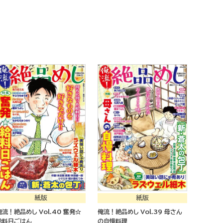
紙版
紙版
俺流！絶品めし Vol.40 奮発☆
俺流！絶品めし Vol.39 母さん
給料日ごはん
の自慢料理