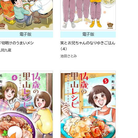
電子版
電子版
〆切明けのうまいメシ
笑とお兄ちゃんのなりゆきごはん
（4）
丸岡九蔵
池田さとみ