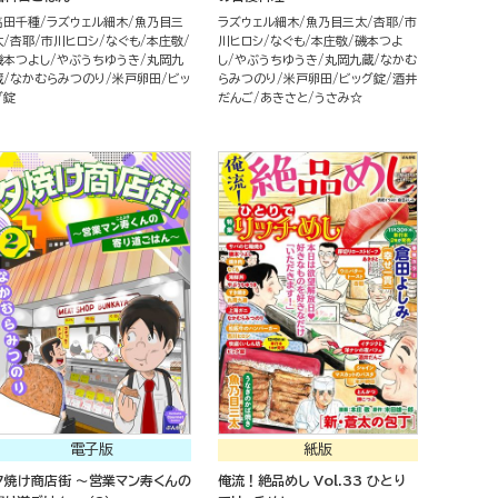
高田千種
ラズウェル細木
魚乃目三
ラズウェル細木
魚乃目三太
杏耶
市
太
杏耶
市川ヒロシ
なぐも
本庄敬
川ヒロシ
なぐも
本庄敬
磯本つよ
磯本つよし
やぶうちゆうき
丸岡九
し
やぶうちゆうき
丸岡九蔵
なかむ
蔵
なかむらみつのり
米戸卵田
ビッ
らみつのり
米戸卵田
ビッグ錠
酒井
グ錠
だんご
あきさと
うさみ☆
電子版
紙版
夕焼け商店街 ～営業マン寿くんの
俺流！絶品めし Vol.33 ひとり