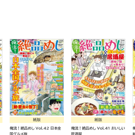
紙版
紙版
俺流！絶品めし Vol.42 日本全
俺流！絶品めし Vol.41 おいしい
国グルメ旅
居酒屋