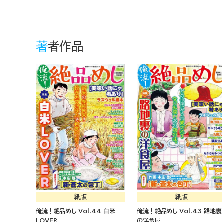
著者作品
紙版
紙版
俺流！絶品めし Vol.44 白米
俺流！絶品めし Vol.43 路地裏
LOVER
の洋食屋