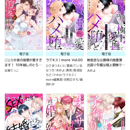
電子版
電子版
電子版
こじらせ彼の溺愛が重すぎ
ラブキス！more Vol.80
無慈悲な公爵様の激重愛
ます！ 10年越しのとろ甘
出戻り令嬢は極上愛撫でハ
ひさまつえいと
黒柴パン
る
えっち試してみる？ （4）
メ堕とされる（分冊版）
なつき
あめよ
真坂
高須加
古賀てっこ
あめよ
ちさ
マオst
ラブキス！
more編集部
井野之せち
猫
田れお