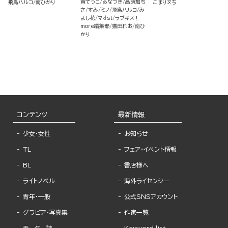
着ヤバ男でした!?（分冊
ちゃって… （2）
賀てっこ
るなつき
高須加ち
飛鳥ハルコ
南ひかり
こぽりヌち
版）
さ
すみ
ミノ
飛鳥ハルコ
み
よし花
マオst
ラブキス！
more編集部
猫田れお
南ひ
かり
コンテンツ
最新情報
少女・女性
お知らせ
TL
フェア・イベント情報
BL
書店様へ
ライトノベル
海外ライセンシー
青年・一般
公式SNSアカウント
グラビア・写真集
作家一覧