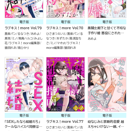
電子版
電子版
電子版
ラブキス！more Vol.79
ラブキス！more Vol.78
黒騎士殿下と甘くて不埒な
子作り婚 悪役にされた令
黒柴パン
るなつき
あめよ
ひさまつえいと
黒柴パン
る
嬢はイかされ啼かされ暴か
真坂
ミノ
飛鳥ハルコ
みよし
なつき
あずたか
高須加ち
あめよ
れる （2）
花
ラブキス！more編集部
さ
ミノ
マオst
ラブキス！
猫田れお
南ひかり
more編集部
猫田れお
電子版
電子版
電子版
「SEXしたなら結婚だろ」
ラブキス！more Vol.77
幼なじみと禁断的恋愛 越
クールなハイスペ同僚は執
えちゃいけない一線、イっ
ひさまつえいと
黒柴パン
古