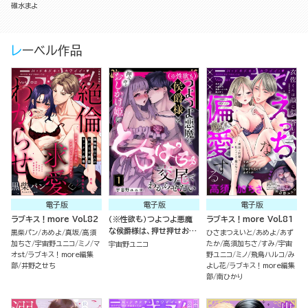
溺愛ステップ（分冊版）
碓水まよ
レーベル作品
電子版
電子版
電子版
ラブキス！more Vol.82
（※性欲も）つよつよ悪魔
ラブキス！more Vol.81
な侯爵様は、押せ押せおし
黒柴パン
あめよ
真坂
高須
ひさまつえいと
あめよ
あず
かけ姫をとろぱちゅ交尾で
加ちさ
宇宙野ユニコ
ミノ
マ
たか
高須加ちさ
すみ
宇宙
宇宙野ユニコ
わからせたい（分冊版）
オst
ラブキス！more編集
野ユニコ
ミノ
飛鳥ハルコ
み
部
井野之せち
よし花
ラブキス！more編集
部
南ひかり