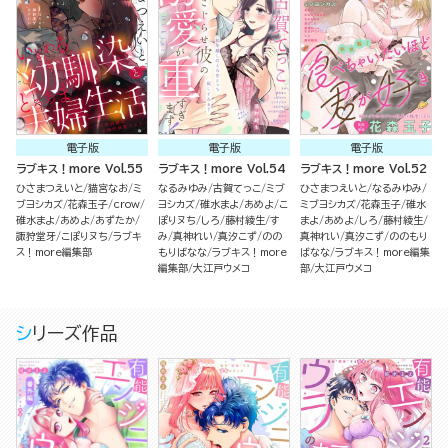
電子版
電子版
電子版
ラブキス！more Vol.55
ラブキス！more Vol.54
ラブキス！more Vol.52
ひさまつえいと
猫宮なお
ミ
なるみゆみ
古賀てっこ
ミブ
ひさまつえいと
なるみゆみ
ブヨシカズ
花森玉子
crow
ヨシカズ
碓水まよ
あめよ
こ
ミブヨシカズ
花森玉子
碓水
碓水まよ
あめよ
あずたか
ぽりヌち
しろ
藤村綾生
す
まよ
あめよ
しろ
藤村綾生
諏狩堂牙
こぽりヌち
ラブキ
み
真神れい
真汐こず
のの
真神れい
真汐こず
ののもり
ス！more編集部
もりばなな
ラブキス！more
ばなな
ラブキス！more編集
編集部
大江戸ウメコ
部
大江戸ウメコ
シリーズ作品