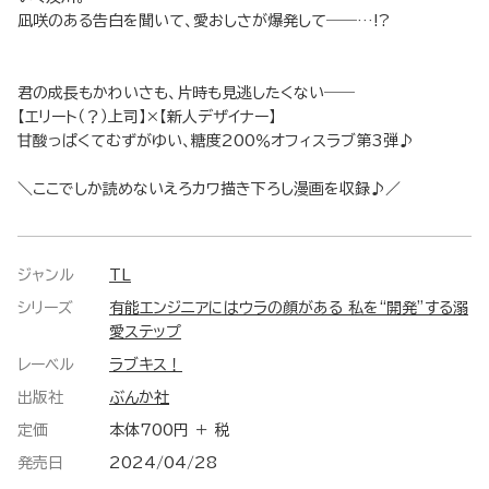
凪咲のある告白を聞いて、愛おしさが爆発して――…!?
君の成長もかわいさも、片時も見逃したくない――
【エリート（？）上司】×【新人デザイナー】
甘酸っぱくてむずがゆい、糖度200％オフィスラブ第3弾♪
＼ここでしか読めないえろカワ描き下ろし漫画を収録♪／
ジャンル
TL
シリーズ
有能エンジニアにはウラの顔がある 私を“開発”する溺
愛ステップ
レーベル
ラブキス！
出版社
ぶんか社
定価
本体700円 ＋ 税
発売日
2024/04/28