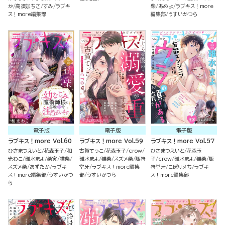
か
高須加ちさ
すみ
ラブキ
柴
あめよ
ラブキス！more
ス！more編集部
編集部
うすいかつら
電子版
電子版
電子版
ラブキス！more Vol.60
ラブキス！more Vol.59
ラブキス！more Vol.57
ひさまつえいと
花森玉子
和
古賀てっこ
花森玉子
crow
ひさまつえいと
花森玉
光わこ
碓水まよ
柴寅
猫柴
碓水まよ
猫柴
スズメ柴
諏狩
子
crow
碓水まよ
猫柴
諏
スズメ柴
あずたか
ラブキ
堂牙
ラブキス！more編集
狩堂牙
こぽりヌち
ラブキ
ス！more編集部
うすいかつ
部
うすいかつら
ス！more編集部
ら