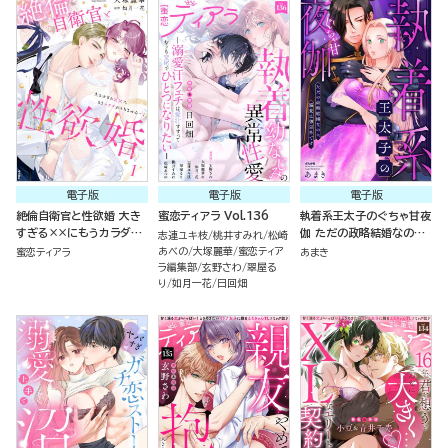
電子版
電子版
電子版
絶倫自衛官と性欲婚 大き
蜜恋ティアラ Vol.136
執着系王太子のぐちゃ甘夜
すぎる××にもうカラダが
伽 ただの政略結婚なのに
志連ユキ枝
桃井すみれ
松崎
もちません…！ （1）
溺愛は想定外です
あべの
大塚麗華
蜜恋ティア
蜜恋ティアラ
あまき
ラ編集部
玄野さわ
翠屋る
り
如月一花
日回畑