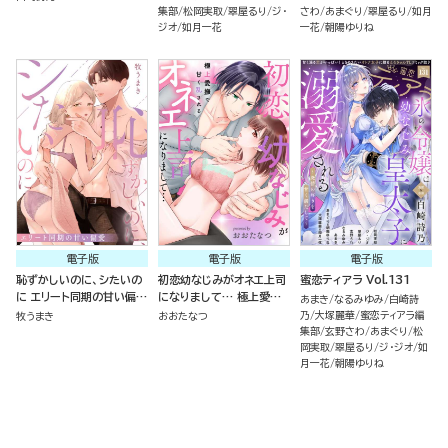
集部
松岡実取
翠屋るり
ジ・
さわ
あまぐり
翠屋るり
如月
ジオ
如月一花
一花
朝陽ゆりね
電子版
電子版
電子版
恥ずかしいのに、シたいの
初恋幼なじみがオネエ上司
蜜恋ティアラ Vol.131
に エリート同期の甘い偏愛
になりまして… 極上愛撫
あまき
なるみゆみ
白崎詩
（単話版）
で甘く乱される（単話版）
乃
大塚麗華
蜜恋ティアラ編
牧うまき
おおたなつ
集部
玄野さわ
あまぐり
松
岡実取
翠屋るり
ジ・ジオ
如
月一花
朝陽ゆりね