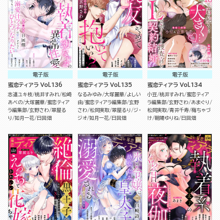
電子版
電子版
電子版
蜜恋ティアラ Vol.136
蜜恋ティアラ Vol.135
蜜恋ティアラ Vol.134
志連ユキ枝
桃井すみれ
松崎
なるみゆみ
大塚麗華
よしい
小豆
桃井すみれ
蜜恋ティア
あべの
大塚麗華
蜜恋ティア
由
蜜恋ティアラ編集部
玄野
ラ編集部
玄野さわ
あまぐり
ラ編集部
玄野さわ
翠屋る
さわ
松岡実取
翠屋るり
ジ・
松岡実取
青井千寿
梅ちゃづ
り
如月一花
日回畑
ジオ
如月一花
日回畑
け
朝陽ゆりね
日回畑