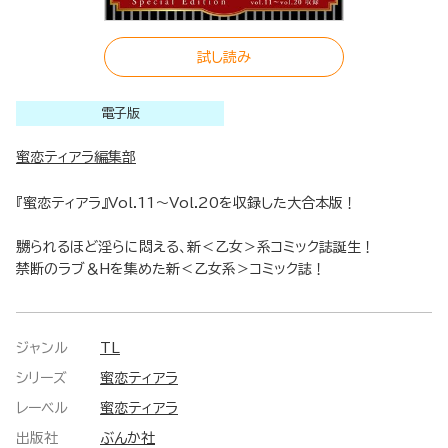
試し読み
電子版
蜜恋ティアラ編集部
『蜜恋ティアラ』Vol.11～Vol.20を収録した大合本版！
嬲られるほど淫らに悶える、新＜乙女＞系コミック誌誕生！
禁断のラブ＆Hを集めた新＜乙女系＞コミック誌！
ジャンル
TL
シリーズ
蜜恋ティアラ
レーベル
蜜恋ティアラ
出版社
ぶんか社