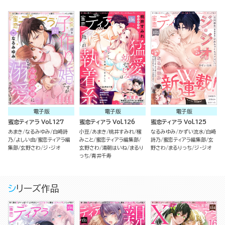
電子版
電子版
電子版
蜜恋ティアラ Vol.127
蜜恋ティアラ Vol.126
蜜恋ティアラ Vol.125
あまき
なるみゆみ
白崎詩
小豆
あまき
桃井すみれ
櫁
なるみゆみ
かずい流水
白崎
乃
よしい由
蜜恋ティアラ編
みこと
蜜恋ティアラ編集部
詩乃
蜜恋ティアラ編集部
玄
集部
玄野さわ
ジ・ジオ
玄野さわ
湯朝はいね
まるり
野さわ
まるりっち
ジ・ジオ
っち
青井千寿
シリーズ作品