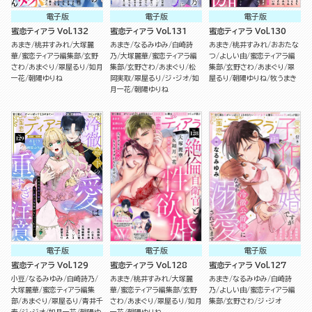
電子版
電子版
電子版
蜜恋ティアラ Vol.132
蜜恋ティアラ Vol.131
蜜恋ティアラ Vol.130
あまき
桃井すみれ
大塚麗
あまき
なるみゆみ
白崎詩
あまき
桃井すみれ
おおたな
華
蜜恋ティアラ編集部
玄野
乃
大塚麗華
蜜恋ティアラ編
つ
よしい由
蜜恋ティアラ編
さわ
あまぐり
翠屋るり
如月
集部
玄野さわ
あまぐり
松
集部
玄野さわ
あまぐり
翠
一花
朝陽ゆりね
岡実取
翠屋るり
ジ・ジオ
如
屋るり
朝陽ゆりね
牧うまき
月一花
朝陽ゆりね
電子版
電子版
電子版
蜜恋ティアラ Vol.129
蜜恋ティアラ Vol.128
蜜恋ティアラ Vol.127
小豆
なるみゆみ
白崎詩乃
あまき
桃井すみれ
大塚麗
あまき
なるみゆみ
白崎詩
大塚麗華
蜜恋ティアラ編集
華
蜜恋ティアラ編集部
玄野
乃
よしい由
蜜恋ティアラ編
部
あまぐり
翠屋るり
青井千
さわ
あまぐり
翠屋るり
如月
集部
玄野さわ
ジ・ジオ