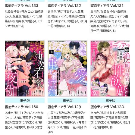
蜜恋ティアラ Vol.133
蜜恋ティアラ Vol.132
蜜恋ティアラ Vol.131
なるみゆみ
櫁みこと
白崎詩
あまき
桃井すみれ
大塚麗
あまき
なるみゆみ
白崎詩
乃
大塚麗華
蜜恋ティアラ編
華
蜜恋ティアラ編集部
玄野
乃
大塚麗華
蜜恋ティアラ編
集部
松岡実取
翠屋るり
ジ・
さわ
あまぐり
翠屋るり
如月
集部
玄野さわ
あまぐり
松
ジオ
如月一花
一花
朝陽ゆりね
岡実取
翠屋るり
ジ・ジオ
如
月一花
朝陽ゆりね
電子版
電子版
電子版
蜜恋ティアラ Vol.130
蜜恋ティアラ Vol.129
蜜恋ティアラ Vol.128
あまき
桃井すみれ
おおたな
小豆
なるみゆみ
白崎詩乃
あまき
桃井すみれ
大塚麗
つ
よしい由
蜜恋ティアラ編
大塚麗華
蜜恋ティアラ編集
華
蜜恋ティアラ編集部
玄野
集部
玄野さわ
あまぐり
翠
部
あまぐり
翠屋るり
青井千
さわ
あまぐり
翠屋るり
如月
屋るり
朝陽ゆりね
牧うまき
寿
ジ・ジオ
如月一花
朝陽ゆ
一花
朝陽ゆりね
りね