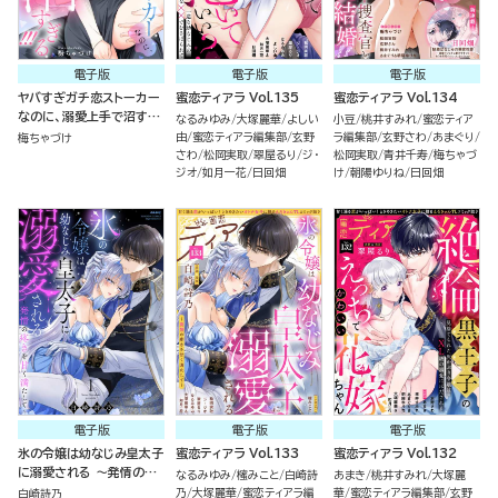
電子版
電子版
電子版
ヤバすぎガチ恋ストーカー
蜜恋ティアラ Vol.135
蜜恋ティアラ Vol.134
なのに、溺愛上手で沼すぎ
なるみゆみ
大塚麗華
よしい
小豆
桃井すみれ
蜜恋ティア
る!!!（単話版）
由
蜜恋ティアラ編集部
玄野
ラ編集部
玄野さわ
あまぐり
梅ちゃづけ
さわ
松岡実取
翠屋るり
ジ・
松岡実取
青井千寿
梅ちゃづ
ジオ
如月一花
日回畑
け
朝陽ゆりね
日回畑
電子版
電子版
電子版
氷の令嬢は幼なじみ皇太子
蜜恋ティアラ Vol.133
蜜恋ティアラ Vol.132
に溺愛される ～発情の疼
なるみゆみ
櫁みこと
白崎詩
あまき
桃井すみれ
大塚麗
きを甘く満たして～ （1）
乃
大塚麗華
蜜恋ティアラ編
華
蜜恋ティアラ編集部
玄野
白崎詩乃