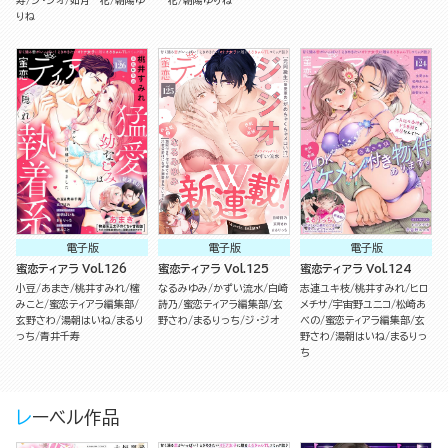
寿
ジ・ジオ
如月一花
朝陽ゆ
一花
朝陽ゆりね
りね
電子版
電子版
電子版
蜜恋ティアラ Vol.126
蜜恋ティアラ Vol.125
蜜恋ティアラ Vol.124
小豆
あまき
桃井すみれ
櫁
なるみゆみ
かずい流水
白崎
志連ユキ枝
桃井すみれ
ヒロ
みこと
蜜恋ティアラ編集部
詩乃
蜜恋ティアラ編集部
玄
メチサ
宇宙野ユニコ
松崎あ
玄野さわ
湯朝はいね
まるり
野さわ
まるりっち
ジ・ジオ
べの
蜜恋ティアラ編集部
玄
っち
青井千寿
野さわ
湯朝はいね
まるりっ
ち
レーベル作品