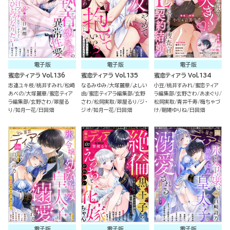
電子版
電子版
電子版
蜜恋ティアラ Vol.136
蜜恋ティアラ Vol.135
蜜恋ティアラ Vol.134
志連ユキ枝
桃井すみれ
松崎
なるみゆみ
大塚麗華
よしい
小豆
桃井すみれ
蜜恋ティア
あべの
大塚麗華
蜜恋ティア
由
蜜恋ティアラ編集部
玄野
ラ編集部
玄野さわ
あまぐり
ラ編集部
玄野さわ
翠屋る
さわ
松岡実取
翠屋るり
ジ・
松岡実取
青井千寿
梅ちゃづ
り
如月一花
日回畑
ジオ
如月一花
日回畑
け
朝陽ゆりね
日回畑
電子版
電子版
電子版