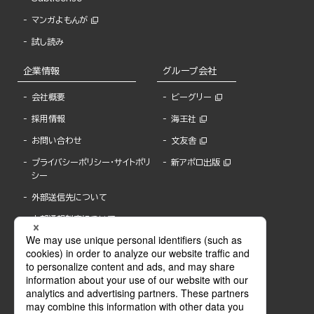
マンガよもんが
試し読み
企業情報
グループ会社
会社概要
ビーグリー
採用情報
海王社
お問い合わせ
文友舎
プライバシーポリシー・サイトポリ
新アポロ出版
シー
外部送信先について
内部通報制度について