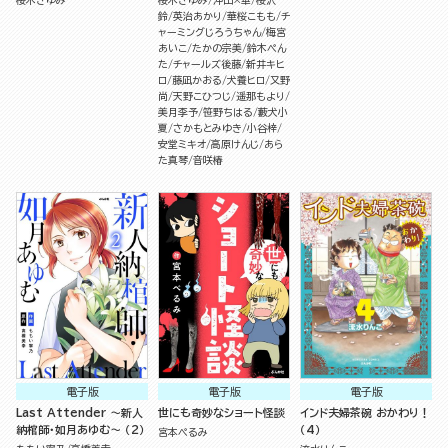
桜木さゆみ
桜木さゆみ
沖田×華
桜沢
鈴
英治あかり
華桜こもも
チ
ャーミングじろうちゃん
梅宮
あいこ
たかの宗美
鈴木ぺん
た
チャールズ後藤
新井キヒ
ロ
藤凪かおる
犬養ヒロ
又野
尚
天野こひつじ
遥那もより
美月李予
笹野ちはる
藪犬小
夏
さかもとみゆき
小谷梓
安堂ミキオ
高原けんじ
あら
た真琴
音咲椿
電子版
電子版
電子版
Last Attender ～新人
世にも奇妙なショート怪談
インド夫婦茶碗 おかわり！
納棺師・如月あゆむ～ （2）
（4）
宮本ぺるみ