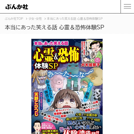
ぶんか社TOP
少女・女性
本当にあった笑える話 心霊＆恐怖体験SP
本当にあった笑える話 心霊＆恐怖体験SP