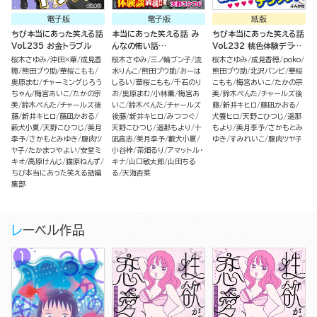
電子版
電子版
紙版
ちび本当にあった笑える話
本当にあった笑える話 み
ちび本当にあった笑える話
Vol.235 お金トラブル
んなの怖い話
Vol.232 桃色体験デラッ
2024→2025冬
クス
桜木さゆみ
沖田×華
成見香
桜木さゆみ
三ノ輪ブン子
流
桜木さゆみ
成見香穂
poko
穂
熊田プウ助
華桜こもも
水りんこ
熊田プウ助
おーは
熊田プウ助
北沢バンビ
華桜
奥原まむ
チャーミングじろう
しるい
華桜こもも
千石のり
こもも
梅宮あいこ
たかの宗
ちゃん
梅宮あいこ
たかの宗
お
奥原まむ
小林薫
梅宮あ
美
鈴木ぺんた
チャールズ後
美
鈴木ぺんた
チャールズ後
いこ
鈴木ぺんた
チャールズ
藤
新井キヒロ
藤凪かおる
藤
新井キヒロ
藤凪かおる
後藤
新井キヒロ
みつつぐ
犬養ヒロ
天野こひつじ
遥那
薮犬小夏
天野こひつじ
美月
天野こひつじ
遥那もより
十
もより
美月李予
さかもとみ
李予
さかもとみゆき
腹肉ツ
凪高志
美月李予
藪犬小夏
ゆき
すみれいこ
腹肉ツヤ子
ヤ子
たかまつやよい
安堂ミ
小谷梓
茶畑るり
アマットル・
キオ
高原けんじ
猫原ねんず
キナ
山口敏太郎
山田ちる
ちび本当にあった笑える話編
る
天海杏菜
集部
レーベル作品