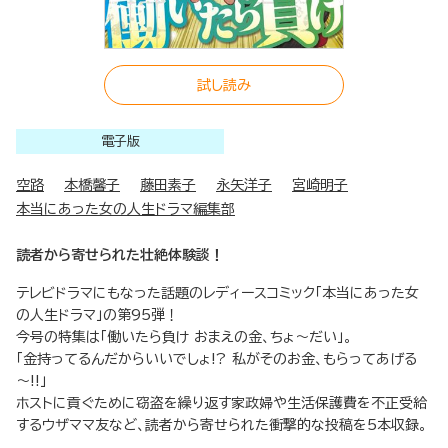
試し読み
電子版
空路
本橋馨子
藤田素子
永矢洋子
宮崎明子
本当にあった女の人生ドラマ編集部
読者から寄せられた壮絶体験談！
テレビドラマにもなった話題のレディースコミック「本当にあった女
の人生ドラマ」の第95弾！
今号の特集は「働いたら負け おまえの金、ちょ～だい」。
「金持ってるんだからいいでしょ!? 私がそのお金、もらってあげる
～!!」
ホストに貢ぐために窃盗を繰り返す家政婦や生活保護費を不正受給
するウザママ友など、読者から寄せられた衝撃的な投稿を5本収録。