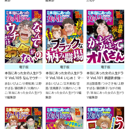
集部
編集部
三和子
電子版
電子版
電子版
本当にあった女の人生ドラ
本当にあった女の人生ドラ
本当にあった女の人生ドラ
マ Vol.105 なんでウチだ
マ Vol.104 いじめ！ マウ
マ Vol.101 承認欲求強す
けお金がないの
ント！ セクハラ！ ブラック
ぎ！ かまってかまってオ
まるいぴよこ
小野拓実
上野
まるいぴよこ
立木美和
空
井出智香恵
つかさき有
上野
な病み職場
バさん
すばる
藤田素子
川島れい
路
宮島葉子
川島れいこ
本
すばる
藤田素子
ながの桃
こ
本当にあった女の人生ドラ
当にあった女の人生ドラマ編
子
本当にあった女の人生ドラ
マ編集部
集部
マ編集部