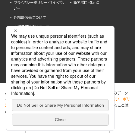
プライバシーポリシー・サイトポリ
新アポロ出版
シー
外部送信先について
内部通報制度について
ぶんか社が運営するサイトでは、利便性向上のためにCookie等のデータ
を使用しています。 当社のCookieについての詳細は、「
プライバシーポリ
シー
」をご覧ください。当サイトでは、訪問者の個人情報を追跡することは
ABJマークは、この電子書店・電子書籍配信サービスが、著作権者からコンテンツ使用許諾を
ありません。
得た正規版配信サービスであることを示す登録商標(登録番号 第6091713号)です。
ABJマークの詳細、ABJマークを掲示しているサービスの一覧はこちら。
https://aebs.or.jp/
同意する