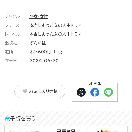
ジャンル
少女・女性
シリーズ
本当にあった女の人生ドラマ
レーベル
本当にあった女の人生ドラマ
出版社
ぶんか社
定価
本体600円 ＋ 税
発売日
2024/06/20
SHARE
お気に入り登録
電子版を買う