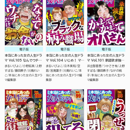
電子版
電子版
電子版
本当にあった女の人生ドラ
本当にあった女の人生ドラ
本当にあった女の人生ドラ
マ Vol.105 なんでウチだ
マ Vol.104 いじめ！ マウ
マ Vol.101 承認欲求強す
けお金がないの
ント！ セクハラ！ ブラック
ぎ！ かまってかまってオ
まるいぴよこ
小野拓実
上野
まるいぴよこ
立木美和
空
井出智香恵
つかさき有
上野
な病み職場
バさん
すばる
藤田素子
川島れい
路
宮島葉子
川島れいこ
本
すばる
藤田素子
ながの桃
こ
本当にあった女の人生ドラ
当にあった女の人生ドラマ編
子
本当にあった女の人生ドラ
マ編集部
集部
マ編集部