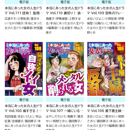
電子版
電子版
電子版
本当にあった女の人生ドラ
本当にあった女の人生ドラ
本当にあった女の人生ドラ
マ Vol.111 詮索！ 監視！
マ Vol.110 裏切り！ 抜け
マ Vol.109 恐怖のクレク
威圧！ ママ友が怖い！
駆け！ 陰口！ 女の職場は
レおばさん
瓜渡モモ
小野拓実
葉月せ
島貴子
伊東倫智
上野すば
まるいぴよこ
小野拓実
伊東
敵だらけ！
い
ながの桃子
本当にあった
る
本当にあった女の人生ドラ
倫智
川島れいこ
本当にあっ
女の人生ドラマ編集部
狩尾菫
マ編集部
つるま里子
照山久
た女の人生ドラマ編集部
宇井
美子
野りお
電子版
電子版
電子版
本当にあった女の人生ドラ
本当にあった女の人生ドラ
本当にあった女の人生ドラ
マ Vol.108 痛すぎる！
マ Vol.107 一緒にいると
マ Vol.106 最下層主婦の
自称イイ女
メンタル削られる女
反乱
和田海里
まるいぴよこ
秋山
はやしだちひろ
島貴子
葉月
まるいぴよこ
葉月せい
桐野
紅葉
宮島葉子
藤田素子
本
せい
桐野さおり
藤田素子
さおり
藤田素子
本当にあっ
当にあった女の人生ドラマ編
本当にあった女の人生ドラマ
た女の人生ドラマ編集部
藤井