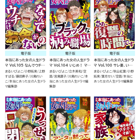
電子版
電子版
電子版
本当にあった女の人生ドラ
本当にあった女の人生ドラ
本当にあった女の人生ドラ
マ Vol.105 なんでウチだ
マ Vol.104 いじめ！ マウ
マ Vol.100 サレ妻、いび
けお金がないの
ント！ セクハラ！ ブラック
られ嫁、見下され女たち
まるいぴよこ
小野拓実
上野
まるいぴよこ
立木美和
空
まるいぴよこ
秋山紅葉
小野
な病み職場
よ！ さぁ、復讐の時間です
すばる
藤田素子
川島れい
路
宮島葉子
川島れいこ
本
拓実
葉月せい
空路
本当に
こ
本当にあった女の人生ドラ
当にあった女の人生ドラマ編
あった女の人生ドラマ編集部
マ編集部
集部