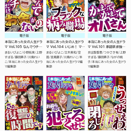
電子版
電子版
電子版
本当にあった女の人生ドラ
本当にあった女の人生ドラ
本当にあった女の人生ドラ
マ Vol.105 なんでウチだ
マ Vol.104 いじめ！ マウ
マ Vol.101 承認欲求強す
けお金がないの
ント！ セクハラ！ ブラック
ぎ！ かまってかまってオ
まるいぴよこ
小野拓実
上野
まるいぴよこ
立木美和
空
井出智香恵
つかさき有
上野
な病み職場
バさん
すばる
藤田素子
川島れい
路
宮島葉子
川島れいこ
本
すばる
藤田素子
ながの桃
こ
本当にあった女の人生ドラ
当にあった女の人生ドラマ編
子
本当にあった女の人生ドラ
マ編集部
集部
マ編集部