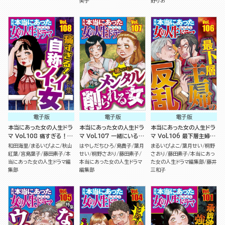
美子
野りお
電子版
電子版
電子版
本当にあった女の人生ドラ
本当にあった女の人生ドラ
本当にあった女の人生ドラ
マ Vol.108 痛すぎる！
マ Vol.107 一緒にいると
マ Vol.106 最下層主婦の
自称イイ女
メンタル削られる女
反乱
和田海里
まるいぴよこ
秋山
はやしだちひろ
島貴子
葉月
まるいぴよこ
葉月せい
桐野
紅葉
宮島葉子
藤田素子
本
せい
桐野さおり
藤田素子
さおり
藤田素子
本当にあっ
当にあった女の人生ドラマ編
本当にあった女の人生ドラマ
た女の人生ドラマ編集部
藤井
集部
編集部
三和子