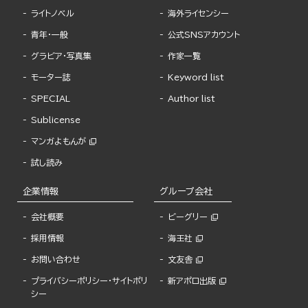
ライトノベル
海外ライセンシー
青年・一般
公式SNSアカウント
グラビア・写真集
作家一覧
モーター誌
Keyword list
SPECIAL
Author list
Sublicense
マンガよもんが
試し読み
企業情報
グループ会社
会社概要
ビーグリー
採用情報
海王社
お問い合わせ
文友舎
プライバシーポリシー・サイトポリ
新アポロ出版
シー