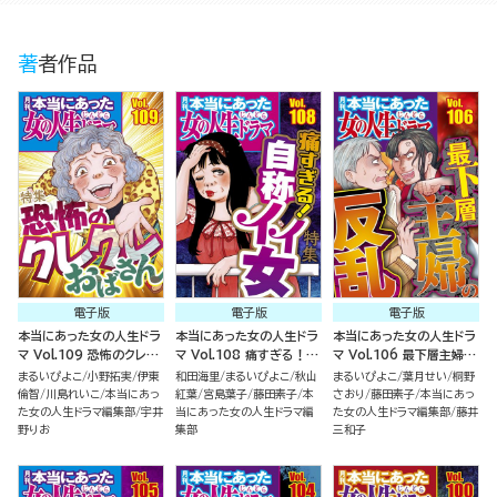
著者作品
電子版
電子版
電子版
本当にあった女の人生ドラ
本当にあった女の人生ドラ
本当にあった女の人生ドラ
マ Vol.109 恐怖のクレク
マ Vol.108 痛すぎる！
マ Vol.106 最下層主婦の
レおばさん
自称イイ女
反乱
まるいぴよこ
小野拓実
伊東
和田海里
まるいぴよこ
秋山
まるいぴよこ
葉月せい
桐野
倫智
川島れいこ
本当にあっ
紅葉
宮島葉子
藤田素子
本
さおり
藤田素子
本当にあっ
た女の人生ドラマ編集部
宇井
当にあった女の人生ドラマ編
た女の人生ドラマ編集部
藤井
野りお
集部
三和子