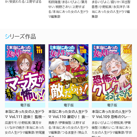
借金！ ダダ洩れ！ 女の秘
姑！ 離婚してもいいんだ
か
安武わたる
上野すばる
和田海里
まるいぴよこ
葉月
まるいぴよこ
庭りか
井出智
密
ぞ
せい
桐野さおり
上野すば
香恵
小野拓実
永矢洋子
本
る
本当にあった女の人生ドラ
当にあった女の人生ドラマ編
マ編集部
集部
シリーズ作品
電子版
電子版
電子版
本当にあった女の人生ドラ
本当にあった女の人生ドラ
本当にあった女の人生ドラ
マ Vol.111 詮索！ 監視！
マ Vol.110 裏切り！ 抜け
マ Vol.109 恐怖のクレク
威圧！ ママ友が怖い！
駆け！ 陰口！ 女の職場は
レおばさん
瓜渡モモ
小野拓実
葉月せ
島貴子
伊東倫智
上野すば
まるいぴよこ
小野拓実
伊東
敵だらけ！
い
ながの桃子
本当にあった
る
本当にあった女の人生ドラ
倫智
川島れいこ
本当にあっ
女の人生ドラマ編集部
狩尾菫
マ編集部
つるま里子
照山久
た女の人生ドラマ編集部
宇井