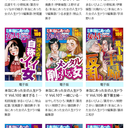
威圧！ ママ友が怖い！
駆け！ 陰口！ 女の職場は
レおばさん
瓜渡モモ
小野拓実
葉月せ
島貴子
伊東倫智
上野すば
まるいぴよこ
小野拓実
伊東
敵だらけ！
い
ながの桃子
本当にあった
る
本当にあった女の人生ドラ
倫智
川島れいこ
本当にあっ
女の人生ドラマ編集部
狩尾菫
マ編集部
つるま里子
照山久
た女の人生ドラマ編集部
宇井
美子
野りお
電子版
電子版
電子版
本当にあった女の人生ドラ
本当にあった女の人生ドラ
本当にあった女の人生ドラ
マ Vol.108 痛すぎる！
マ Vol.107 一緒にいると
マ Vol.106 最下層主婦の
自称イイ女
メンタル削られる女
反乱
和田海里
まるいぴよこ
秋山
はやしだちひろ
島貴子
葉月
まるいぴよこ
葉月せい
桐野
紅葉
宮島葉子
藤田素子
本
せい
桐野さおり
藤田素子
さおり
藤田素子
本当にあっ
当にあった女の人生ドラマ編
本当にあった女の人生ドラマ
た女の人生ドラマ編集部
藤井
集部
編集部
三和子