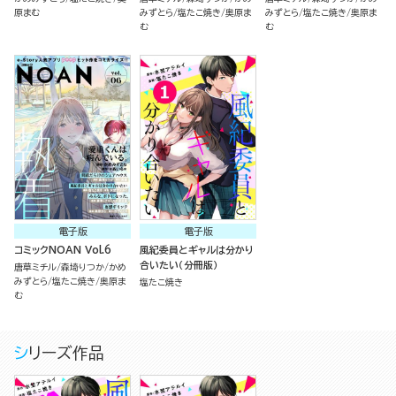
原まむ
みずとら
塩たこ焼き
奥原ま
みずとら
塩たこ焼き
奥原ま
む
む
電子版
電子版
コミックNOAN Vol.6
風紀委員とギャルは分かり
合いたい（分冊版）
唐草ミチル
森埼りつか
かめ
みずとら
塩たこ焼き
奥原ま
塩たこ焼き
む
シリーズ作品