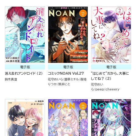
電子版
電子版
電子版
消え去れアンドロイド （2）
コミックNOAN Vol.27
“はじめて”だから、大事に
してね？ （2）
鈴木真澄
花守めいら
唐草ミチル
森埼
りつか
照井にと
花守めい
ら
peep
cheeery