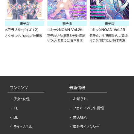
電子版
電子版
電子版
メモラブル・デイズ （2）
コミックNOAN Vol.26
コミックNOAN Vol.25
さくましおり
peep
神田澪
花守めいら
唐草ミチル
森埼
花守めいら
唐草ミチル
森埼
りつか
照井にと
鈴木真澄
りつか
照井にと
鈴木真澄
コンテンツ
最新情報
少女・女性
お知らせ
TL
フェア・イベント情報
BL
書店様へ
ライトノベル
海外ライセンシー