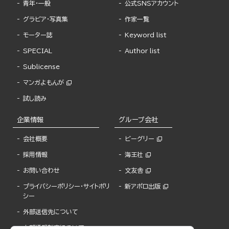
青年・一般
公式SNSアカウント
グラビア・写真集
作家一覧
モーター誌
Keyword list
SPECIAL
Author list
Sublicense
マンガよもんが
試し読み
企業情報
グループ会社
会社概要
ビーグリー
採用情報
海王社
お問い合わせ
文友舎
プライバシーポリシー・サイトポリ
新アポロ出版
シー
外部送信先について
内部通報制度について