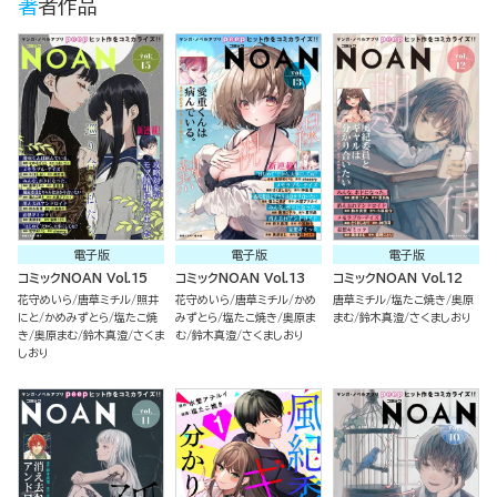
著者作品
電子版
電子版
電子版
コミックNOAN Vol.15
コミックNOAN Vol.13
コミックNOAN Vol.12
花守めいら
唐草ミチル
照井
花守めいら
唐草ミチル
かめ
唐草ミチル
塩たこ焼き
奥原
にと
かめみずとら
塩たこ焼
みずとら
塩たこ焼き
奥原ま
まむ
鈴木真澄
さくましおり
き
奥原まむ
鈴木真澄
さくま
む
鈴木真澄
さくましおり
しおり