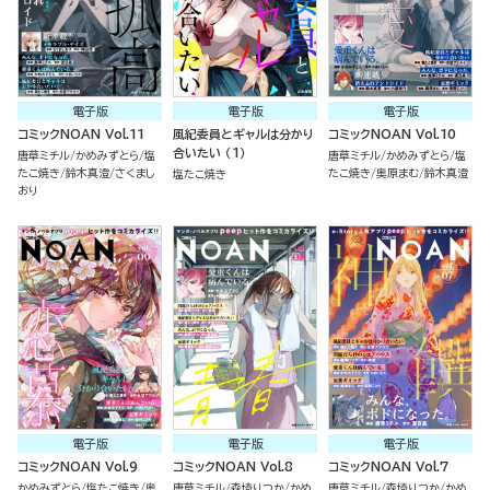
電子版
電子版
電子版
コミックNOAN Vol.11
風紀委員とギャルは分かり
コミックNOAN Vol.10
合いたい （1）
唐草ミチル
かめみずとら
塩
唐草ミチル
かめみずとら
塩
たこ焼き
鈴木真澄
さくまし
たこ焼き
奥原まむ
鈴木真澄
塩たこ焼き
おり
電子版
電子版
電子版
コミックNOAN Vol.9
コミックNOAN Vol.8
コミックNOAN Vol.7
かめみずとら
塩たこ焼き
奥
唐草ミチル
森埼りつか
かめ
唐草ミチル
森埼りつか
かめ