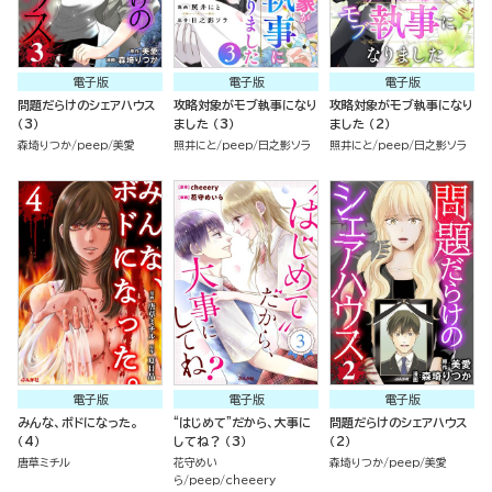
電子版
電子版
電子版
問題だらけのシェアハウス
攻略対象がモブ執事になり
攻略対象がモブ執事になり
（3）
ました （3）
ました （2）
森埼りつか
peep
美愛
照井にと
peep
日之影ソラ
照井にと
peep
日之影ソラ
電子版
電子版
電子版
みんな、ボドになった。
“はじめて”だから、大事に
問題だらけのシェアハウス
（4）
してね？ （3）
（2）
唐草ミチル
花守めい
森埼りつか
peep
美愛
ら
peep
cheeery