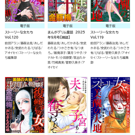
電子版
電子版
電子版
ストーリーな女たち
まんがグリム童話 2025
ストーリーな女たち
Vol.120
年9月号[雑誌]
Vol.119
前田アラン
藤森治見
あしだ
藤森治見
あしだかおる
安武
前田アラン
藤森治見
あしだ
かおる
安武わたる
びばる
わたる
つかさき有
なつま
かおる
安武わたる
つかさき
アオイセイ
ストーリーな女た
ろ。
飯島淳子
葉月つや子
タ
有
びばる
菅野久美子
アオイ
ち編集部
ナカトモ
小田原愛
筑谷たか
セイ
ストーリーな女たち編集
菜
竹崎真実
菅野久美子
ア
部
オイセイ