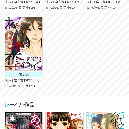
夫も子宮も奪われて （4）
夫も子宮も奪われて （3）
夫も子宮も奪われて （2）
あしだかおる
アオイセイ
あしだかおる
アオイセイ
あしだかおる
アオイセイ
電子版
夫も子宮も奪われて （1）
あしだかおる
アオイセイ
レーベル作品