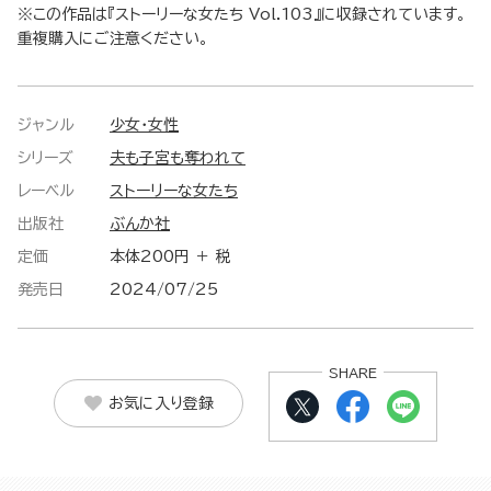
※この作品は『ストーリーな女たち Vol.103』に収録されています。
重複購入にご注意ください。
ジャンル
少女・女性
シリーズ
夫も子宮も奪われて
レーベル
ストーリーな女たち
出版社
ぶんか社
定価
本体200円 ＋ 税
発売日
2024/07/25
SHARE
お気に入り登録