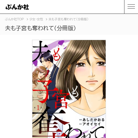
ぶんか社TOP
少女・女性
夫も子宮も奪われて（分冊版）
夫も子宮も奪われて（分冊版）