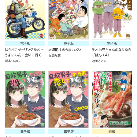
電子版
電子版
電子版
はらぺこツーリングルメ ～
〆切明けのうまいメシ
笑とお兄ちゃんのなりゆき
うまいもんに会いに行く～
ごはん （4）
丸岡九蔵
（3）
磯本つよし
池田さとみ
電子版
電子版
紙版