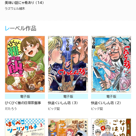
美味い話にゃ肴あり （14）
ラズウェル細木
レーベル作品
電子版
電子版
電子版
びくびく雅の日常茶飯事
快盗くいしん坊 （3）
快盗くいしん坊 （2）
だたろう
ビッグ錠
ビッグ錠