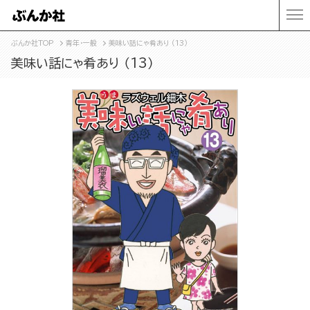
ぶんか社TOP
青年・一般
美味い話にゃ肴あり （13）
美味い話にゃ肴あり （13）