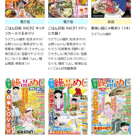
電子版
電子版
紙版
ごはん日和 Vol.52 キッチ
ごはん日和 Vol.51 ドドン
美味い話にゃ肴あり （14）
ンカー☆ぐるめぐり
と大鍋！
ラズウェル細木
ラズウェル細木
松本あやか
ラズウェル細木
松本あやか
山野りんりん
青菜ぱせり
元
山野りんりん
青菜ぱせり
だ
町夏央
岡野く仔
さかきしん
たろう
元町夏央
岡野く仔
魚乃目三太
並庭マチコ
たび
さかきしん
魚乃目三太
並庭
れこ
なぐも
磯本つよし
横
マチコ
池田さとみ
たびれこ
山陽香
表野まつり
なぐも
磯本つよし
新島なる
い
ごはん日和編集部