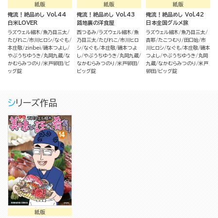
紙版
紙版
紙版
俺流！絶品めし Vol.44
俺流！絶品めし Vol.43
俺流！絶品めし Vol.42
白米LOVER
路地裏の洋食屋
日本全国グルメ旅
ラズウェル細木
魚乃目三太
西つるみ
ラズウェル細木
魚
ラズウェル細木
魚乃目三太
たびれこ
市川ヒロシ
なぐも
乃目三太
たびれこ
市川ヒロ
杏耶
たこつむり
田口始
市
本庄敬
zinbei
磯本つよし
シ
なぐも
本庄敬
磯本つよ
川ヒロシ
なぐも
本庄敬
磯本
やぶうちゆうき
丸岡九蔵
な
し
やぶうちゆうき
丸岡九蔵
つよし
やぶうちゆうき
丸岡
かむらみつのり
米戸卵田
ビ
なかむらみつのり
米戸卵田
九蔵
なかむらみつのり
米戸
ッグ錠
ビッグ錠
卵田
ビッグ錠
シリーズ作品
紙版