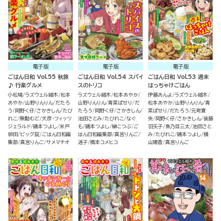
電子版
電子版
電子版
ごはん日和 Vol.55 秋旅
ごはん日和 Vol.54 スパイ
ごはん日和 Vol.53 週末
♪ 行楽グルメ
スのトリコ
はっちゃけごはん
小松鳩
ラズウェル細木
松本
ラズウェル細木
松本あやか
伊藤あんよ
ラズウェル細木
あやか
山野りんりん
だたろ
山野りんりん
青菜ぱせり
だ
松本あやか
山野りんりん
青
う
岡野く仔
さかきしん
たび
たろう
岡野く仔
さかきしん
菜ぱせり
だたろう
元町夏
れこ
無動むど
犬彦・フィッツ
池田さとみ
たびれこ
なぐ
央
岡野く仔
さかきしん
後藤
ジェラルド
磯本つよし
米戸
も
磯本つよし
榊こつぶ
ご
羽矢子
魚乃目三太
池田さと
卵田
ビッグ錠
ごはん日和編
はん日和編集部
真宮りんご
み
たびれこ
磯本つよし
横
集部
真宮りんご
サメマチオ
迷子
橋本コメヒコ
山陽香
真宮りんご