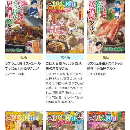
紙版
電子版
紙版
ラズウェル細木スペシャル
ごはん日和 Vol.56 路地
ラズウェル細木スペシャル
てっぱん！居酒屋グルメ
裏の洋食屋さん
乾杯！居酒屋グルメ
ラズウェル細木
ラズウェル細木
松本あやか
ラズウェル細木
山野りんりん
青菜ぱせり
だ
たろう
岡野く仔
さかきしん
並庭マチコ
池田さとみ
たび
れこ
酒川郁子
磯本つよし
ビッグ錠
倉田よしみ
ごはん
日和編集部
真宮りんご