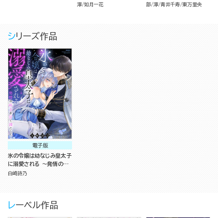
濘
如月一花
部
濘
青井千寿
東万里央
シリーズ作品
電子版
氷の令嬢は幼なじみ皇太子
に溺愛される ～発情の疼
きを甘く満たして～ （1）
白崎詩乃
レーベル作品