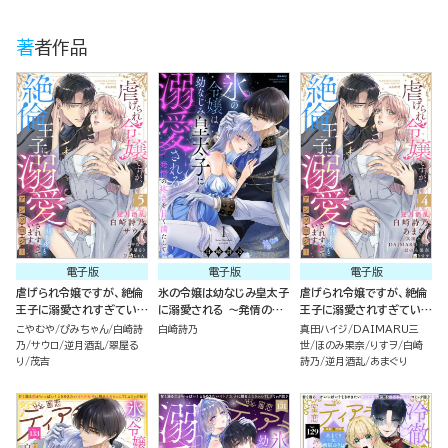
著者作品
電子版
電子版
電子版
虐げられ令嬢ですが、絶倫
氷の令嬢は幼なじみ皇太子
虐げられ令嬢ですが、絶倫
王子に溺愛されすぎていま
に溺愛される ～発情の疼
王子に溺愛されすぎていま
す!?（※昼も夜も）アンソ
きを甘く満たして～ （1）
す!?（※昼も夜も）アンソ
こやむや
ぴみちゃん
白崎詩
白崎詩乃
真田ハイジ
DAIMARU三
ロジー （5）
ロジー （4）
乃
サウロ
逆月酒乱
翠屋る
世
ほのみ果奈
りすヲ
白崎
り
茂吉
詩乃
逆月酒乱
あまぐり