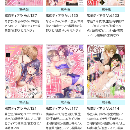
電子版
電子版
電子版
蜜恋ティアラ Vol.127
蜜恋ティアラ Vol.125
蜜恋ティアラ Vol.123
あまき
なるみゆみ
白崎詩
なるみゆみ
かずい流水
白崎
志連ユキ枝
夏生恒
宇宙野ユ
乃
よしい由
蜜恋ティアラ編
詩乃
蜜恋ティアラ編集部
玄
ニコ
かずい流水
松崎あべ
集部
玄野さわ
ジ・ジオ
野さわ
まるりっち
ジ・ジオ
の
白崎詩乃
よしい由
蜜恋
ティアラ編集部
玄野さわ
電子版
電子版
電子版
蜜恋ティアラ Vol.121
蜜恋ティアラ Vol.117
蜜恋ティアラ Vol.114
夏生恒
宇宙野ユニコ
かずい
桃井すみれ
志堂瑚桜
夏生
小豆
粂川めめ
志堂瑚桜
い
流水
白崎詩乃
よしい由
蜜
恒
宇宙野ユニコ
かずい流
なた
ヒロメチサ
宇宙野ユニ
恋ティアラ編集部
玄野さわ
水
白崎詩乃
南香かをり
大
コ
白崎詩乃
南香かをり
よし
湯朝はいね
塚麗華
蜜恋ティアラ編集部
い由
裏方
蜜恋ティアラ編集