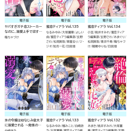
電子版
電子版
電子版
ヤバすぎガチ恋ストーカー
蜜恋ティアラ Vol.135
蜜恋ティアラ Vol.134
なのに、溺愛上手で沼すぎ
なるみゆみ
大塚麗華
よしい
小豆
桃井すみれ
蜜恋ティア
る!!!（単話版）
由
蜜恋ティアラ編集部
玄野
ラ編集部
玄野さわ
あまぐり
梅ちゃづけ
さわ
松岡実取
翠屋るり
ジ・
松岡実取
青井千寿
梅ちゃづ
ジオ
如月一花
日回畑
け
朝陽ゆりね
日回畑
電子版
電子版
電子版
氷の令嬢は幼なじみ皇太子
蜜恋ティアラ Vol.133
蜜恋ティアラ Vol.132
に溺愛される ～発情の疼
なるみゆみ
櫁みこと
白崎詩
あまき
桃井すみれ
大塚麗
きを甘く満たして～ （1）
乃
大塚麗華
蜜恋ティアラ編
華
蜜恋ティアラ編集部
玄野
白崎詩乃