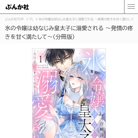
ぶんか社TOP
TL
氷の令嬢は幼なじみ皇太子に溺愛される ～発情の疼きを甘く満たして～（
氷の令嬢は幼なじみ皇太子に溺愛される ～発情の疼
きを甘く満たして～（分冊版）