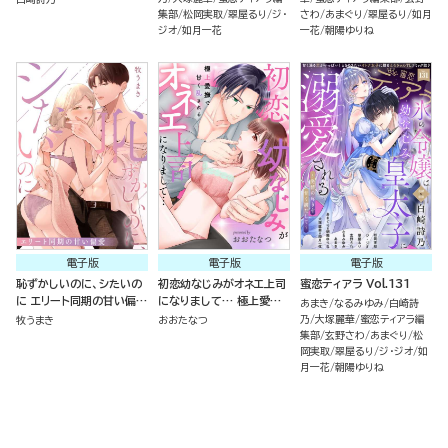
集部
松岡実取
翠屋るり
ジ・
さわ
あまぐり
翠屋るり
如月
ジオ
如月一花
一花
朝陽ゆりね
電子版
電子版
電子版
恥ずかしいのに、シたいの
初恋幼なじみがオネエ上司
蜜恋ティアラ Vol.131
に エリート同期の甘い偏愛
になりまして… 極上愛撫
あまき
なるみゆみ
白崎詩
（単話版）
で甘く乱される（単話版）
乃
大塚麗華
蜜恋ティアラ編
牧うまき
おおたなつ
集部
玄野さわ
あまぐり
松
岡実取
翠屋るり
ジ・ジオ
如
月一花
朝陽ゆりね