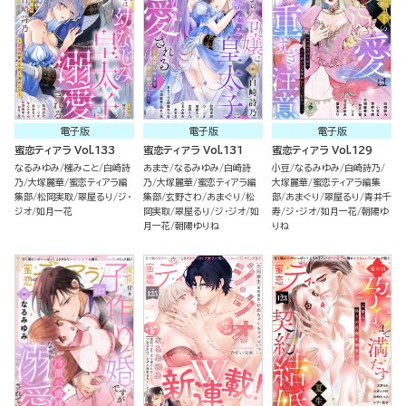
電子版
電子版
電子版
蜜恋ティアラ Vol.133
蜜恋ティアラ Vol.131
蜜恋ティアラ Vol.129
なるみゆみ
櫁みこと
白崎詩
あまき
なるみゆみ
白崎詩
小豆
なるみゆみ
白崎詩乃
乃
大塚麗華
蜜恋ティアラ編
乃
大塚麗華
蜜恋ティアラ編
大塚麗華
蜜恋ティアラ編集
集部
松岡実取
翠屋るり
ジ・
集部
玄野さわ
あまぐり
松
部
あまぐり
翠屋るり
青井千
ジオ
如月一花
岡実取
翠屋るり
ジ・ジオ
如
寿
ジ・ジオ
如月一花
朝陽ゆ
月一花
朝陽ゆりね
りね