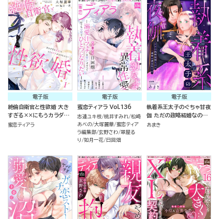
電子版
電子版
電子版
絶倫自衛官と性欲婚 大き
蜜恋ティアラ Vol.136
執着系王太子のぐちゃ甘夜
すぎる××にもうカラダが
伽 ただの政略結婚なのに
志連ユキ枝
桃井すみれ
松崎
もちません…！ （1）
溺愛は想定外です
あべの
大塚麗華
蜜恋ティア
蜜恋ティアラ
あまき
ラ編集部
玄野さわ
翠屋る
り
如月一花
日回畑