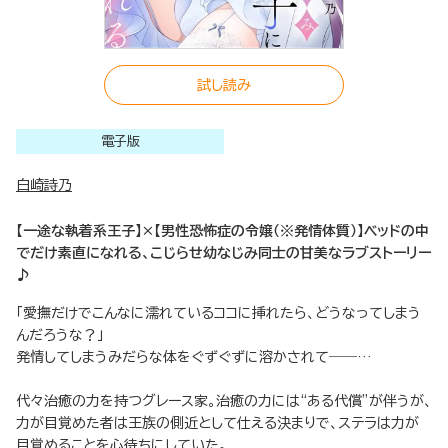
試し読み
電子版
白崎詩乃
【一途な執着系王子】×【男性恐怖症の令嬢（※発情体質）】ベッドの中
でだけ素直になれる、こじらせ幼なじみ同士の甘美なラブストーリー
♪
「愛撫だけでこんなに濡れているココに挿れたら、どうなってしまう
んだろうな？」
発情してしまうみだらな体をぐずぐずに溶かされて――…
代々治癒の力を持つグレース家。治癒の力には“ある代償”が伴うが、
力が目覚めた者は王族の側近として仕える決まりで、ステラは力が
目覚めることを心待ちにしていた。