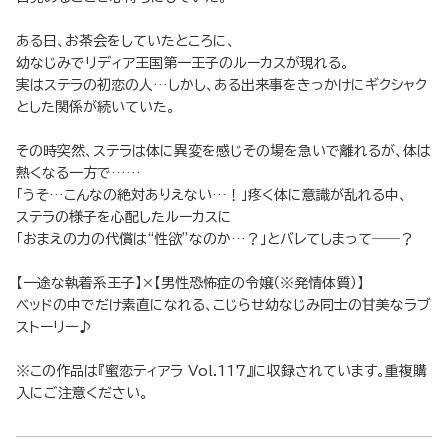
ある日、お茶会をしていたところに、
幼なじみでリディア王国第一王子のルーカスが現れる。
実はステラの初恋の人…しかし、ある出来事をきっかけにギクシャク
とした関係が続いていた。
その時突然、ステラは体に異変を感じその場を急いで離れるが、体は
熱くなる一方で……
「うそ…こんなの絶対ありえない…！」疼く体に意識が乱れる中、
ステラの様子を心配したルーカスに
「おまえの力の代償は“性欲”なのか…？」とバレてしまって――？
【一途な執着系王子】×【男性恐怖症の令嬢（※発情体質）】
ベッドの中でだけ素直になれる、こじらせ幼なじみ同士の甘美なラブ
ストーリー♪
※この作品は『蜜恋ティアラ Vol.117』に収録されています。重複購
入にご注意ください。