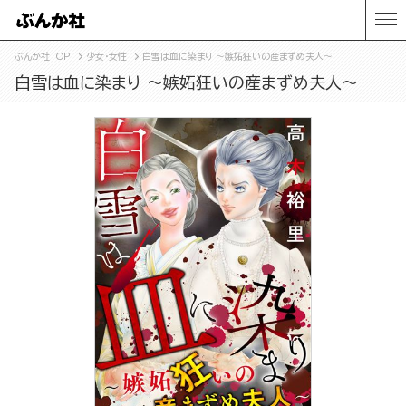
ぶんか社TOP
少女・女性
白雪は血に染まり ～嫉妬狂いの産まずめ夫人～
白雪は血に染まり ～嫉妬狂いの産まずめ夫人～