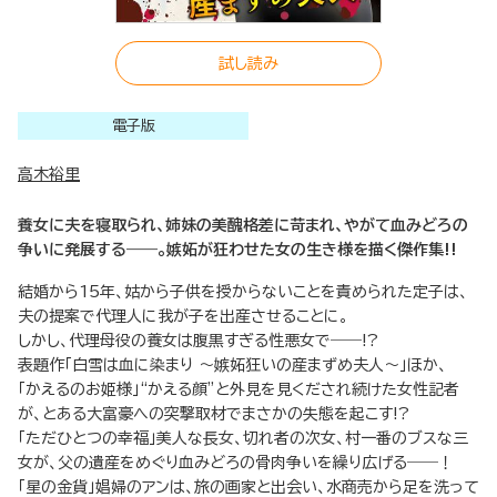
試し読み
電子版
高木裕里
養女に夫を寝取られ、姉妹の美醜格差に苛まれ、やがて血みどろの
争いに発展する――。嫉妬が狂わせた女の生き様を描く傑作集!!
結婚から15年、姑から子供を授からないことを責められた定子は、
夫の提案で代理人に我が子を出産させることに。
しかし、代理母役の養女は腹黒すぎる性悪女で――!?
表題作「白雪は血に染まり ～嫉妬狂いの産まずめ夫人～」ほか、
「かえるのお姫様」“かえる顔”と外見を見くだされ続けた女性記者
が、とある大富豪への突撃取材でまさかの失態を起こす!?
「ただひとつの幸福」美人な長女、切れ者の次女、村一番のブスな三
女が、父の遺産をめぐり血みどろの骨肉争いを繰り広げる――！
「星の金貨」娼婦のアンは、旅の画家と出会い、水商売から足を洗って