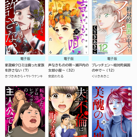
電子版
電子版
電子版
家政婦クロミは腐った家族
声なきものの唄～瀬戸内の
ブレッチェン～相対的貧困
を許さない （7）
女郎小屋～ （32）
の中で～ （12）
きづきあきら＋サトウナンキ
安武わたる
くりきあきこ