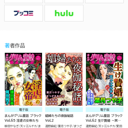
著者作品
電子版
電子版
電子版
まんがグリム童話 ブラック
娼婦たちの夜伽秘話
まんがグリム童話 ブラック
Vol.65 淫虐の女帝たち
Vol.2
Vol.62 生け贄婚 ～冥
婚！ ストーカー夫！ 親子
柳田やなぎ
天ヶ江ルチカ
ま
遠野麻紀
葉月つや子
まつざ
遠野麻紀
天ヶ江ルチカ
愛田