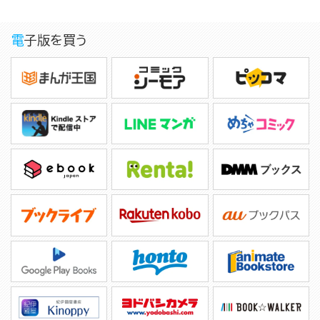
電子版を買う