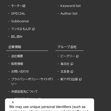
モーター誌
Keyword list
SPECIAL
Author list
Sublicense
マンガよもんが
試し読み
企業情報
グループ会社
会社概要
ビーグリー
採用情報
海王社
お問い合わせ
文友舎
プライバシーポリシー・サイトポリ
新アポロ出版
シー
外部送信先について
内部通報制度について