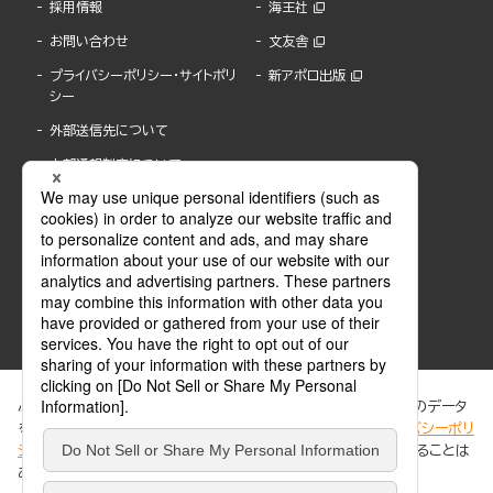
採用情報
海王社
お問い合わせ
文友舎
プライバシーポリシー・サイトポリ
新アポロ出版
シー
外部送信先について
内部通報制度について
ぶんか社が運営するサイトでは、利便性向上のためにCookie等のデータ
を使用しています。 当社のCookieについての詳細は、「
プライバシーポリ
シー
」をご覧ください。当サイトでは、訪問者の個人情報を追跡することは
ABJマークは、この電子書店・電子書籍配信サービスが、著作権者からコンテンツ使用許諾を
ありません。
得た正規版配信サービスであることを示す登録商標(登録番号 第6091713号)です。