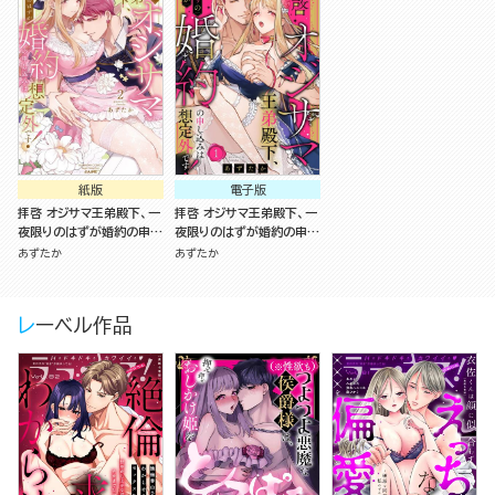
紙版
電子版
拝啓 オジサマ王弟殿下、一
拝啓 オジサマ王弟殿下、一
夜限りのはずが婚約の申し
夜限りのはずが婚約の申し
込みは想定外です！ （2）
込みは想定外です！（分冊
あずたか
あずたか
版）
レーベル作品