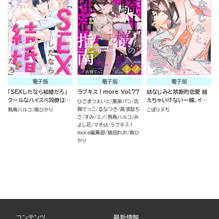
電子版
電子版
電子版
「SEXしたなら結婚だろ」
ラブキス！more Vol.77
幼なじみと禁断的恋愛 越
クールなハイスペ同僚は執
えちゃいけない一線、イっ
ひさまつえいと
黒柴パン
古
着ヤバ男でした!?（分冊
ちゃって… （2）
賀てっこ
るなつき
高須加ち
飛鳥ハルコ
南ひかり
こぽりヌち
版）
さ
すみ
ミノ
飛鳥ハルコ
み
よし花
マオst
ラブキス！
more編集部
猫田れお
南ひ
かり
コンテンツ
最新情報