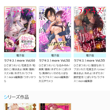
電子版
電子版
電子版
ラブキス！more Vol.60
ラブキス！more Vol.58
ラブキス！more Vol.55
ひさまつえいと
花森玉子
和
ひさまつえいと
なるみゆみ
ひさまつえいと
猫宮なお
ミ
光わこ
碓水まよ
柴寅
猫柴
柴寅
猫柴
あずたか
こぽりヌ
ブヨシカズ
花森玉子
crow
スズメ柴
あずたか
ラブキ
ち
真神れい
ののもりばな
碓水まよ
あめよ
あずたか
ス！more編集部
うすいかつ
な
ラブキス！more編集部
諏狩堂牙
こぽりヌち
ラブキ
ら
大江戸ウメコ
ス！more編集部
シリーズ作品