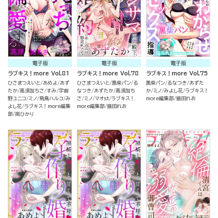
電子版
電子版
電子版
ラブキス！more Vol.81
ラブキス！more Vol.78
ラブキス！more Vol.75
ひさまつえいと
あめよ
あず
ひさまつえいと
黒柴パン
る
黒柴パン
るなつき
あずた
たか
高須加ちさ
すみ
宇宙
なつき
あずたか
高須加ち
か
ミノ
みよし花
ラブキス！
野ユニコ
ミノ
飛鳥ハルコ
み
さ
ミノ
マオst
ラブキス！
more編集部
猫田れお
よし花
ラブキス！more編集
more編集部
猫田れお
部
南ひかり