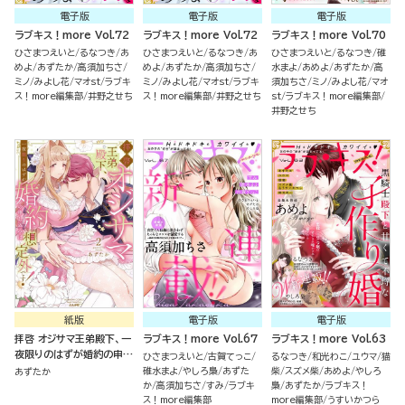
電子版
電子版
電子版
ラブキス！more Vol.72
ラブキス！more Vol.72
ラブキス！more Vol.70
ひさまつえいと
るなつき
あ
ひさまつえいと
るなつき
あ
ひさまつえいと
るなつき
碓
めよ
あずたか
高須加ちさ
めよ
あずたか
高須加ちさ
水まよ
あめよ
あずたか
高
ミノ
みよし花
マオst
ラブキ
ミノ
みよし花
マオst
ラブキ
須加ちさ
ミノ
みよし花
マオ
ス！more編集部
井野之せち
ス！more編集部
井野之せち
st
ラブキス！more編集部
井野之せち
紙版
電子版
電子版
拝啓 オジサマ王弟殿下、一
ラブキス！more Vol.67
ラブキス！more Vol.63
夜限りのはずが婚約の申し
ひさまつえいと
古賀てっこ
るなつき
和光わこ
ユウマ
猫
込みは想定外です！ （2）
碓水まよ
やしろ梟
あずた
柴
スズメ柴
あめよ
やしろ
あずたか
か
高須加ちさ
すみ
ラブキ
梟
あずたか
ラブキス！
ス！more編集部
more編集部
うすいかつら