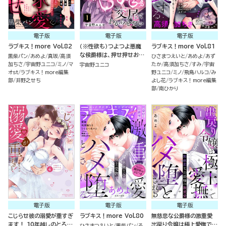
電子版
電子版
電子版
ラブキス！more Vol.82
（※性欲も）つよつよ悪魔
ラブキス！more Vol.81
な侯爵様は、押せ押せおし
黒柴パン
あめよ
真坂
高須
ひさまつえいと
あめよ
あず
かけ姫をとろぱちゅ交尾で
加ちさ
宇宙野ユニコ
ミノ
マ
たか
高須加ちさ
すみ
宇宙
宇宙野ユニコ
わからせたい（分冊版）
オst
ラブキス！more編集
野ユニコ
ミノ
飛鳥ハルコ
み
部
井野之せち
よし花
ラブキス！more編集
部
南ひかり
電子版
電子版
電子版
こじらせ彼の溺愛が重すぎ
ラブキス！more Vol.80
無慈悲な公爵様の激重愛
ます！ 10年越しのとろ甘
出戻り令嬢は極上愛撫でハ
ひさまつえいと
黒柴パン
る