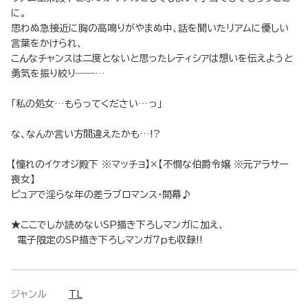
に。
思わぬ急接近に胸の高鳴りがやまぬ中、話を聞いたリアムに優しい
言葉をかけられ、
こんなチャンスは二度とないと思ったレティシアは想いを伝えようと
勇気を振り絞り――…
「私の処女…もらってください…っ」
な、なんか言い方間違えたかも…!?
【憧れのイケオジ殿下 ※マッチョ】×【不憫な伯爵令嬢 ※元アラサー
喪女】
ピュアで淫らな年の差ラブロマンス・開幕♪
★ここでしか読めないSP描き下ろしマンガに加え、
電子限定のSP描き下ろしマンガ7pも収録!!
ジャンル
TL