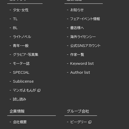
少女・女性
お知らせ
TL
フェア・イベント情報
BL
書店様へ
ライトノベル
海外ライセンシー
青年・一般
公式SNSアカウント
グラビア・写真集
作家一覧
モーター誌
Keyword list
SPECIAL
Author list
Sublicense
マンガよもんが
試し読み
企業情報
グループ会社
会社概要
ビーグリー