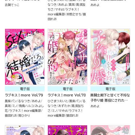
えっち試してみる？ （4）
メ堕とされる（分冊版）
なつき
あめよ
真坂
高須加
古賀てっこ
あめよ
ちさ
マオst
ラブキス！
more編集部
井野之せち
猫
田れお
電子版
電子版
電子版
ラブキス！more Vol.79
ラブキス！more Vol.78
黒騎士殿下と甘くて不埒な
子作り婚 悪役にされた令
黒柴パン
るなつき
あめよ
ひさまつえいと
黒柴パン
る
嬢はイかされ啼かされ暴か
真坂
ミノ
飛鳥ハルコ
みよし
なつき
あずたか
高須加ち
あめよ
れる （2）
花
ラブキス！more編集部
さ
ミノ
マオst
ラブキス！
猫田れお
南ひかり
more編集部
猫田れお