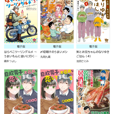
電子版
電子版
電子版
はらぺこツーリングルメ ～
〆切明けのうまいメシ
笑とお兄ちゃんのなりゆき
うまいもんに会いに行く～
ごはん （4）
丸岡九蔵
（3）
磯本つよし
池田さとみ