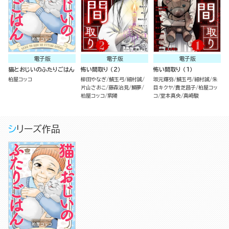
電子版
電子版
電子版
猫とおじいのふたりごはん
怖い間取り （2）
怖い間取り （1）
柏屋コッコ
柳田やなぎ
鯖玉弓
細村誠
坂元輝弥
鯖玉弓
細村誠
朱
片山さおこ
藤森治見
鯛夢
目キクヤ
貴芝昌子
柏屋コッ
柏屋コッコ
紫陽
コ
堂本真央
真崎駿
シリーズ作品