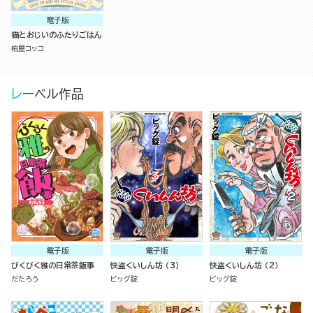
電子版
猫とおじいのふたりごはん
柏屋コッコ
レーベル作品
電子版
電子版
電子版
びくびく雅の日常茶飯事
快盗くいしん坊 （3）
快盗くいしん坊 （2）
だたろう
ビッグ錠
ビッグ錠