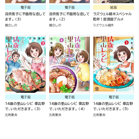
電子版
電子版
紙版
自炊男子に不器用な恋して
自炊男子に不器用な恋して
ラズウェル細木スペシャル
ます。 （3）
ます。 （2）
乾杯！居酒屋グルメ
揚立しの
揚立しの
ラズウェル細木
電子版
電子版
電子版
14歳の里山レシピ 東吉野
14歳の里山レシピ 東吉野
14歳の里山レシピ 東吉野
で、いただきます。 （3）
で、いただきます。 （4）
で、いただきます。 （5）
元町夏央
元町夏央
元町夏央