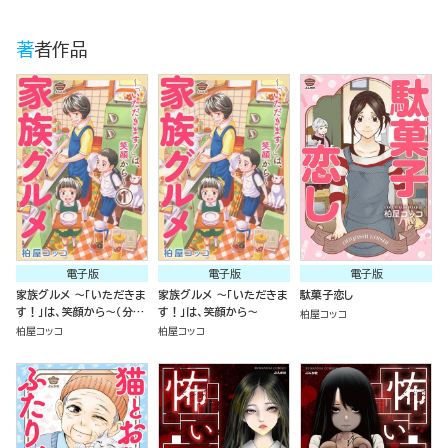
著者作品
電子版
電子版
電子版
家族グルメ ～「いただきま
家族グルメ ～「いただきま
駄菓子恋し
す！」は、笑顔から～（分冊
す！」は、笑顔から～
柏屋コッコ
版）
柏屋コッコ
柏屋コッコ