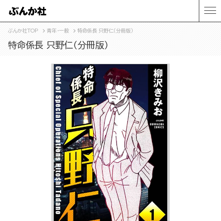
ぶんか社TOP
青年・一般
特命係長 只野仁（分冊版）
特命係長 只野仁（分冊版）