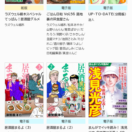
紙版
電子版
電子版
ラズウェル細木スペシャル
ごはん日和 Vol.56 路地
UP-TO-DATE（分冊版）
てっぱん！居酒屋グルメ
裏の洋食屋さん
遊人
ラズウェル細木
ラズウェル細木
松本あやか
山野りんりん
青菜ぱせり
だ
たろう
岡野く仔
さかきしん
並庭マチコ
池田さとみ
たび
れこ
酒川郁子
磯本つよし
ビッグ錠
倉田よしみ
ごはん
日和編集部
真宮りんご
電子版
電子版
電子版
居酒屋まるよ （3）
居酒屋まるよ （2）
まんがでイッキ読み！ 浅見