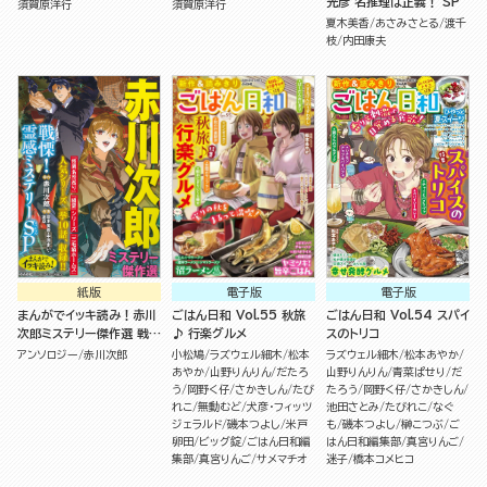
光彦 名推理は正義！ SP
須賀原洋行
須賀原洋行
夏木美香
あさみさとる
渡千
枝
内田康夫
紙版
電子版
電子版
まんがでイッキ読み！赤川
ごはん日和 Vol.55 秋旅
ごはん日和 Vol.54 スパイ
次郎ミステリー傑作選 戦
♪ 行楽グルメ
スのトリコ
慄！霊感ミステリーSP
アンソロジー
赤川次郎
小松鳩
ラズウェル細木
松本
ラズウェル細木
松本あやか
あやか
山野りんりん
だたろ
山野りんりん
青菜ぱせり
だ
う
岡野く仔
さかきしん
たび
たろう
岡野く仔
さかきしん
れこ
無動むど
犬彦・フィッツ
池田さとみ
たびれこ
なぐ
ジェラルド
磯本つよし
米戸
も
磯本つよし
榊こつぶ
ご
卵田
ビッグ錠
ごはん日和編
はん日和編集部
真宮りんご
集部
真宮りんご
サメマチオ
迷子
橋本コメヒコ