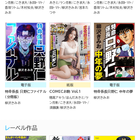
ン月影
こきま大
永田トマト
あきと
ケン月影
こきま大
永
ン月影
こきま大
永田トマト
香坂ツトム
木村知夫
柳沢き
田トマト
柳沢きみお
宮本た
香坂ツトム
木村知夫
柳沢き
みお
つや
みお
電子版
紙版
電子版
特命係長 只野仁ファイナル
COMICお駒 Vol.1
特命係長只野仁 中年の夢
（分冊版）
穂高アキラ
ほんだあきと
ケ
柳沢きみお
ン月影
こきま大
永田トマト
柳沢きみお
須藤謙
柳沢きみお
レーベル作品