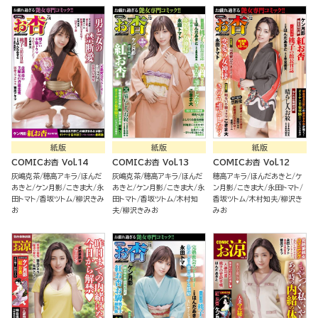
紙版
紙版
紙版
COMICお杏 Vol.14
COMICお杏 Vol.13
COMICお杏 Vol.12
灰嶋克茶
穂高アキラ
ほんだ
灰嶋克茶
穂高アキラ
ほんだ
穂高アキラ
ほんだあきと
ケ
あきと
ケン月影
こきま大
永
あきと
ケン月影
こきま大
永
ン月影
こきま大
永田トマト
田トマト
香坂ツトム
柳沢きみ
田トマト
香坂ツトム
木村知
香坂ツトム
木村知夫
柳沢き
お
夫
柳沢きみお
みお