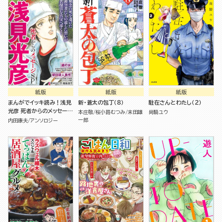
紙版
紙版
紙版
まんがでイッキ読み！浅見
新・蒼太の包丁（８）
駐在さんとわたし（２）
光彦 死者からのメッセージ
本庄敬
桜小路むつみ
末田雄
尚騎ユウ
SP
一郎
内田康夫
アンソロジー