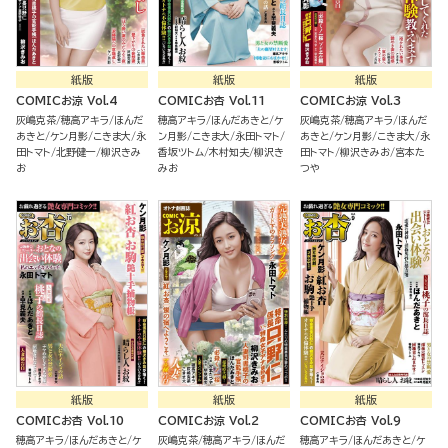
紙版
紙版
紙版
COMICお涼 Vol.4
COMICお杏 Vol.11
COMICお涼 Vol.3
灰嶋克茶
穂高アキラ
ほんだ
穂高アキラ
ほんだあきと
ケ
灰嶋克茶
穂高アキラ
ほんだ
あきと
ケン月影
こきま大
永
ン月影
こきま大
永田トマト
あきと
ケン月影
こきま大
永
田トマト
北野健一
柳沢きみ
香坂ツトム
木村知夫
柳沢き
田トマト
柳沢きみお
宮本た
お
みお
つや
紙版
紙版
紙版
COMICお杏 Vol.10
COMICお涼 Vol.2
COMICお杏 Vol.9
穂高アキラ
ほんだあきと
ケ
灰嶋克茶
穂高アキラ
ほんだ
穂高アキラ
ほんだあきと
ケ