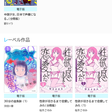
電子版
中国少女、日本で声優にな
る。（分冊版）
劉セイラ
レーベル作品
電子版
電子版
電子版
30分の金魚鉢 （1）
性欲が尽きるまで恋愛して
性欲が尽きるまで恋愛して
みた（分冊版）
みた （1）
沖田×華
桜木さゆみ
桜木さゆみ