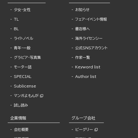
少女・女性
お知らせ
TL
フェア・イベント情報
BL
書店様へ
ライトノベル
海外ライセンシー
青年・一般
公式SNSアカウント
グラビア・写真集
作家一覧
モーター誌
Keyword list
SPECIAL
Author list
Sublicense
マンガよもんが
試し読み
企業情報
グループ会社
会社概要
ビーグリー