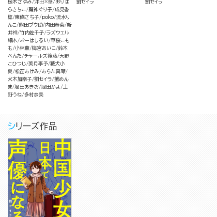
桜木さゆみ
沖田×華
おりは
劉セイラ
劉セイラ
らさちこ
魔神ぐり子
成見香
穂
東條さち子
poko
流水り
んこ
熊田プウ助
内田春菊
新
井祥
竹内佐千子
ラズウェル
細木
おーはしるい
華桜こも
も
小林薫
梅宮あいこ
鈴木
ぺんた
チャールズ後藤
天野
こひつじ
美月李予
藪犬小
夏
松苗あけみ
あらた真琴
犬木加奈子
劉セイラ
蟹めん
ま
堀田あきお
堀田かよ
上
野うね
多村奈美
シリーズ作品