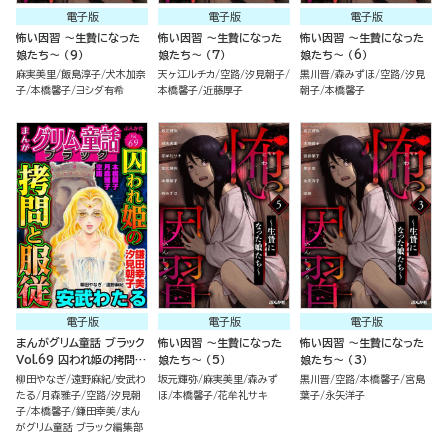
電子版
電子版
電子版
怖い因習 ～生贄になった
怖い因習 ～生贄になった
怖い因習 ～生贄になった
娘たち～ （9）
娘たち～ （7）
娘たち～ （6）
麻実美里
飯島淳子
犬木加奈
天ヶ江ルチカ
空路
汐見朝子
黒川晋
森みずほ
空路
汐見
子
本橋馨子
ヨシダ有希
本橋馨子
近藤厚子
朝子
本橋馨子
電子版
電子版
電子版
まんがグリム童話 ブラック
怖い因習 ～生贄になった
怖い因習 ～生贄になった
Vol.69 囚われ姫の拷問と
娘たち～ （5）
娘たち～ （3）
服従
柳田やなぎ
遠野麻紀
安武わ
坂元輝弥
麻実美里
森みず
黒川晋
空路
本橋馨子
宮島
たる
月森雅子
空路
汐見朝
ほ
本橋馨子
花牟礼サキ
葉子
永矢洋子
子
本橋馨子
鎌田幸美
まん
がグリム童話 ブラック編集部