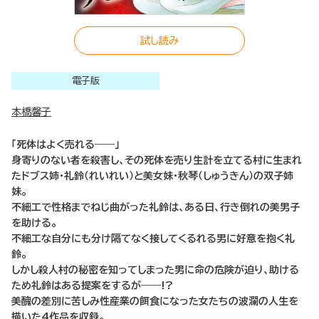
試し読み
電子版
本橋馨子
「死体はよく売れる――」
身寄りのない者を殺害し、その死体を売り生計を立てる村に生まれ
たドブス姉・礼鈴（れいれい）と美女妹・秋琴（しゅうきん）の双子姉
妹。
不細工で性格までねじ曲がった礼鈴は、ある日、行き倒れの美男子
を助ける。
不細工な自分にも分け隔てなく接してくるれる男に好意を抱く礼
鈴。
しかし殺人村の秘密を知ってしまった男に命の危険が迫り、助ける
ため礼鈴はある提案をするが――!?
美醜の差別に苦しみ性産業の餌食になった女たちの波瀾の人生を
描いた4作品を収録。