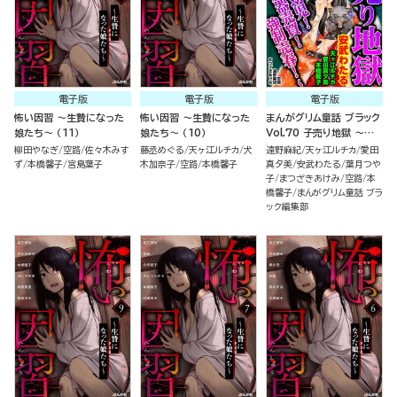
電子版
電子版
電子版
怖い因習 ～生贄になった
怖い因習 ～生贄になった
まんがグリム童話 ブラック
娘たち～ （11）
娘たち～ （10）
Vol.70 子売り地獄 ～無
戸籍幼児！ 臓器売買！ 強
柳田やなぎ
空路
佐々木みす
藤丞めぐる
天ヶ江ルチカ
犬
遠野麻紀
天ヶ江ルチカ
愛田
制売春！～
ず
本橋馨子
宮島葉子
木加奈子
空路
本橋馨子
真夕美
安武わたる
葉月つや
子
まつざきあけみ
空路
本
橋馨子
まんがグリム童話 ブラ
ック編集部