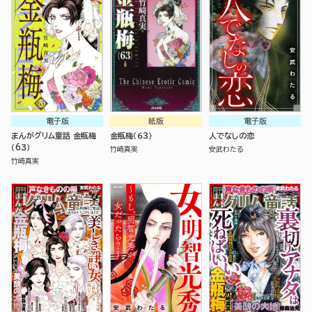
電子版
紙版
電子版
まんがグリム童話 金瓶梅
金瓶梅（６３）
人でなしの恋
（63）
竹崎真実
安武わたる
竹崎真実