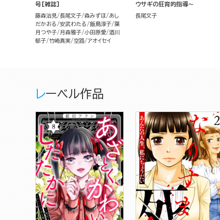
号[雑誌]
ウサギの狂育的指導～
藤森治見
長尾文子
森みずほ
あし
長尾文子
だかおる
安武わたる
飯島淳子
葉
月つや子
月森雅子
小田原愛
酒川
郁子
竹崎真実
空路
アオイセイ
レーベル作品