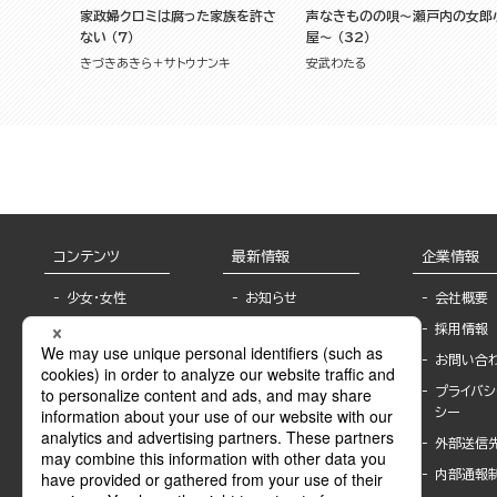
家政婦クロミは腐った家族を許さ
声なきものの唄～瀬戸内の女郎
ない （7）
屋～ （32）
きづきあきら＋サトウナンキ
安武わたる
コンテンツ
最新情報
企業情報
少女・女性
お知らせ
会社概要
TL
フェア・イベント情
採用情報
報
BL
お問い合
書店様へ
ライトノベル
プライバシ
海外ライセンシー
シー
青年・一般
公式SNSアカウ
外部送信
グラビア・写真
ント
集
内部通報
作家一覧