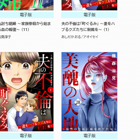
電子版
電子版
仇討ち娼婦 ～家族惨殺から始ま
夫の不倫は「町ぐるみ」 ～妻をハ
る血の報復～ （11）
ブるクズたちに制裁を～ （1）
飯島淳子
あしだかおる
アオイセイ
電子版
電子版