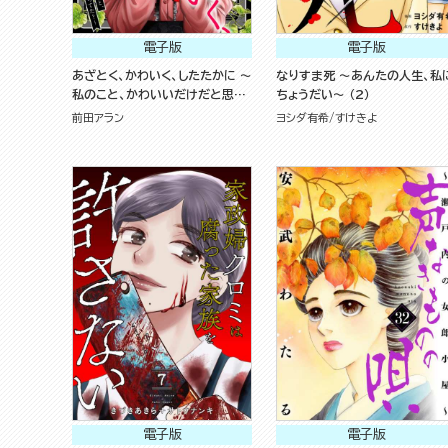
電子版
電子版
あざとく、かわいく、したたかに ～
なりすま死 ～あんたの人生、私
私のこと、かわいいだけだと思っ
ちょうだい～ （2）
てた？～ （8）
前田アラン
ヨシダ有希
すけきよ
電子版
電子版