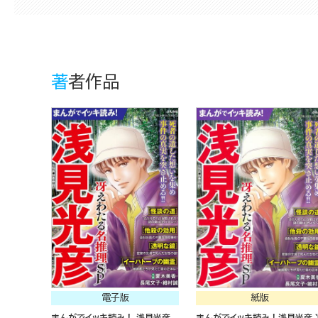
著者作品
電子版
紙版
まんがでイッキ読み！ 浅見光彦
まんがでイッキ読み！浅見光彦 