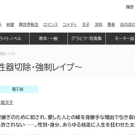
履歴
係
純愛
異世界転生
ロマンス
コメディ
王子
浮気
勇者
ほのぼ
ライトノベル
青年・一般
グラビア・写真集
モーター誌
強制レイプ～
性器切除・強制レイプ～
電子版
長尾文子
世継ぎのために犯され、愛した人との縁を身勝手な理由で引き裂
ら許されない……。性別・身分、あらゆる格差に人生を狂わせた女