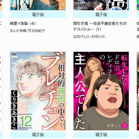
電子版
電子版
に
純愛×洗脳 （4）
間引き島 ～社会不適合者たちの
デスバトル～ （1）
まんだ林檎
芹沢由紀子
玄田げんた
村田らむ
電子版
電子版