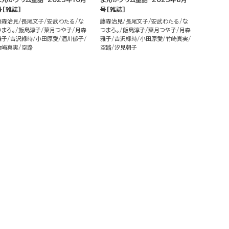
号[雑誌]
号[雑誌]
藤森治見
長尾文子
安武わたる
な
藤森治見
長尾文子
安武わたる
な
つまろ。
飯島淳子
葉月つや子
月森
つまろ。
飯島淳子
葉月つや子
月森
雅子
吉沢緑時
小田原愛
酒川郁子
雅子
吉沢緑時
小田原愛
竹崎真実
竹崎真実
空路
空路
汐見朝子