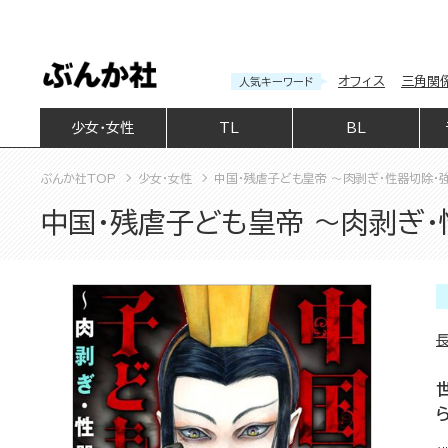
オフィス
三角関
人気キーワード
少女・女性
TL
BL
ぶんか社TOP
少女・女性
中国・残虐子ども皇帝 ～肉剥ぎ・性器切除・
中国・残虐子ども皇帝 ～肉剥ぎ・