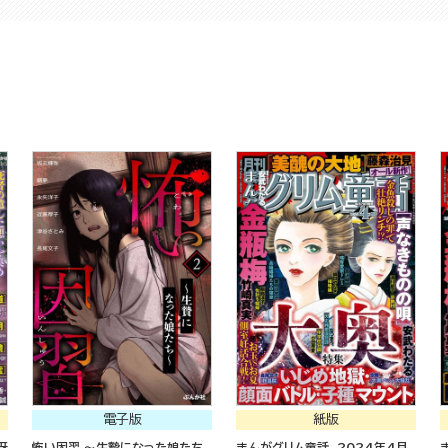
電子版
紙版
冴
怖い因習 ～生贄になった娘たち
まんがグリム童話 2024年4月