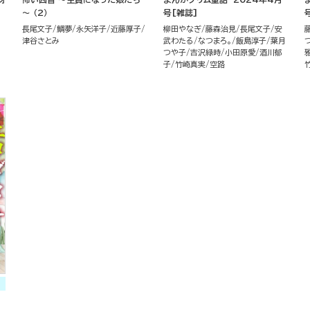
～ （2）
号[雑誌]
長尾文子
鯛夢
永矢洋子
近藤厚子
柳田やなぎ
藤森治見
長尾文子
安
津谷さとみ
武わたる
なつまろ。
飯島淳子
葉月
つや子
吉沢緑時
小田原愛
酒川郁
子
竹崎真実
空路