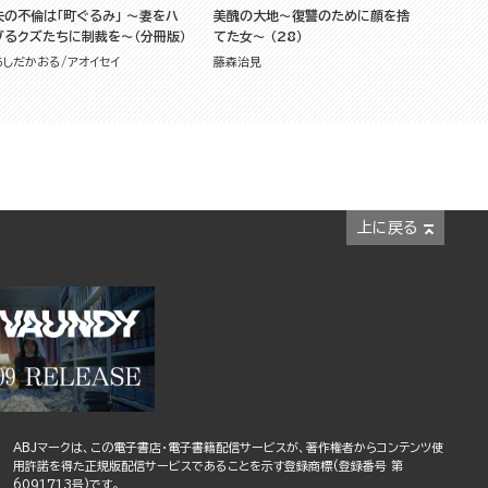
夫の不倫は「町ぐるみ」 ～妻をハ
美醜の大地～復讐のために顔を捨
ブるクズたちに制裁を～（分冊版）
てた女～ （28）
あしだかおる
アオイセイ
藤森治見
上に戻る
ABJマークは、この電子書店・電子書籍配信サービスが、著作権者からコンテンツ使
用許諾を得た正規版配信サービスであることを示す登録商標(登録番号 第
6091713号)です。