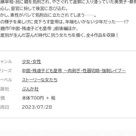
横暴宰相・呂に親を処刑され、やさぐれて遊郭に入り浸っていた美男子・蔡
決心し、宦官に扮して後宮に忍び込む。
しかし、素性がバレて処刑台に立たされてしまう……。
その様子を楽しげに見下ろす皇帝は、年端もいかない少年だった――!?
表題作「中国・残虐子ども皇帝 」前後編ほか、
性差別が生んだ歪んだ時代に抗う女たちを描く、全4作品を収録！
ジャンル
少女・女性
シリーズ
中国・残虐子ども皇帝 ～肉剥ぎ・性器切除・強制レイプ～
レーベル
ストーリーな女たち
出版社
ぶんか社
定価
本体700円 ＋ 税
発売日
2023/07/28