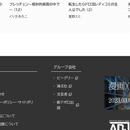
小
ブレッチェン～相対的貧困の中で
転生したらドロ沼レディコミの主
～ （12）
人公でした （2）
くりきあきこ
星野スミ
グループ会社
ビーグリー
海王社
わせ
文友舎
ーポリシー・サイトポリ
新アポロ出
版
先について
制度について