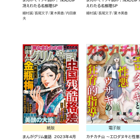
冴えわたる名推理SP
えわたる名推理SP
細村誠
長尾文子
夏木美香
内田康
細村誠
長尾文子
夏木美香
夫
紙版
電子版
まんがグリム童話 2023年4月
カチカチ山 ～エロダヌキと性悪