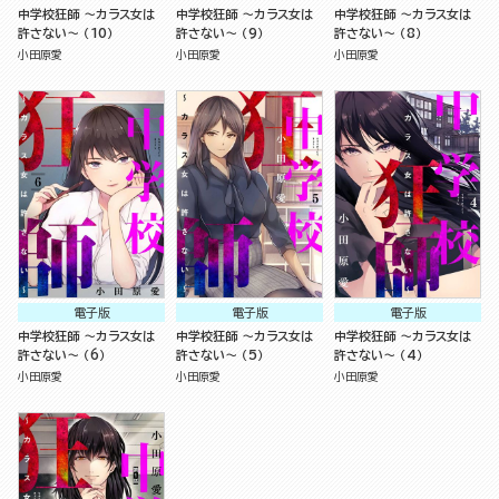
中学校狂師 ～カラス女は
中学校狂師 ～カラス女は
中学校狂師 ～カラス女は
許さない～ （10）
許さない～ （9）
許さない～ （8）
小田原愛
小田原愛
小田原愛
電子版
電子版
電子版
中学校狂師 ～カラス女は
中学校狂師 ～カラス女は
中学校狂師 ～カラス女は
許さない～ （6）
許さない～ （5）
許さない～ （4）
小田原愛
小田原愛
小田原愛