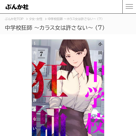
ぶんか社TOP
少女・女性
中学校狂師 ～カラス女は許さない～ （7）
中学校狂師 ～カラス女は許さない～ （7）