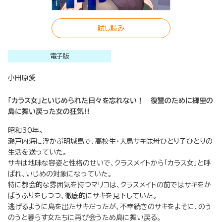
試し読み
電子版
小田原愛
「カラス女」といじめられた日々を忘れない！ 復讐のために郷里の
島に舞い戻った女の狂気!!
昭和30年。
瀬戸内海に浮かぶ明城島で、高校生・大鳥サキは母ひとり子ひとりの
生活を送っていた。
サキは地味な容姿と性格のせいで、クラスメイトから「カラス女」と呼
ばれ、いじめの対象になっていた。
特に都会的な雰囲気を持つマリコは、クラスメイトの前ではサキをか
ばうふりをしつつ、徹底的にサキを見下していた。
逃げるように島を出たサキだったが、不幸続きのサキをよそに、のう
のうと暮らす女たちに再び会うため島に舞い戻る。